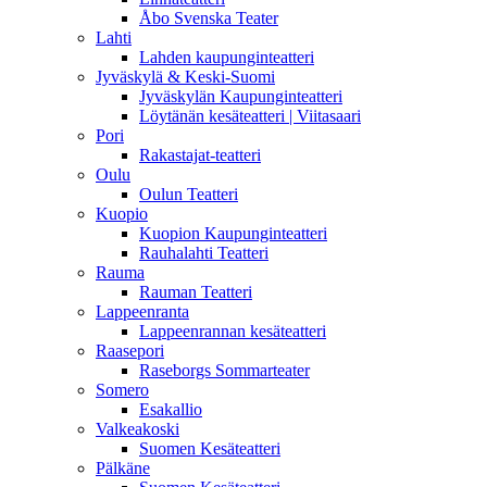
Åbo Svenska Teater
Lahti
Lahden kaupunginteatteri
Jyväskylä & Keski-Suomi
Jyväskylän Kaupunginteatteri
Löytänän kesäteatteri | Viitasaari
Pori
Rakastajat-teatteri
Oulu
Oulun Teatteri
Kuopio
Kuopion Kaupunginteatteri
Rauhalahti Teatteri
Rauma
Rauman Teatteri
Lappeenranta
Lappeenrannan kesäteatteri
Raasepori
Raseborgs Sommarteater
Somero
Esakallio
Valkeakoski
Suomen Kesäteatteri
Pälkäne