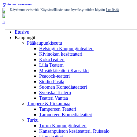
Skip to content
Käytämme evästeitä. Käyttämällä sivustoa hyväksyt niiden käytön
Lue lisää
Etusivu
Kaupungit
Pääkaupunkiseutu
Helsingin Kaupunginteatteri
Kivinokan kesäteatteri
KokoTeatteri
Lilla Teatern
Musiikkiteatteri Kapsäkki
Peacock-teatteri
Studio Pasila
Suomen Komediateatteri
Svenska Teatern
Teatteri Vantaa
Tampere & Pirkanmaa
Tampereen Teatteri
Tampereen Komediateatteri
Turku
Turun Kaupunginteatteri
Kansanpuiston kesäteatteri, Ruissalo
Linnateatteri