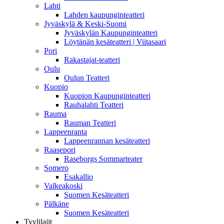
Lahti
Lahden kaupunginteatteri
Jyväskylä & Keski-Suomi
Jyväskylän Kaupunginteatteri
Löytänän kesäteatteri | Viitasaari
Pori
Rakastajat-teatteri
Oulu
Oulun Teatteri
Kuopio
Kuopion Kaupunginteatteri
Rauhalahti Teatteri
Rauma
Rauman Teatteri
Lappeenranta
Lappeenrannan kesäteatteri
Raasepori
Raseborgs Sommarteater
Somero
Esakallio
Valkeakoski
Suomen Kesäteatteri
Pälkäne
Suomen Kesäteatteri
Tyylilajit