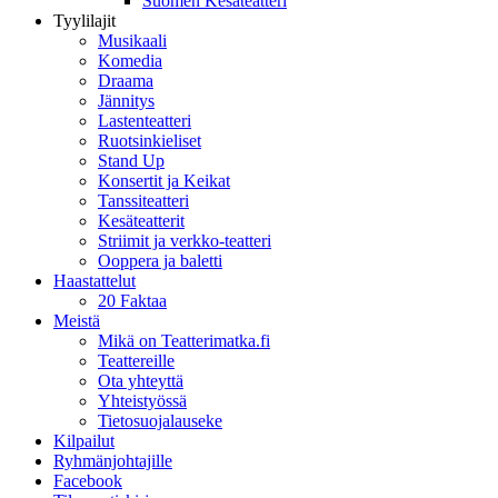
Suomen Kesäteatteri
Tyylilajit
Musikaali
Komedia
Draama
Jännitys
Lastenteatteri
Ruotsinkieliset
Stand Up
Konsertit ja Keikat
Tanssiteatteri
Kesäteatterit
Striimit ja verkko-teatteri
Ooppera ja baletti
Haastattelut
20 Faktaa
Meistä
Mikä on Teatterimatka.fi
Teattereille
Ota yhteyttä
Yhteistyössä
Tietosuojalauseke
Kilpailut
Ryhmänjohtajille
Facebook