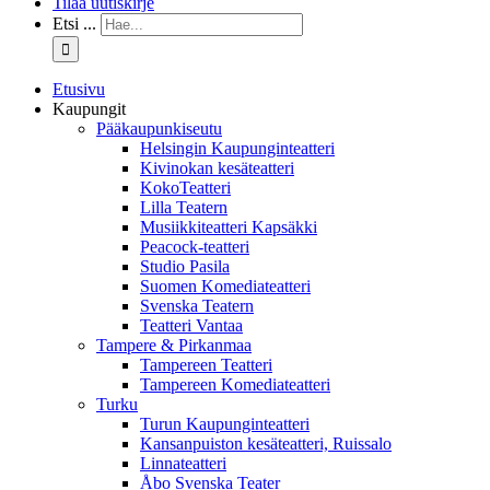
Tilaa uutiskirje
Etsi ...
Etusivu
Kaupungit
Pääkaupunkiseutu
Helsingin Kaupunginteatteri
Kivinokan kesäteatteri
KokoTeatteri
Lilla Teatern
Musiikkiteatteri Kapsäkki
Peacock-teatteri
Studio Pasila
Suomen Komediateatteri
Svenska Teatern
Teatteri Vantaa
Tampere & Pirkanmaa
Tampereen Teatteri
Tampereen Komediateatteri
Turku
Turun Kaupunginteatteri
Kansanpuiston kesäteatteri, Ruissalo
Linnateatteri
Åbo Svenska Teater