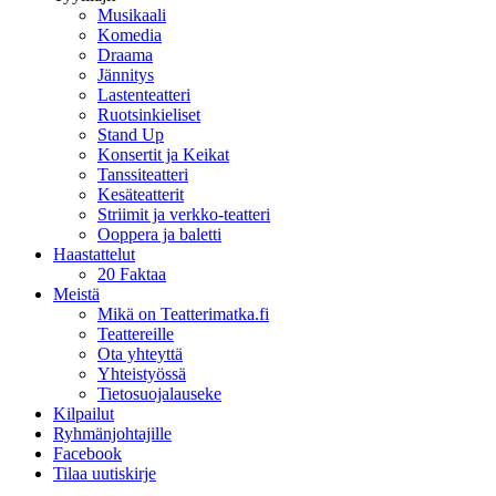
Musikaali
Komedia
Draama
Jännitys
Lastenteatteri
Ruotsinkieliset
Stand Up
Konsertit ja Keikat
Tanssiteatteri
Kesäteatterit
Striimit ja verkko-teatteri
Ooppera ja baletti
Haastattelut
20 Faktaa
Meistä
Mikä on Teatterimatka.fi
Teattereille
Ota yhteyttä
Yhteistyössä
Tietosuojalauseke
Kilpailut
Ryhmänjohtajille
Facebook
Tilaa uutiskirje