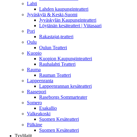
Lahti
Lahden kaupunginteatteri
Jyväskylä & Keski-Suomi
Jyväskylän Kaupunginteatteri
Löytänän kesäteatteri | Viitasaari
Pori
Rakastajat-teatteri
Oulu
Oulun Teatteri
Kuopio
Kuopion Kaupunginteatteri
Rauhalahti Teatteri
Rauma
Rauman Teatteri
Lappeenranta
Lappeenrannan kesäteatteri
Raasepori
Raseborgs Sommarteater
Somero
Esakallio
Valkeakoski
Suomen Kesäteatteri
Pälkäne
Suomen Kesäteatteri
Tyylilajit