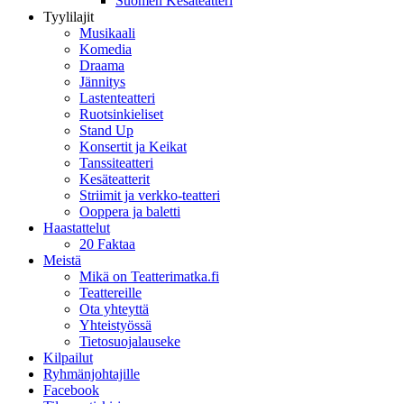
Suomen Kesäteatteri
Tyylilajit
Musikaali
Komedia
Draama
Jännitys
Lastenteatteri
Ruotsinkieliset
Stand Up
Konsertit ja Keikat
Tanssiteatteri
Kesäteatterit
Striimit ja verkko-teatteri
Ooppera ja baletti
Haastattelut
20 Faktaa
Meistä
Mikä on Teatterimatka.fi
Teattereille
Ota yhteyttä
Yhteistyössä
Tietosuojalauseke
Kilpailut
Ryhmänjohtajille
Facebook