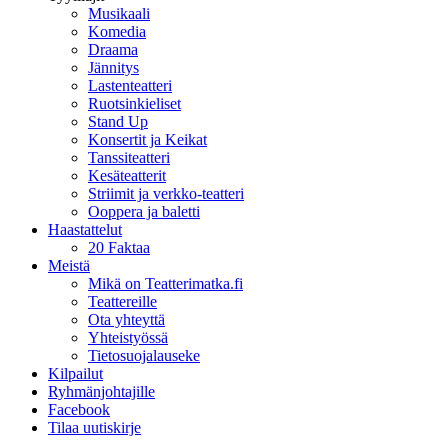
Musikaali
Komedia
Draama
Jännitys
Lastenteatteri
Ruotsinkieliset
Stand Up
Konsertit ja Keikat
Tanssiteatteri
Kesäteatterit
Striimit ja verkko-teatteri
Ooppera ja baletti
Haastattelut
20 Faktaa
Meistä
Mikä on Teatterimatka.fi
Teattereille
Ota yhteyttä
Yhteistyössä
Tietosuojalauseke
Kilpailut
Ryhmänjohtajille
Facebook
Tilaa uutiskirje