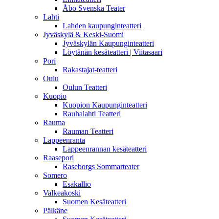
Åbo Svenska Teater
Lahti
Lahden kaupunginteatteri
Jyväskylä & Keski-Suomi
Jyväskylän Kaupunginteatteri
Löytänän kesäteatteri | Viitasaari
Pori
Rakastajat-teatteri
Oulu
Oulun Teatteri
Kuopio
Kuopion Kaupunginteatteri
Rauhalahti Teatteri
Rauma
Rauman Teatteri
Lappeenranta
Lappeenrannan kesäteatteri
Raasepori
Raseborgs Sommarteater
Somero
Esakallio
Valkeakoski
Suomen Kesäteatteri
Pälkäne