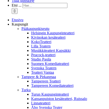
Tilaa uutiskirje
Etsi ...
Etusivu
Kaupungit
Pääkaupunkiseutu
Helsingin Kaupunginteatteri
Kivinokan kesäteatteri
KokoTeatteri
Lilla Teatern
Musiikkiteatteri Kapsäkki
Peacock-teatteri
Studio Pasila
Suomen Komediateatteri
Svenska Teatern
Teatteri Vantaa
Tampere & Pirkanmaa
Tampereen Teatteri
Tampereen Komediateatteri
Turku
Turun Kaupunginteatteri
Kansanpuiston kesäteatteri, Ruissalo
Linnateatteri
Åbo Svenska Teater