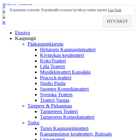
Skip to content
Käytämme evästeitä. Käyttämällä sivustoa hyväksyt niiden käytön
Lue lisää
Etusivu
Kaupungit
Pääkaupunkiseutu
Helsingin Kaupunginteatteri
Kivinokan kesäteatteri
KokoTeatteri
Lilla Teatern
Musiikkiteatteri Kapsäkki
Peacock-teatteri
Studio Pasila
Suomen Komediateatteri
Svenska Teatern
Teatteri Vantaa
Tampere & Pirkanmaa
Tampereen Teatteri
Tampereen Komediateatteri
Turku
Turun Kaupunginteatteri
Kansanpuiston kesäteatteri, Ruissalo
Linnateatteri