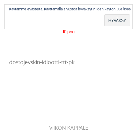
Skip
to
Käytämme evästeitä. Käyttämällä sivustoa hyväksyt niiden käytön
Lue lisää
content
dostojevskin-idiootti-ttt-pk
VIIKON KAPPALE