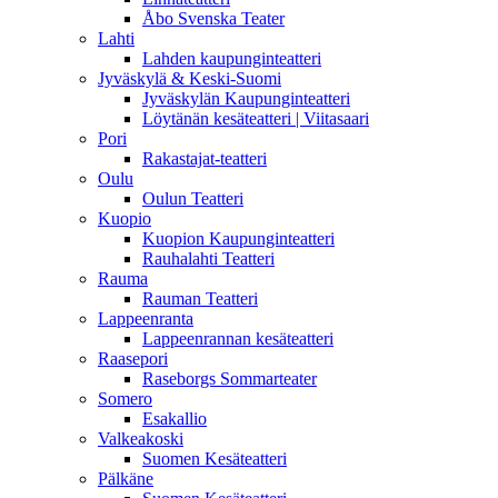
Åbo Svenska Teater
Lahti
Lahden kaupunginteatteri
Jyväskylä & Keski-Suomi
Jyväskylän Kaupunginteatteri
Löytänän kesäteatteri | Viitasaari
Pori
Rakastajat-teatteri
Oulu
Oulun Teatteri
Kuopio
Kuopion Kaupunginteatteri
Rauhalahti Teatteri
Rauma
Rauman Teatteri
Lappeenranta
Lappeenrannan kesäteatteri
Raasepori
Raseborgs Sommarteater
Somero
Esakallio
Valkeakoski
Suomen Kesäteatteri
Pälkäne