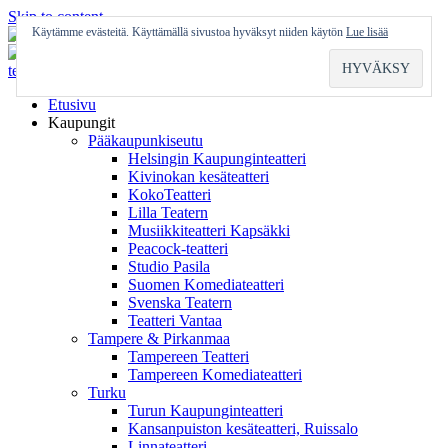
Skip to content
Käytämme evästeitä. Käyttämällä sivustoa hyväksyt niiden käytön
Lue lisää
Etusivu
Kaupungit
Pääkaupunkiseutu
Helsingin Kaupunginteatteri
Kivinokan kesäteatteri
KokoTeatteri
Lilla Teatern
Musiikkiteatteri Kapsäkki
Peacock-teatteri
Studio Pasila
Suomen Komediateatteri
Svenska Teatern
Teatteri Vantaa
Tampere & Pirkanmaa
Tampereen Teatteri
Tampereen Komediateatteri
Turku
Turun Kaupunginteatteri
Kansanpuiston kesäteatteri, Ruissalo
Linnateatteri