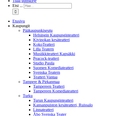
Tilaa uutiskirje
Etsi ...
Etusivu
Kaupungit
Pääkaupunkiseutu
Helsingin Kaupunginteatteri
Kivinokan kesäteatteri
KokoTeatteri
Lilla Teatern
Musiikkiteatteri Kapsäkki
Peacock-teatteri
Studio Pasila
Suomen Komediateatteri
Svenska Teatern
Teatteri Vantaa
Tampere & Pirkanmaa
Tampereen Teatteri
Tampereen Komediateatteri
Turku
Turun Kaupunginteatteri
Kansanpuiston kesäteatteri, Ruissalo
Linnateatteri
Åbo Svenska Teater