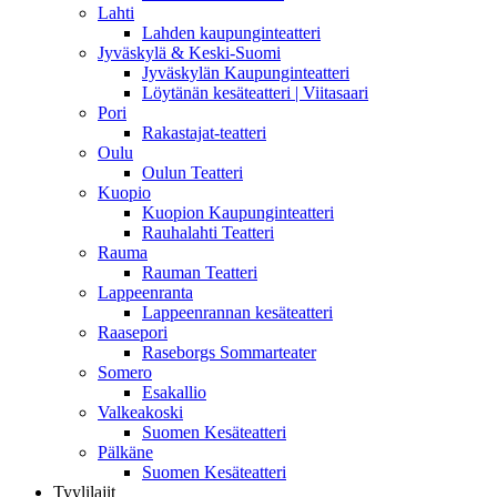
Lahti
Lahden kaupunginteatteri
Jyväskylä & Keski-Suomi
Jyväskylän Kaupunginteatteri
Löytänän kesäteatteri | Viitasaari
Pori
Rakastajat-teatteri
Oulu
Oulun Teatteri
Kuopio
Kuopion Kaupunginteatteri
Rauhalahti Teatteri
Rauma
Rauman Teatteri
Lappeenranta
Lappeenrannan kesäteatteri
Raasepori
Raseborgs Sommarteater
Somero
Esakallio
Valkeakoski
Suomen Kesäteatteri
Pälkäne
Suomen Kesäteatteri
Tyylilajit