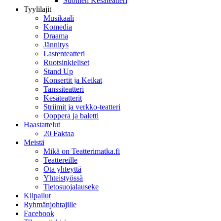
Suomen Kesäteatteri
Tyylilajit
Musikaali
Komedia
Draama
Jännitys
Lastenteatteri
Ruotsinkieliset
Stand Up
Konsertit ja Keikat
Tanssiteatteri
Kesäteatterit
Striimit ja verkko-teatteri
Ooppera ja baletti
Haastattelut
20 Faktaa
Meistä
Mikä on Teatterimatka.fi
Teattereille
Ota yhteyttä
Yhteistyössä
Tietosuojalauseke
Kilpailut
Ryhmänjohtajille
Facebook