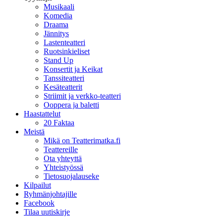
Musikaali
Komedia
Draama
Jännitys
Lastenteatteri
Ruotsinkieliset
Stand Up
Konsertit ja Keikat
Tanssiteatteri
Kesäteatterit
Striimit ja verkko-teatteri
Ooppera ja baletti
Haastattelut
20 Faktaa
Meistä
Mikä on Teatterimatka.fi
Teattereille
Ota yhteyttä
Yhteistyössä
Tietosuojalauseke
Kilpailut
Ryhmänjohtajille
Facebook
Tilaa uutiskirje