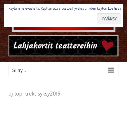
Skip
to
Käytämme evästeitä. Käyttämällä sivustoa hyväksyt niiden käytön
Lue lisää
content
Siirry...
dj-topi-trekt-syksy2019