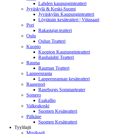
Lahden kaupunginteatteri
Jyväskylä & Keski-Suomi
Jyväskylän Kaupunginteatteri
Löytänän kesäteatteri | Viitasaari
Pori
Rakastajat-teatteri
Oulu
Oulun Teatteri
Kuopio
Kuopion Kaupunginteatteri
Rauhalahti Teatteri
Rauma
Rauman Teatteri
Lappeenranta
Lappeenrannan kesäteatteri
Raasepori
Raseborgs Sommarteater
Somero
Esakallio
Valkeakoski
Suomen Kesäteatteri
Pälkäne
Suomen Kesäteatteri
Tyylilajit
Musikaali