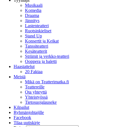
Tyylilajit
Musikaali
Komedia
Draama
Jännitys
Lastenteatteri
Ruotsinkieliset
Stand Up
Konsertit ja Keikat
Tanssiteatteri
Kesäteatterit
Striimit ja verkko-teatteri
Ooppera ja baletti
Haastattelut
20 Faktaa
Meistä
Mikä on Teatterimatka.fi
Teattereille
Ota yhteyttä
Yhteistyössä
Tietosuojalauseke
Kilpailut
Ryhmänjohtajille
Facebook
Tilaa uutiskirje