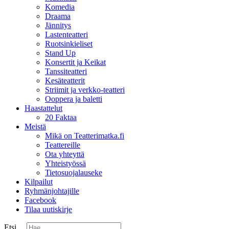
Komedia
Draama
Jännitys
Lastenteatteri
Ruotsinkieliset
Stand Up
Konsertit ja Keikat
Tanssiteatteri
Kesäteatterit
Striimit ja verkko-teatteri
Ooppera ja baletti
Haastattelut
20 Faktaa
Meistä
Mikä on Teatterimatka.fi
Teattereille
Ota yhteyttä
Yhteistyössä
Tietosuojalauseke
Kilpailut
Ryhmänjohtajille
Facebook
Tilaa uutiskirje
Etsi ...