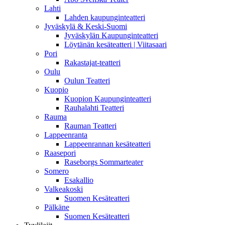
Lahti
Lahden kaupunginteatteri
Jyväskylä & Keski-Suomi
Jyväskylän Kaupunginteatteri
Löytänän kesäteatteri | Viitasaari
Pori
Rakastajat-teatteri
Oulu
Oulun Teatteri
Kuopio
Kuopion Kaupunginteatteri
Rauhalahti Teatteri
Rauma
Rauman Teatteri
Lappeenranta
Lappeenrannan kesäteatteri
Raasepori
Raseborgs Sommarteater
Somero
Esakallio
Valkeakoski
Suomen Kesäteatteri
Pälkäne
Suomen Kesäteatteri