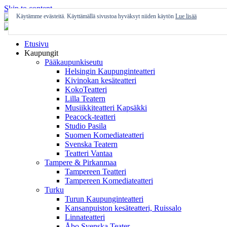
Skip to content
Käytämme evästeitä. Käyttämällä sivustoa hyväksyt niiden käytön
Lue lisää
Etusivu
Kaupungit
Pääkaupunkiseutu
Helsingin Kaupunginteatteri
Kivinokan kesäteatteri
KokoTeatteri
Lilla Teatern
Musiikkiteatteri Kapsäkki
Peacock-teatteri
Studio Pasila
Suomen Komediateatteri
Svenska Teatern
Teatteri Vantaa
Tampere & Pirkanmaa
Tampereen Teatteri
Tampereen Komediateatteri
Turku
Turun Kaupunginteatteri
Kansanpuiston kesäteatteri, Ruissalo
Linnateatteri
Åbo Svenska Teater