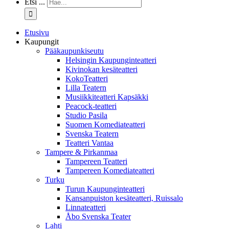
Etsi ...
Etusivu
Kaupungit
Pääkaupunkiseutu
Helsingin Kaupunginteatteri
Kivinokan kesäteatteri
KokoTeatteri
Lilla Teatern
Musiikkiteatteri Kapsäkki
Peacock-teatteri
Studio Pasila
Suomen Komediateatteri
Svenska Teatern
Teatteri Vantaa
Tampere & Pirkanmaa
Tampereen Teatteri
Tampereen Komediateatteri
Turku
Turun Kaupunginteatteri
Kansanpuiston kesäteatteri, Ruissalo
Linnateatteri
Åbo Svenska Teater
Lahti