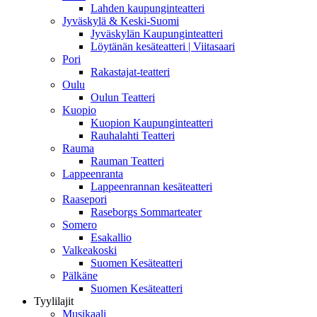
Lahden kaupunginteatteri
Jyväskylä & Keski-Suomi
Jyväskylän Kaupunginteatteri
Löytänän kesäteatteri | Viitasaari
Pori
Rakastajat-teatteri
Oulu
Oulun Teatteri
Kuopio
Kuopion Kaupunginteatteri
Rauhalahti Teatteri
Rauma
Rauman Teatteri
Lappeenranta
Lappeenrannan kesäteatteri
Raasepori
Raseborgs Sommarteater
Somero
Esakallio
Valkeakoski
Suomen Kesäteatteri
Pälkäne
Suomen Kesäteatteri
Tyylilajit
Musikaali