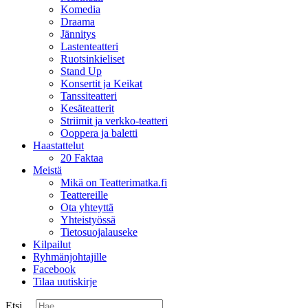
Komedia
Draama
Jännitys
Lastenteatteri
Ruotsinkieliset
Stand Up
Konsertit ja Keikat
Tanssiteatteri
Kesäteatterit
Striimit ja verkko-teatteri
Ooppera ja baletti
Haastattelut
20 Faktaa
Meistä
Mikä on Teatterimatka.fi
Teattereille
Ota yhteyttä
Yhteistyössä
Tietosuojalauseke
Kilpailut
Ryhmänjohtajille
Facebook
Tilaa uutiskirje
Etsi ...