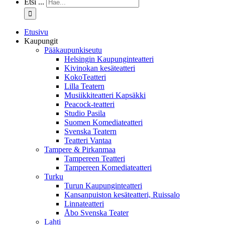
Etsi ...
Etusivu
Kaupungit
Pääkaupunkiseutu
Helsingin Kaupunginteatteri
Kivinokan kesäteatteri
KokoTeatteri
Lilla Teatern
Musiikkiteatteri Kapsäkki
Peacock-teatteri
Studio Pasila
Suomen Komediateatteri
Svenska Teatern
Teatteri Vantaa
Tampere & Pirkanmaa
Tampereen Teatteri
Tampereen Komediateatteri
Turku
Turun Kaupunginteatteri
Kansanpuiston kesäteatteri, Ruissalo
Linnateatteri
Åbo Svenska Teater
Lahti