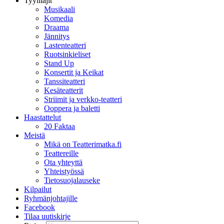
Tyylilajit
Musikaali
Komedia
Draama
Jännitys
Lastenteatteri
Ruotsinkieliset
Stand Up
Konsertit ja Keikat
Tanssiteatteri
Kesäteatterit
Striimit ja verkko-teatteri
Ooppera ja baletti
Haastattelut
20 Faktaa
Meistä
Mikä on Teatterimatka.fi
Teattereille
Ota yhteyttä
Yhteistyössä
Tietosuojalauseke
Kilpailut
Ryhmänjohtajille
Facebook
Tilaa uutiskirje