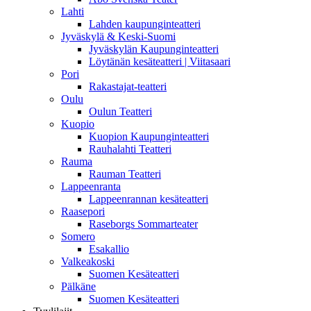
Lahti
Lahden kaupunginteatteri
Jyväskylä & Keski-Suomi
Jyväskylän Kaupunginteatteri
Löytänän kesäteatteri | Viitasaari
Pori
Rakastajat-teatteri
Oulu
Oulun Teatteri
Kuopio
Kuopion Kaupunginteatteri
Rauhalahti Teatteri
Rauma
Rauman Teatteri
Lappeenranta
Lappeenrannan kesäteatteri
Raasepori
Raseborgs Sommarteater
Somero
Esakallio
Valkeakoski
Suomen Kesäteatteri
Pälkäne
Suomen Kesäteatteri