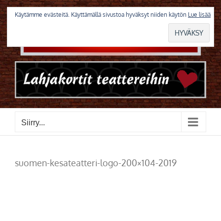
Skip
to
Käytämme evästeitä. Käyttämällä sivustoa hyväksyt niiden käytön
Lue lisää
content
Siirry...
suomen-kesateatteri-logo-200×104-2019