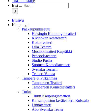
Tilaa uutiskirje
Etsi ...
Etusivu
Kaupungit
Pääkaupunkiseutu
Helsingin Kaupunginteatteri
Kivinokan kesäteatteri
KokoTeatteri
Lilla Teatern
Musiikkiteatteri Kapsäkki
Peacock-teatteri
Studio Pasila
Suomen Komediateatteri
Svenska Teatern
Teatteri Vantaa
Tampere & Pirkanmaa
Tampereen Teatteri
Tampereen Komediateatteri
Turku
Turun Kaupunginteatteri
Kansanpuiston kesäteatteri, Ruissalo
Linnateatteri
Åbo Svenska Teater