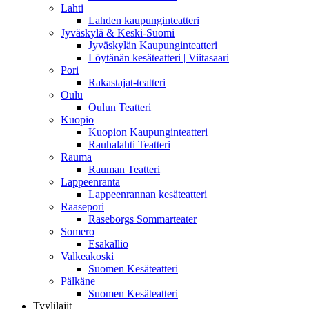
Lahti
Lahden kaupunginteatteri
Jyväskylä & Keski-Suomi
Jyväskylän Kaupunginteatteri
Löytänän kesäteatteri | Viitasaari
Pori
Rakastajat-teatteri
Oulu
Oulun Teatteri
Kuopio
Kuopion Kaupunginteatteri
Rauhalahti Teatteri
Rauma
Rauman Teatteri
Lappeenranta
Lappeenrannan kesäteatteri
Raasepori
Raseborgs Sommarteater
Somero
Esakallio
Valkeakoski
Suomen Kesäteatteri
Pälkäne
Suomen Kesäteatteri
Tyylilajit