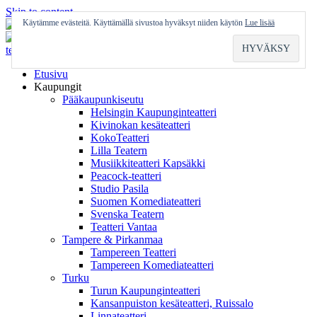
Skip to content
Käytämme evästeitä. Käyttämällä sivustoa hyväksyt niiden käytön
Lue lisää
Etusivu
Kaupungit
Pääkaupunkiseutu
Helsingin Kaupunginteatteri
Kivinokan kesäteatteri
KokoTeatteri
Lilla Teatern
Musiikkiteatteri Kapsäkki
Peacock-teatteri
Studio Pasila
Suomen Komediateatteri
Svenska Teatern
Teatteri Vantaa
Tampere & Pirkanmaa
Tampereen Teatteri
Tampereen Komediateatteri
Turku
Turun Kaupunginteatteri
Kansanpuiston kesäteatteri, Ruissalo
Linnateatteri