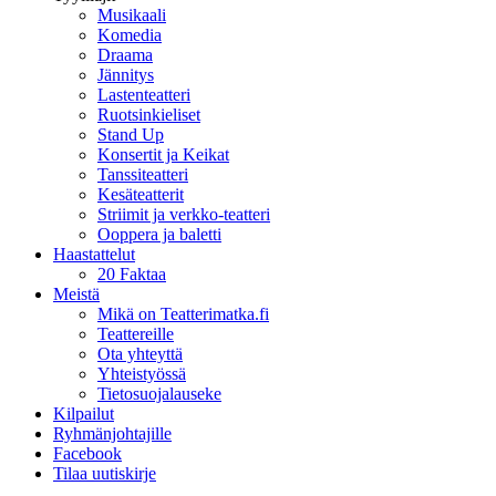
Musikaali
Komedia
Draama
Jännitys
Lastenteatteri
Ruotsinkieliset
Stand Up
Konsertit ja Keikat
Tanssiteatteri
Kesäteatterit
Striimit ja verkko-teatteri
Ooppera ja baletti
Haastattelut
20 Faktaa
Meistä
Mikä on Teatterimatka.fi
Teattereille
Ota yhteyttä
Yhteistyössä
Tietosuojalauseke
Kilpailut
Ryhmänjohtajille
Facebook
Tilaa uutiskirje