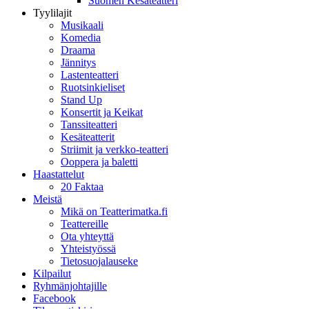
Suomen Kesäteatteri
Tyylilajit
Musikaali
Komedia
Draama
Jännitys
Lastenteatteri
Ruotsinkieliset
Stand Up
Konsertit ja Keikat
Tanssiteatteri
Kesäteatterit
Striimit ja verkko-teatteri
Ooppera ja baletti
Haastattelut
20 Faktaa
Meistä
Mikä on Teatterimatka.fi
Teattereille
Ota yhteyttä
Yhteistyössä
Tietosuojalauseke
Kilpailut
Ryhmänjohtajille
Facebook