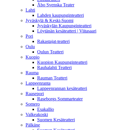
Åbo Svenska Teater
Lahti
Lahden kaupunginteatteri
Jyväskylä & Keski-Suomi
Jyväskylän Kaupunginteatteri
Löytänän kesäteatteri | Viitasaari
Pori
Rakastajat-teatteri
Oulu
Oulun Teatteri
Kuopio
Kuopion Kaupunginteatteri
Rauhalahti Teatteri
Rauma
Rauman Teatteri
Lappeenranta
Lappeenrannan kesäteatteri
Raasepori
Raseborgs Sommarteater
Somero
Esakallio
Valkeakoski
Suomen Kesäteatteri
Pälkäne