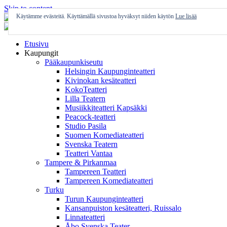
Skip to content
Käytämme evästeitä. Käyttämällä sivustoa hyväksyt niiden käytön
Lue lisää
Etusivu
Kaupungit
Pääkaupunkiseutu
Helsingin Kaupunginteatteri
Kivinokan kesäteatteri
KokoTeatteri
Lilla Teatern
Musiikkiteatteri Kapsäkki
Peacock-teatteri
Studio Pasila
Suomen Komediateatteri
Svenska Teatern
Teatteri Vantaa
Tampere & Pirkanmaa
Tampereen Teatteri
Tampereen Komediateatteri
Turku
Turun Kaupunginteatteri
Kansanpuiston kesäteatteri, Ruissalo
Linnateatteri
Åbo Svenska Teater