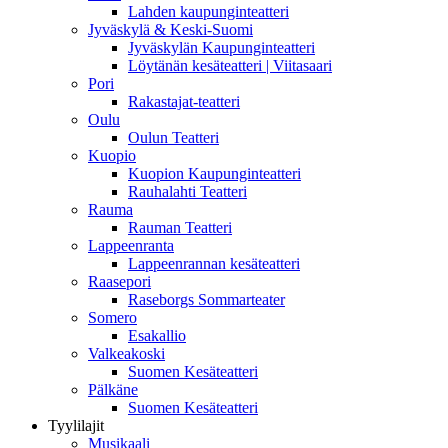
Lahden kaupunginteatteri
Jyväskylä & Keski-Suomi
Jyväskylän Kaupunginteatteri
Löytänän kesäteatteri | Viitasaari
Pori
Rakastajat-teatteri
Oulu
Oulun Teatteri
Kuopio
Kuopion Kaupunginteatteri
Rauhalahti Teatteri
Rauma
Rauman Teatteri
Lappeenranta
Lappeenrannan kesäteatteri
Raasepori
Raseborgs Sommarteater
Somero
Esakallio
Valkeakoski
Suomen Kesäteatteri
Pälkäne
Suomen Kesäteatteri
Tyylilajit
Musikaali