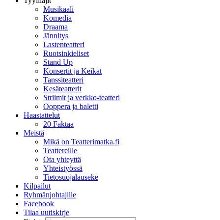
Tyylilajit
Musikaali
Komedia
Draama
Jännitys
Lastenteatteri
Ruotsinkieliset
Stand Up
Konsertit ja Keikat
Tanssiteatteri
Kesäteatterit
Striimit ja verkko-teatteri
Ooppera ja baletti
Haastattelut
20 Faktaa
Meistä
Mikä on Teatterimatka.fi
Teattereille
Ota yhteyttä
Yhteistyössä
Tietosuojalauseke
Kilpailut
Ryhmänjohtajille
Facebook
Tilaa uutiskirje