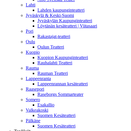
Lahti
Lahden kaupunginteatteri
Jyväskylä & Keski-Suomi
Jyväskylän Kaupunginteatteri
Löytänän kesäteatteri | Viitasaari
Pori
Rakastajat-teatteri
Oulu
Oulun Teatteri
Kuopio
Kuopion Kaupunginteatteri
Rauhalahti Teatteri
Rauma
Rauman Teatteri
Lappeenranta
Lappeenrannan kesäteatteri
Raasepori
Raseborgs Sommarteater
Somero
Esakallio
Valkeakoski
Suomen Kesäteatteri
Pälkäne
Suomen Kesäteatteri