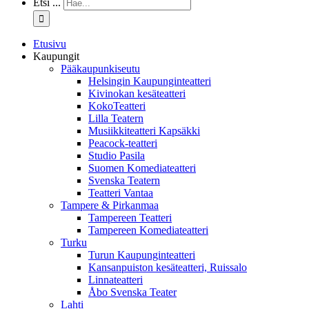
Etsi ...
Etusivu
Kaupungit
Pääkaupunkiseutu
Helsingin Kaupunginteatteri
Kivinokan kesäteatteri
KokoTeatteri
Lilla Teatern
Musiikkiteatteri Kapsäkki
Peacock-teatteri
Studio Pasila
Suomen Komediateatteri
Svenska Teatern
Teatteri Vantaa
Tampere & Pirkanmaa
Tampereen Teatteri
Tampereen Komediateatteri
Turku
Turun Kaupunginteatteri
Kansanpuiston kesäteatteri, Ruissalo
Linnateatteri
Åbo Svenska Teater
Lahti