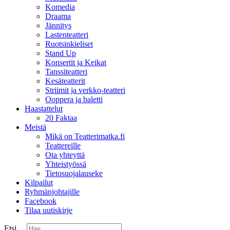
Komedia
Draama
Jännitys
Lastenteatteri
Ruotsinkieliset
Stand Up
Konsertit ja Keikat
Tanssiteatteri
Kesäteatterit
Striimit ja verkko-teatteri
Ooppera ja baletti
Haastattelut
20 Faktaa
Meistä
Mikä on Teatterimatka.fi
Teattereille
Ota yhteyttä
Yhteistyössä
Tietosuojalauseke
Kilpailut
Ryhmänjohtajille
Facebook
Tilaa uutiskirje
Etsi ...