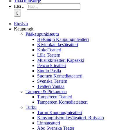
Tilaa uutiskirje
Etsi ...
Etusivu
Kaupungit
Pääkaupunkiseutu
Helsingin Kaupunginteatteri
Kivinokan kesäteatteri
KokoTeatteri
Lilla Teatern
Musiikkiteatteri Kapsäkki
Peacock-teatteri
Studio Pasila
Suomen Komediateatteri
Svenska Teatern
Teatteri Vantaa
Tampere & Pirkanmaa
Tampereen Teatteri
Tampereen Komediateatteri
Turku
Turun Kaupunginteatteri
Kansanpuiston kesäteatteri, Ruissalo
Linnateatteri
Åbo Svenska Teater