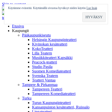
Skip to content
Käytämme evästeitä. Käyttämällä sivustoa hyväksyt niiden käytön
Lue lisää
Etusivu
Kaupungit
Pääkaupunkiseutu
Helsingin Kaupunginteatteri
Kivinokan kesäteatteri
KokoTeatteri
Lilla Teatern
Musiikkiteatteri Kapsäkki
Peacock-teatteri
Studio Pasila
Suomen Komediateatteri
Svenska Teatern
Teatteri Vantaa
Tampere & Pirkanmaa
Tampereen Teatteri
Tampereen Komediateatteri
Turku
Turun Kaupunginteatteri
Kansanpuiston kesäteatteri, Ruissalo
Linnateatteri