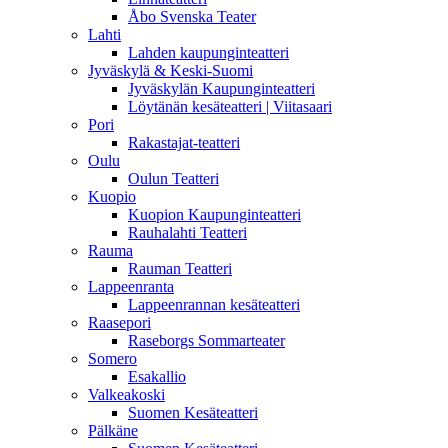
Åbo Svenska Teater
Lahti
Lahden kaupunginteatteri
Jyväskylä & Keski-Suomi
Jyväskylän Kaupunginteatteri
Löytänän kesäteatteri | Viitasaari
Pori
Rakastajat-teatteri
Oulu
Oulun Teatteri
Kuopio
Kuopion Kaupunginteatteri
Rauhalahti Teatteri
Rauma
Rauman Teatteri
Lappeenranta
Lappeenrannan kesäteatteri
Raasepori
Raseborgs Sommarteater
Somero
Esakallio
Valkeakoski
Suomen Kesäteatteri
Pälkäne