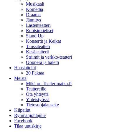
Musikaali
Komedia
Draama
Jännitys
Lastenteatteri
Ruotsinkieliset
Stand Up
Konsertit ja Keikat
Tanssiteatteri
Kesäteatterit
Striimit ja verkko-teatteri
Ooppera ja baletti
Haastattelut
20 Faktaa
Meistä
Mikä on Teatterimatka.fi
Teattereille
Ota yhteyttä
Yhteistyössä
Tietosuojalauseke
Kilpailut
Ryhmänjohtajille
Facebook
Tilaa uutiskirje