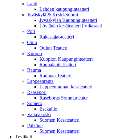
Lahti
Lahden kaupunginteatteri
Jyväskylä & Keski-Suomi
Jyväskylän Kaupunginteatteri
Löytänän kesäteatteri | Viitasaari
Pori
Rakastajat-teatteri
Oulu
Oulun Teatteri
Kuopio
Kuopion Kaupunginteatteri
Rauhalahti Teatteri
Rauma
Rauman Teatteri
Lappeenranta
Lappeenrannan kesäteatteri
Raasepori
Raseborgs Sommarteater
Somero
Esakallio
Valkeakoski
Suomen Kesäteatteri
Pälkäne
Suomen Kesäteatteri
Tyylilajit