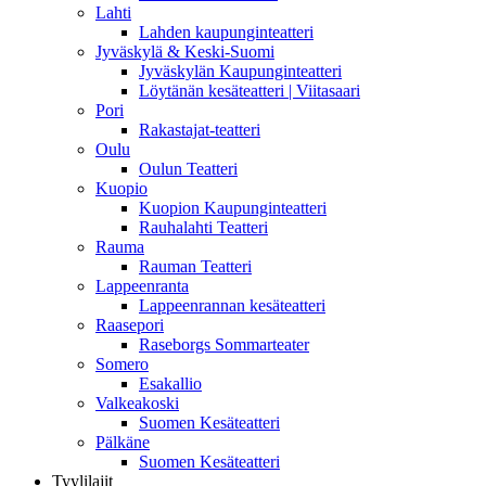
Lahti
Lahden kaupunginteatteri
Jyväskylä & Keski-Suomi
Jyväskylän Kaupunginteatteri
Löytänän kesäteatteri | Viitasaari
Pori
Rakastajat-teatteri
Oulu
Oulun Teatteri
Kuopio
Kuopion Kaupunginteatteri
Rauhalahti Teatteri
Rauma
Rauman Teatteri
Lappeenranta
Lappeenrannan kesäteatteri
Raasepori
Raseborgs Sommarteater
Somero
Esakallio
Valkeakoski
Suomen Kesäteatteri
Pälkäne
Suomen Kesäteatteri
Tyylilajit