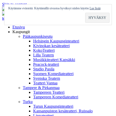
Skip to content
Käytämme evästeitä. Käyttämällä sivustoa hyväksyt niiden käytön
Lue lisää
Etusivu
Kaupungit
Pääkaupunkiseutu
Helsingin Kaupunginteatteri
Kivinokan kesäteatteri
KokoTeatteri
Lilla Teatern
Musiikkiteatteri Kapsäkki
Peacock-teatteri
Studio Pasila
Suomen Komediateatteri
Svenska Teatern
Teatteri Vantaa
Tampere & Pirkanmaa
Tampereen Teatteri
Tampereen Komediateatteri
Turku
Turun Kaupunginteatteri
Kansanpuiston kesäteatteri, Ruissalo
Linnateatteri