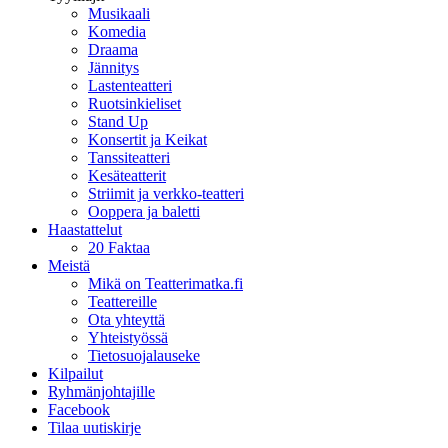
Musikaali
Komedia
Draama
Jännitys
Lastenteatteri
Ruotsinkieliset
Stand Up
Konsertit ja Keikat
Tanssiteatteri
Kesäteatterit
Striimit ja verkko-teatteri
Ooppera ja baletti
Haastattelut
20 Faktaa
Meistä
Mikä on Teatterimatka.fi
Teattereille
Ota yhteyttä
Yhteistyössä
Tietosuojalauseke
Kilpailut
Ryhmänjohtajille
Facebook
Tilaa uutiskirje