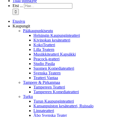
Tilaa uutiskirje
Etsi ...
Etusivu
Kaupungit
Pääkaupunkiseutu
Helsingin Kaupunginteatteri
Kivinokan kesäteatteri
KokoTeatteri
Lilla Teatern
Musiikkiteatteri Kapsäkki
Peacock-teatteri
Studio Pasila
Suomen Komediateatteri
Svenska Teatern
Teatteri Vantaa
Tampere & Pirkanmaa
Tampereen Teatteri
Tampereen Komediateatteri
Turku
Turun Kaupunginteatteri
Kansanpuiston kesäteatteri, Ruissalo
Linnateatteri
Åbo Svenska Teater