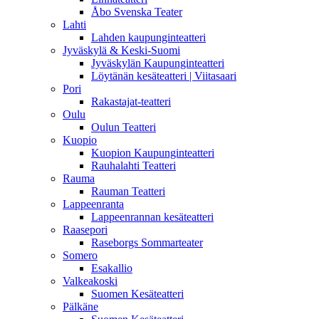
Åbo Svenska Teater
Lahti
Lahden kaupunginteatteri
Jyväskylä & Keski-Suomi
Jyväskylän Kaupunginteatteri
Löytänän kesäteatteri | Viitasaari
Pori
Rakastajat-teatteri
Oulu
Oulun Teatteri
Kuopio
Kuopion Kaupunginteatteri
Rauhalahti Teatteri
Rauma
Rauman Teatteri
Lappeenranta
Lappeenrannan kesäteatteri
Raasepori
Raseborgs Sommarteater
Somero
Esakallio
Valkeakoski
Suomen Kesäteatteri
Pälkäne