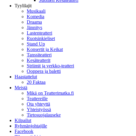
Suomen Kesäteatteri
Tyylilajit
Musikaali
Komedia
Draama
Jännitys
Lastenteatteri
Ruotsinkieliset
Stand Up
Konsertit ja Keikat
Tanssiteatteri
Kesäteatterit
Striimit ja verkko-teatteri
Ooppera ja baletti
Haastattelut
20 Faktaa
Meistä
Mikä on Teatterimatka.fi
Teattereille
Ota yhteyttä
Yhteistyössä
Tietosuojalauseke
Kilpailut
Ryhmänjohtajille
Facebook