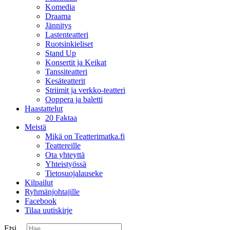
Komedia
Draama
Jännitys
Lastenteatteri
Ruotsinkieliset
Stand Up
Konsertit ja Keikat
Tanssiteatteri
Kesäteatterit
Striimit ja verkko-teatteri
Ooppera ja baletti
Haastattelut
20 Faktaa
Meistä
Mikä on Teatterimatka.fi
Teattereille
Ota yhteyttä
Yhteistyössä
Tietosuojalauseke
Kilpailut
Ryhmänjohtajille
Facebook
Tilaa uutiskirje
Etsi ...