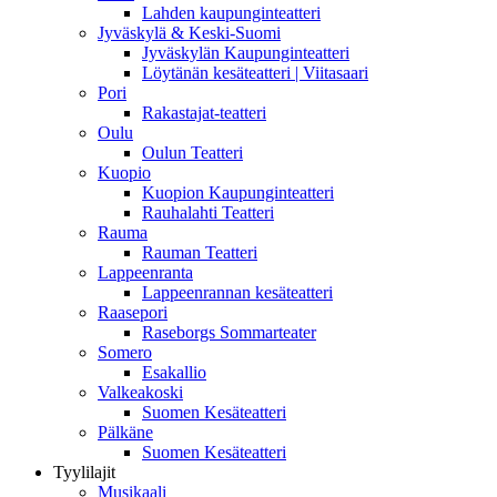
Lahden kaupunginteatteri
Jyväskylä & Keski-Suomi
Jyväskylän Kaupunginteatteri
Löytänän kesäteatteri | Viitasaari
Pori
Rakastajat-teatteri
Oulu
Oulun Teatteri
Kuopio
Kuopion Kaupunginteatteri
Rauhalahti Teatteri
Rauma
Rauman Teatteri
Lappeenranta
Lappeenrannan kesäteatteri
Raasepori
Raseborgs Sommarteater
Somero
Esakallio
Valkeakoski
Suomen Kesäteatteri
Pälkäne
Suomen Kesäteatteri
Tyylilajit
Musikaali