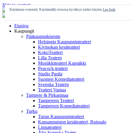
Skip to content
Käytämme evästeitä. Käyttämällä sivustoa hyväksyt niiden käytön
Lue lisää
Etusivu
Kaupungit
Pääkaupunkiseutu
Helsingin Kaupunginteatteri
Kivinokan kesäteatteri
KokoTeatteri
Lilla Teatern
Musiikkiteatteri Kapsäkki
Peacock-teatteri
Studio Pasila
Suomen Komediateatteri
Svenska Teatern
Teatteri Vantaa
Tampere & Pirkanmaa
Tampereen Teatteri
Tampereen Komediateatteri
Turku
Turun Kaupunginteatteri
Kansanpuiston kesäteatteri, Ruissalo
Linnateatteri
Åbo Svenska Teater