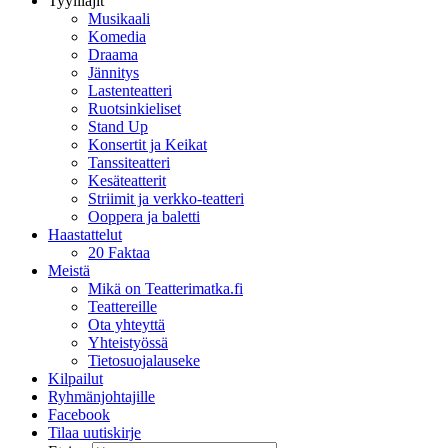
Tyylilajit
Musikaali
Komedia
Draama
Jännitys
Lastenteatteri
Ruotsinkieliset
Stand Up
Konsertit ja Keikat
Tanssiteatteri
Kesäteatterit
Striimit ja verkko-teatteri
Ooppera ja baletti
Haastattelut
20 Faktaa
Meistä
Mikä on Teatterimatka.fi
Teattereille
Ota yhteyttä
Yhteistyössä
Tietosuojalauseke
Kilpailut
Ryhmänjohtajille
Facebook
Tilaa uutiskirje