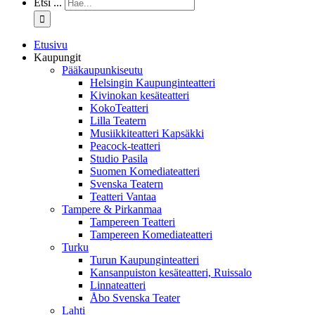
Etsi ...
Etusivu
Kaupungit
Pääkaupunkiseutu
Helsingin Kaupunginteatteri
Kivinokan kesäteatteri
KokoTeatteri
Lilla Teatern
Musiikkiteatteri Kapsäkki
Peacock-teatteri
Studio Pasila
Suomen Komediateatteri
Svenska Teatern
Teatteri Vantaa
Tampere & Pirkanmaa
Tampereen Teatteri
Tampereen Komediateatteri
Turku
Turun Kaupunginteatteri
Kansanpuiston kesäteatteri, Ruissalo
Linnateatteri
Åbo Svenska Teater
Lahti