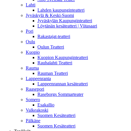
Lahti
Lahden kaupunginteatteri
Jyväskylä & Keski-Suomi
Jyväskylän Kaupunginteatteri
Löytänän kesäteatteri | Viitasaari
Pori
Rakastajat-teatteri
Oulu
Oulun Teatteri
Kuopio
Kuopion Kaupunginteatteri
Rauhalahti Teatteri
Rauma
Rauman Teatteri
Lappeenranta
Lappeenrannan kesäteatteri
Raasepori
Raseborgs Sommarteater
Somero
Esakallio
Valkeakoski
Suomen Kesäteatteri
Pälkäne
Suomen Kesäteatteri