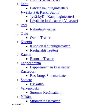
Lahti
Lahden kaupunginteatteri
Jyväskylä & Keski-Suomi
Jyväskylän Kaupunginteatteri
Löytänän kesäteatteri | Viitasaari
Pori
Rakastajat-teatteri
Oulu
Oulun Teatteri
Kuopio
Kuopion Kaupunginteatteri
Rauhalahti Teatteri
Rauma
Rauman Teatteri
Lappeenranta
Lappeenrannan kesäteatteri
Raasepori
Raseborgs Sommarteater
Somero
Esakallio
Valkeakoski
Suomen Kesäteatteri
Pälkäne
Suomen Kesäteatteri