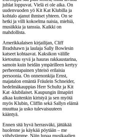
juhlat loppuvat. Vielä ei ole aika. On
uudenvuoden yö Kit Kat Klubilla ja
kohtalo ajanut ihmiset yhteen. On se
hetki ja villi kokoelma naisia, miehiä,
musiikkia ja tanssia. Kaikki on
mahdollista.
Amerikkalaisen kirjailijan, Cliff
Bradshawn ja laulaja Sally Bowlesin
katseet kohtaavat. Kaksikon välille
kietoutuu syvä ja hauras rakkaustarina,
samoin kuin heidän ympärilleen kertyy
perheentapainen yhteisö erilaisia
persoonia. On onnenonkija Ernst,
majatalon emäntä Fräulein Schneider,
hedelmäkauppias Herr Schultz ja Kit
Kat -klubilaiset. Kaupungin ilmapiiri
alkaa kuitenkin kiristyä ja sen myötä
myös Klubin, Cliffin sekä Sallyn elämä
muuttua ja usko tulevaisuuteen
kääntyä.
Ennen sitä hyvä herrasväki, jättäkää
huolenne ja käykää pöytään – me
viihdytämme. Näin lupaa musikaalien