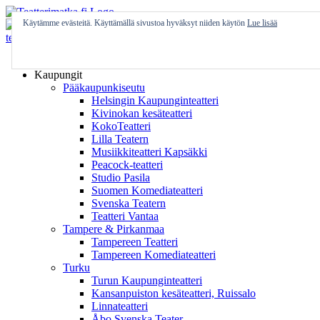
Skip
to
Käytämme evästeitä. Käyttämällä sivustoa hyväksyt niiden käytön
Lue lisää
content
Etusivu
Kaupungit
Pääkaupunkiseutu
Helsingin Kaupunginteatteri
Kivinokan kesäteatteri
KokoTeatteri
Lilla Teatern
Musiikkiteatteri Kapsäkki
Peacock-teatteri
Studio Pasila
Suomen Komediateatteri
Svenska Teatern
Teatteri Vantaa
Tampere & Pirkanmaa
Tampereen Teatteri
Tampereen Komediateatteri
Turku
Turun Kaupunginteatteri
Kansanpuiston kesäteatteri, Ruissalo
Linnateatteri
Åbo Svenska Teater