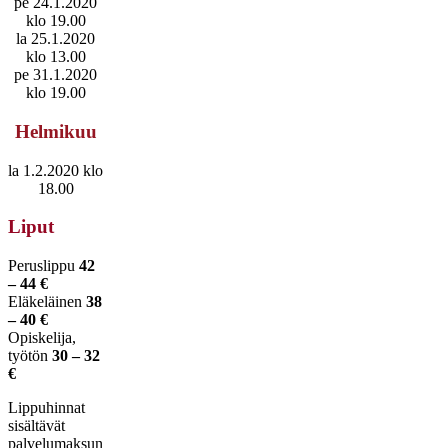
pe 24.1.2020
klo 19.00
la 25.1.2020
klo 13.00
pe 31.1.2020
klo 19.00
Helmikuu
la 1.2.2020 klo
18.00
Liput
Peruslippu
42
– 44 €
Eläkeläinen
38
– 40 €
Opiskelija,
työtön
30 – 32
€
Lippuhinnat
sisältävät
palvelumaksun