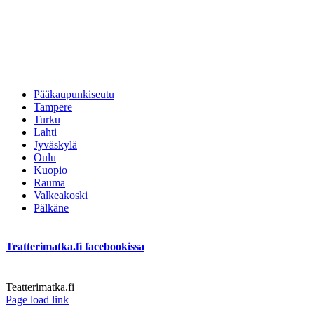
Pääkaupunkiseutu
Tampere
Turku
Lahti
Jyväskylä
Oulu
Kuopio
Rauma
Valkeakoski
Pälkäne
Teatterimatka.fi facebookissa
Teatterimatka.fi
Facebook
Page load link
Go