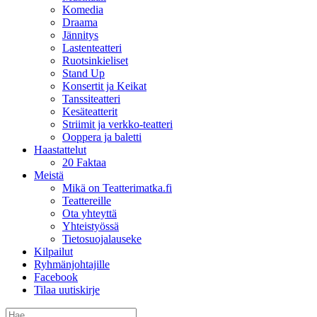
Komedia
Draama
Jännitys
Lastenteatteri
Ruotsinkieliset
Stand Up
Konsertit ja Keikat
Tanssiteatteri
Kesäteatterit
Striimit ja verkko-teatteri
Ooppera ja baletti
Haastattelut
20 Faktaa
Meistä
Mikä on Teatterimatka.fi
Teattereille
Ota yhteyttä
Yhteistyössä
Tietosuojalauseke
Kilpailut
Ryhmänjohtajille
Facebook
Tilaa uutiskirje
Etsi