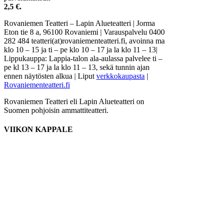
2,5 €.
Rovaniemen Teatteri – Lapin Alueteatteri
|
Jorma
Eton tie 8 a, 96100 Rovaniemi | Varauspalvelu 0400
282 484 teatteri(at)rovaniementeatteri.fi, avoinna ma
klo 10 – 15 ja ti – pe klo 10 – 17 ja la klo 11 – 13
|
Lippukauppa: Lappia-talon ala-aulassa palvelee ti –
pe kl 13 – 17 ja la klo 11 – 13, sekä tunnin ajan
ennen näytösten alkua
| Liput
verkkokaupasta
|
Rovaniementeatteri.fi
Rovaniemen Teatteri eli Lapin Alueteatteri on
Suomen pohjoisin ammattiteatteri.
VIIKON KAPPALE