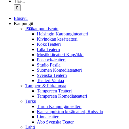
Etsi
...
Etusivu
Kaupungit
Pääkaupunkiseutu
Helsingin Kaupunginteatteri
Kivinokan kesäteatteri
KokoTeatteri
Lilla Teatern
Musiikkiteatteri Kapsäkki
Peacock-teatteri
Studio Pasila
Suomen Komediateatteri
Svenska Teatern
Teatteri Vantaa
Tampere & Pirkanmaa
Tampereen Teatteri
Tampereen Komediateatteri
Turku
Turun Kaupunginteatteri
Kansanpuiston kesäteatteri, Ruissalo
Linnateatteri
Åbo Svenska Teater
Lahti