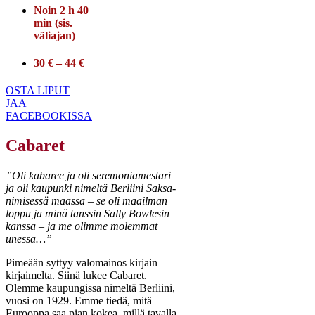
Noin 2 h 40
min (sis.
väliajan)
30 € – 44 €
OSTA LIPUT
JAA
FACEBOOKISSA
Cabaret
”Oli kabaree ja oli seremoniamestari
ja oli kaupunki nimeltä Berliini Saksa-
nimisessä maassa – se oli maailman
loppu ja minä tanssin Sally Bowlesin
kanssa – ja me olimme molemmat
unessa…”
Pimeään syttyy valomainos kirjain
kirjaimelta. Siinä lukee Cabaret.
Olemme kaupungissa nimeltä Berliini,
vuosi on 1929. Emme tiedä, mitä
Eurooppa saa pian kokea, millä tavalla