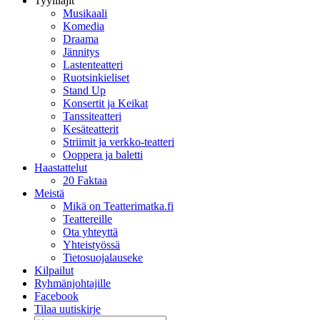
Tyylilajit
Musikaali
Komedia
Draama
Jännitys
Lastenteatteri
Ruotsinkieliset
Stand Up
Konsertit ja Keikat
Tanssiteatteri
Kesäteatterit
Striimit ja verkko-teatteri
Ooppera ja baletti
Haastattelut
20 Faktaa
Meistä
Mikä on Teatterimatka.fi
Teattereille
Ota yhteyttä
Yhteistyössä
Tietosuojalauseke
Kilpailut
Ryhmänjohtajille
Facebook
Tilaa uutiskirje