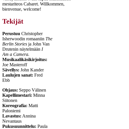
mestariteos Cabaret. Willkommen,
bienvenue, welcome!
Tekijät
Perustuu
Christopher
Isherwoodin romaaniin
The
Berlin Stories
ja John Van
Drutenin näytelmään
I
Am a Camera.
Musikaalikäsikirjoitus:
Joe Masteroff
Sävellys:
John Kander
Laulujen sanat:
Fred
Ebb
Ohjaus:
Seppo Välinen
Kapellimestari:
Minna
Siitonen
Koreografia:
Matti
Paloniemi
Lavastus:
Annina
Nevantaus
Pukusuunnittelu:
Paula