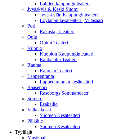
Lahden kaupunginteatteri
Jyväskylä & Keski-Suomi
Jyväskylän Kaupunginteatteri
Löytänän kesäteatteri | Viitasaari
Pori
Rakastajat-teatteri
Oulu
Oulun Teatteri
Kuopio
Kuopion Kaupunginteatteri
Rauhalahti Teatteri
Rauma
Rauman Teatteri
Lappeenranta
Lappeenrannan kesäteatteri
Raasepori
Raseborgs Sommarteater
Somero
Esakallio
Valkeakoski
Suomen Kesäteatteri
Pälkäne
Suomen Kesäteatteri
Tyylilajit
Musikaali