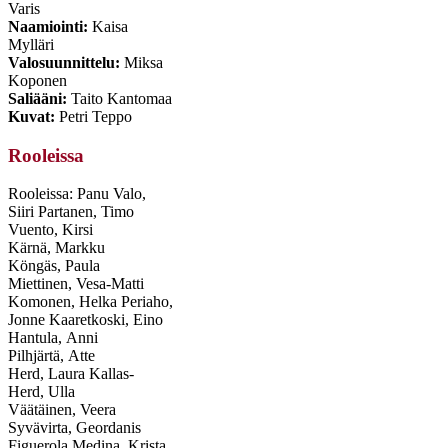
Varis
Naamiointi:
Kaisa
Mylläri
Valosuunnittelu:
Miksa
Koponen
Saliääni:
Taito Kantomaa
Kuvat:
Petri Teppo
Rooleissa
Rooleissa: Panu Valo,
Siiri Partanen, Timo
Vuento, Kirsi
Kärnä, Markku
Köngäs, Paula
Miettinen, Vesa-Matti
Komonen, Helka Periaho,
Jonne Kaaretkoski, Eino
Hantula, Anni
Pilhjärtä, Atte
Herd, Laura Kallas-
Herd, Ulla
Väätäinen, Veera
Syvävirta, Geordanis
Figuerola Medina, Krista