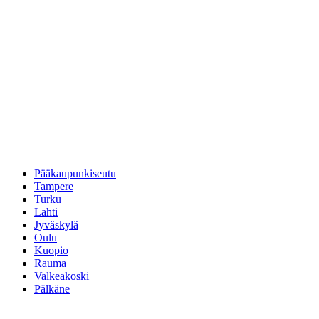
Pääkaupunkiseutu
Tampere
Turku
Lahti
Jyväskylä
Oulu
Kuopio
Rauma
Valkeakoski
Pälkäne