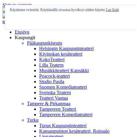
Skip to content
Käytämme evästeitä. Käyttämällä sivustoa hyväksyt niiden käytön
Lue lisää
Etusivu
Kaupungit
Pääkaupunkiseutu
Helsingin Kaupunginteatteri
Kivinokan kesäteatteri
KokoTeatteri
Lilla Teatern
Musiikkiteatteri Kapsäkki
Peacock-teatteri
Studio Pasila
Suomen Komediateatteri
Svenska Teatern
Teatteri Vantaa
Tampere & Pirkanmaa
Tampereen Teatteri
Tampereen Komediateatteri
Turku
Turun Kaupunginteatteri
Kansanpuiston kesäteatteri, Ruissalo
Linnateatteri