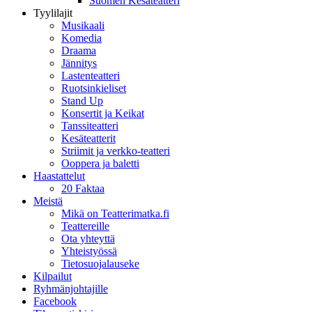
Suomen Kesäteatteri
Tyylilajit
Musikaali
Komedia
Draama
Jännitys
Lastenteatteri
Ruotsinkieliset
Stand Up
Konsertit ja Keikat
Tanssiteatteri
Kesäteatterit
Striimit ja verkko-teatteri
Ooppera ja baletti
Haastattelut
20 Faktaa
Meistä
Mikä on Teatterimatka.fi
Teattereille
Ota yhteyttä
Yhteistyössä
Tietosuojalauseke
Kilpailut
Ryhmänjohtajille
Facebook