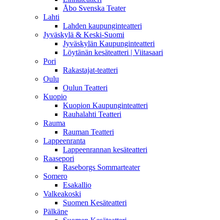
Åbo Svenska Teater
Lahti
Lahden kaupunginteatteri
Jyväskylä & Keski-Suomi
Jyväskylän Kaupunginteatteri
Löytänän kesäteatteri | Viitasaari
Pori
Rakastajat-teatteri
Oulu
Oulun Teatteri
Kuopio
Kuopion Kaupunginteatteri
Rauhalahti Teatteri
Rauma
Rauman Teatteri
Lappeenranta
Lappeenrannan kesäteatteri
Raasepori
Raseborgs Sommarteater
Somero
Esakallio
Valkeakoski
Suomen Kesäteatteri
Pälkäne