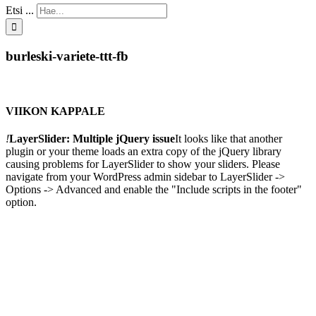
Etsi ...
burleski-variete-ttt-fb
VIIKON KAPPALE
!
LayerSlider: Multiple jQuery issue
It looks like that another
plugin or your theme loads an extra copy of the jQuery library
causing problems for LayerSlider to show your sliders. Please
navigate from your WordPress admin sidebar to LayerSlider ->
Options -> Advanced and enable the "Include scripts in the footer"
option.