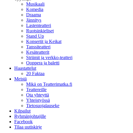
Musikaali
Komedia
Draama
Jännitys
Lastenteatteri
Ruotsinkieliset
Stand Up
Konsertit ja Keikat
Tanssiteatteri
Kesäteatterit
Striimit ja verkko-teatteri
Ooppera ja baletti
Haastattelut
20 Faktaa
Meistä
Mikä on Teatterimatka.fi
Teattereille
Ota yhteyttä
Yhteistyössä
Tietosuojalauseke
Kilpailut
Ryhmänjohtajille
Facebook
Tilaa uutiskirje