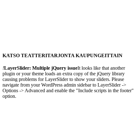
KATSO TEATTERITARJONTA KAUPUNGEITTAIN
!
LayerSlider: Multiple jQuery issue
It looks like that another
plugin or your theme loads an extra copy of the jQuery library
causing problems for LayerSlider to show your sliders. Please
navigate from your WordPress admin sidebar to LayerSlider ->
Options -> Advanced and enable the "Include scripts in the footer"
option.