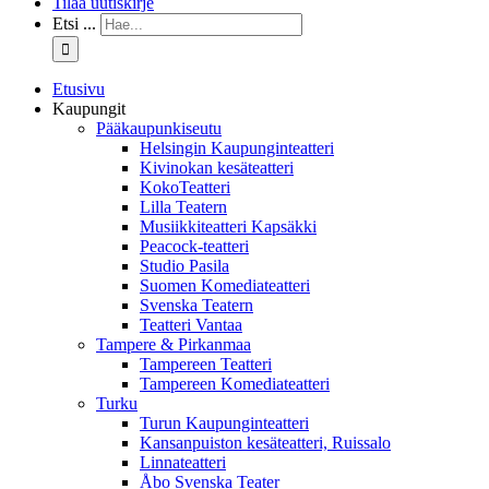
Tilaa uutiskirje
Etsi ...
Etusivu
Kaupungit
Pääkaupunkiseutu
Helsingin Kaupunginteatteri
Kivinokan kesäteatteri
KokoTeatteri
Lilla Teatern
Musiikkiteatteri Kapsäkki
Peacock-teatteri
Studio Pasila
Suomen Komediateatteri
Svenska Teatern
Teatteri Vantaa
Tampere & Pirkanmaa
Tampereen Teatteri
Tampereen Komediateatteri
Turku
Turun Kaupunginteatteri
Kansanpuiston kesäteatteri, Ruissalo
Linnateatteri
Åbo Svenska Teater