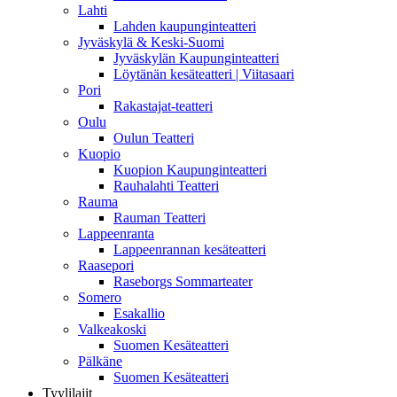
Lahti
Lahden kaupunginteatteri
Jyväskylä & Keski-Suomi
Jyväskylän Kaupunginteatteri
Löytänän kesäteatteri | Viitasaari
Pori
Rakastajat-teatteri
Oulu
Oulun Teatteri
Kuopio
Kuopion Kaupunginteatteri
Rauhalahti Teatteri
Rauma
Rauman Teatteri
Lappeenranta
Lappeenrannan kesäteatteri
Raasepori
Raseborgs Sommarteater
Somero
Esakallio
Valkeakoski
Suomen Kesäteatteri
Pälkäne
Suomen Kesäteatteri
Tyylilajit