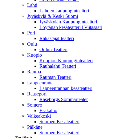
Lahti
Lahden kaupunginteatteri
Jyväskylä & Keski-Suomi
Jyväskylän Kaupunginteatteri
Löytänän kesäteatteri | Viitasaari
Pori
Rakastajat-teatteri
Oulu
Oulun Teatteri
Kuopio
Kuopion Kaupunginteatteri
Rauhalahti Teatteri
Rauma
Rauman Teatteri
Lappeenranta
Lappeenrannan kesäteatteri
Raasepori
Raseborgs Sommarteater
Somero
Esakallio
Valkeakoski
Suomen Kesäteatteri
Pälkäne
Suomen Kesäteatteri