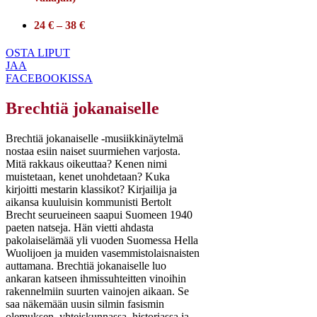
24 € – 38 €
OSTA LIPUT
JAA
FACEBOOKISSA
Brechtiä jokanaiselle
Brechtiä jokanaiselle -musiikkinäytelmä
nostaa esiin naiset suurmiehen varjosta.
Mitä rakkaus oikeuttaa? Kenen nimi
muistetaan, kenet unohdetaan? Kuka
kirjoitti mestarin klassikot? Kirjailija ja
aikansa kuuluisin kommunisti Bertolt
Brecht seurueineen saapui Suomeen 1940
paeten natseja. Hän vietti ahdasta
pakolaiselämää yli vuoden Suomessa Hella
Wuolijoen ja muiden vasemmistolaisnaisten
auttamana. Brechtiä jokanaiselle luo
ankaran katseen ihmissuhteitten vinoihin
rakennelmiin suurten vainojen aikaan. Se
saa näkemään uusin silmin fasismin
olemuksen, yhteiskunnassa, historiassa ja