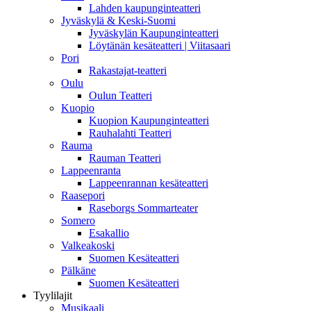
Lahden kaupunginteatteri
Jyväskylä & Keski-Suomi
Jyväskylän Kaupunginteatteri
Löytänän kesäteatteri | Viitasaari
Pori
Rakastajat-teatteri
Oulu
Oulun Teatteri
Kuopio
Kuopion Kaupunginteatteri
Rauhalahti Teatteri
Rauma
Rauman Teatteri
Lappeenranta
Lappeenrannan kesäteatteri
Raasepori
Raseborgs Sommarteater
Somero
Esakallio
Valkeakoski
Suomen Kesäteatteri
Pälkäne
Suomen Kesäteatteri
Tyylilajit
Musikaali