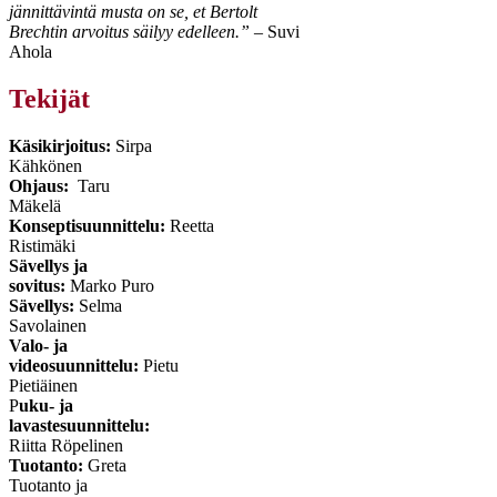
jännittävintä musta on se, et Bertolt
Brechtin arvoitus säilyy edelleen.”
– Suvi
Ahola
Tekijät
Käsikirjoitus:
Sirpa
Kähkönen
Ohjaus:
Taru
Mäkelä
Konseptisuunnittelu:
Reetta
Ristimäki
Sävellys ja
sovitus:
Marko Puro
Sävellys:
Selma
Savolainen
Valo- ja
videosuunnittelu:
Pietu
Pietiäinen
P
uku- ja
lavastesuunnittelu:
Riitta Röpelinen
Tuotanto:
Greta
Tuotanto ja