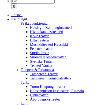
Etsi
...
Etusivu
Kaupungit
Pääkaupunkiseutu
Helsingin Kaupunginteatteri
Kivinokan kesäteatteri
KokoTeatteri
Lilla Teatern
Musiikkiteatteri Kapsäkki
Peacock-teatteri
Studio Pasila
Suomen Komediateatteri
Svenska Teatern
Teatteri Vantaa
Tampere & Pirkanmaa
Tampereen Teatteri
Tampereen Komediateatteri
Turku
Turun Kaupunginteatteri
Kansanpuiston kesäteatteri, Ruissalo
Linnateatteri
Åbo Svenska Teater
Lahti