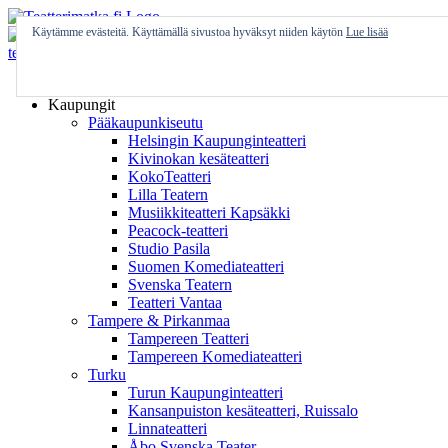
Skip
to
Käytämme evästeitä. Käyttämällä sivustoa hyväksyt niiden käytön
Lue lisää
content
Etusivu
Kaupungit
Pääkaupunkiseutu
Helsingin Kaupunginteatteri
Kivinokan kesäteatteri
KokoTeatteri
Lilla Teatern
Musiikkiteatteri Kapsäkki
Peacock-teatteri
Studio Pasila
Suomen Komediateatteri
Svenska Teatern
Teatteri Vantaa
Tampere & Pirkanmaa
Tampereen Teatteri
Tampereen Komediateatteri
Turku
Turun Kaupunginteatteri
Kansanpuiston kesäteatteri, Ruissalo
Linnateatteri
Åbo Svenska Teater