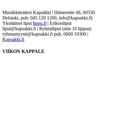
Musiikkiteatteri Kapsäkki
|
Hämeentie 68, 00550
Helsinki, puh: 045 120 1200, info@kapsakki.fi
|
Yksittäiset liput
lippu.fi
| Erikoisliput
liput@kapsakki.fi | Ryhmäliput (min 10 lippua)
ryhmamyynti@kapsakki.fi puh. 0600 10300
|
Kapsakki.fi
VIIKON KAPPALE