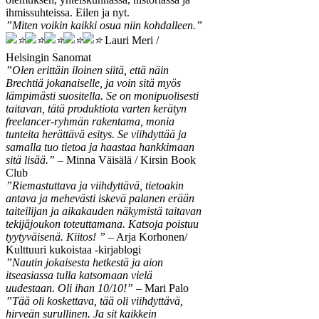
ihmissuhteissa. Eilen ja nyt.
”Miten voikin kaikki osua niin kohdalleen.”
Lauri Meri /
Helsingin Sanomat
”Olen erittäin iloinen siitä, että näin
Brechtiä jokanaiselle, ja voin sitä myös
lämpimästi suositella. Se on monipuolisesti
taitavan, tätä produktiota varten kerätyn
freelancer-ryhmän rakentama, monia
tunteita herättävä esitys. Se viihdyttää ja
samalla tuo tietoa ja haastaa hankkimaan
sitä lisää.”
– Minna Väisälä / Kirsin Book
Club
”Riemastuttava ja viihdyttävä, tietoakin
antava ja mehevästi iskevä palanen erään
taiteilijan ja aikakauden näkymistä taitavan
tekijäjoukon toteuttamana. Katsoja poistuu
tyytyväisenä. Kiitos! ”
– Arja Korhonen/
Kulttuuri kukoistaa -kirjablogi
”Nautin jokaisesta hetkestä ja aion
itseasiassa tulla katsomaan vielä
uudestaan. Oli ihan 10/10!”
– Mari Palo
”Tää oli koskettava, tää oli viihdyttävä,
hirveän surullinen. Ja sit kaikkein