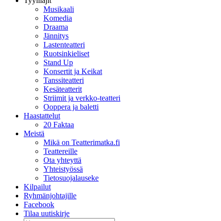
Tyylilajit
Musikaali
Komedia
Draama
Jännitys
Lastenteatteri
Ruotsinkieliset
Stand Up
Konsertit ja Keikat
Tanssiteatteri
Kesäteatterit
Striimit ja verkko-teatteri
Ooppera ja baletti
Haastattelut
20 Faktaa
Meistä
Mikä on Teatterimatka.fi
Teattereille
Ota yhteyttä
Yhteistyössä
Tietosuojalauseke
Kilpailut
Ryhmänjohtajille
Facebook
Tilaa uutiskirje