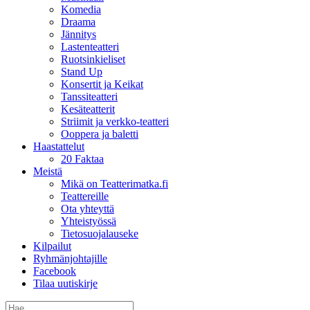
Komedia
Draama
Jännitys
Lastenteatteri
Ruotsinkieliset
Stand Up
Konsertit ja Keikat
Tanssiteatteri
Kesäteatterit
Striimit ja verkko-teatteri
Ooppera ja baletti
Haastattelut
20 Faktaa
Meistä
Mikä on Teatterimatka.fi
Teattereille
Ota yhteyttä
Yhteistyössä
Tietosuojalauseke
Kilpailut
Ryhmänjohtajille
Facebook
Tilaa uutiskirje
Etsi