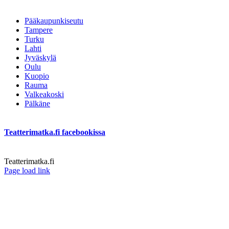
Pääkaupunkiseutu
Tampere
Turku
Lahti
Jyväskylä
Oulu
Kuopio
Rauma
Valkeakoski
Pälkäne
Teatterimatka.fi facebookissa
Teatterimatka.fi
Facebook
Page load link
Go
to
Top