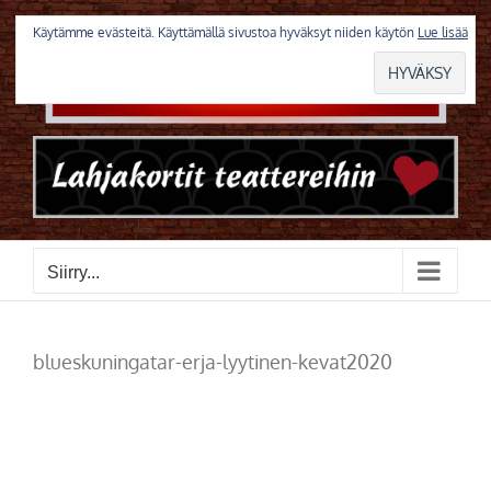
Skip
to
Käytämme evästeitä. Käyttämällä sivustoa hyväksyt niiden käytön
Lue lisää
content
Siirry...
blueskuningatar-erja-lyytinen-kevat2020