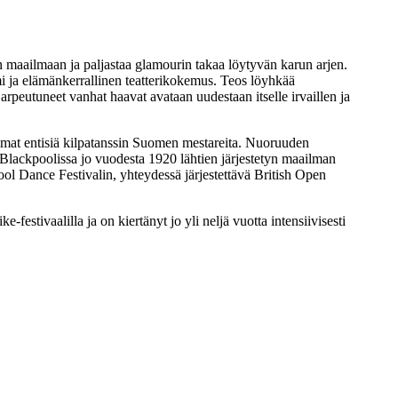
an maailmaan ja paljastaa glamourin takaa löytyvän karun arjen.
mi ja elämänkerrallinen teatterikokemus. Teos löyhkää
 arpeutuneet vanhat haavat avataan uudestaan itselle irvaillen ja
mat entisiä kilpatanssin Suomen mestareita. Nuoruuden
n Blackpoolissa jo vuodesta 1920 lähtien järjestetyn maailman
l Dance Festivalin, yhteydessä järjestettävä British Open
estivaalilla ja on kiertänyt jo yli neljä vuotta intensiivisesti