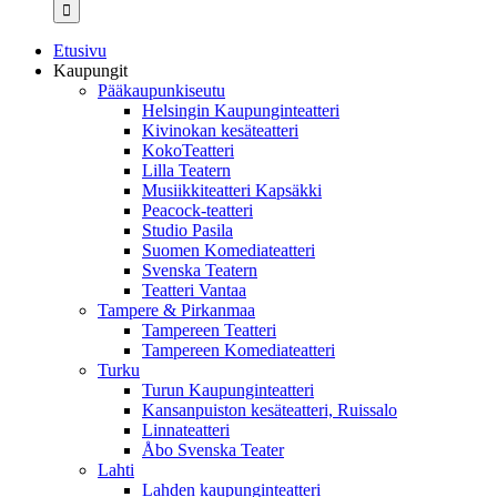
...
Etusivu
Kaupungit
Pääkaupunkiseutu
Helsingin Kaupunginteatteri
Kivinokan kesäteatteri
KokoTeatteri
Lilla Teatern
Musiikkiteatteri Kapsäkki
Peacock-teatteri
Studio Pasila
Suomen Komediateatteri
Svenska Teatern
Teatteri Vantaa
Tampere & Pirkanmaa
Tampereen Teatteri
Tampereen Komediateatteri
Turku
Turun Kaupunginteatteri
Kansanpuiston kesäteatteri, Ruissalo
Linnateatteri
Åbo Svenska Teater
Lahti
Lahden kaupunginteatteri