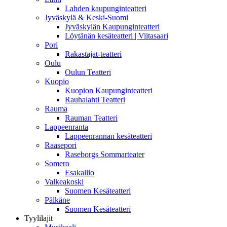
Lahden kaupunginteatteri
Jyväskylä & Keski-Suomi
Jyväskylän Kaupunginteatteri
Löytänän kesäteatteri | Viitasaari
Pori
Rakastajat-teatteri
Oulu
Oulun Teatteri
Kuopio
Kuopion Kaupunginteatteri
Rauhalahti Teatteri
Rauma
Rauman Teatteri
Lappeenranta
Lappeenrannan kesäteatteri
Raasepori
Raseborgs Sommarteater
Somero
Esakallio
Valkeakoski
Suomen Kesäteatteri
Pälkäne
Suomen Kesäteatteri
Tyylilajit