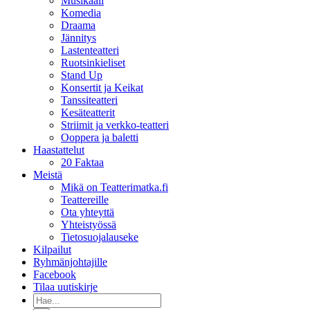
Musikaali
Komedia
Draama
Jännitys
Lastenteatteri
Ruotsinkieliset
Stand Up
Konsertit ja Keikat
Tanssiteatteri
Kesäteatterit
Striimit ja verkko-teatteri
Ooppera ja baletti
Haastattelut
20 Faktaa
Meistä
Mikä on Teatterimatka.fi
Teattereille
Ota yhteyttä
Yhteistyössä
Tietosuojalauseke
Kilpailut
Ryhmänjohtajille
Facebook
Tilaa uutiskirje
Etsi