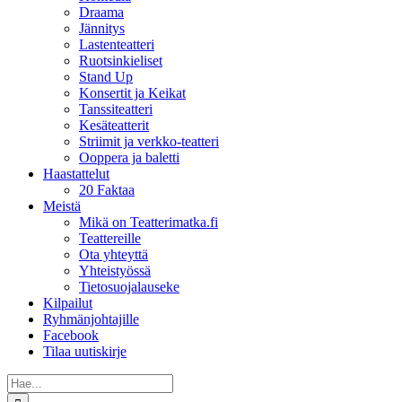
Draama
Jännitys
Lastenteatteri
Ruotsinkieliset
Stand Up
Konsertit ja Keikat
Tanssiteatteri
Kesäteatterit
Striimit ja verkko-teatteri
Ooppera ja baletti
Haastattelut
20 Faktaa
Meistä
Mikä on Teatterimatka.fi
Teattereille
Ota yhteyttä
Yhteistyössä
Tietosuojalauseke
Kilpailut
Ryhmänjohtajille
Facebook
Tilaa uutiskirje
Etsi
...