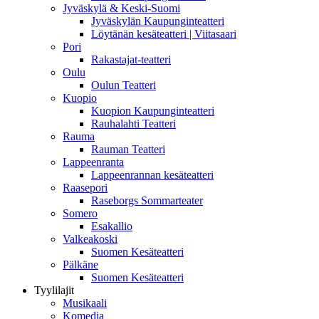
Jyväskylä & Keski-Suomi
Jyväskylän Kaupunginteatteri
Löytänän kesäteatteri | Viitasaari
Pori
Rakastajat-teatteri
Oulu
Oulun Teatteri
Kuopio
Kuopion Kaupunginteatteri
Rauhalahti Teatteri
Rauma
Rauman Teatteri
Lappeenranta
Lappeenrannan kesäteatteri
Raasepori
Raseborgs Sommarteater
Somero
Esakallio
Valkeakoski
Suomen Kesäteatteri
Pälkäne
Suomen Kesäteatteri
Tyylilajit
Musikaali
Komedia