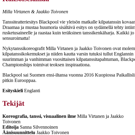
Milla Virtanen & Jaakko Toivonen
Tanssiteatteriesitys Blackpool vie yleisön matkalle kilpatanssin kova
Draamaa ja mustaa huumoria sisältävä esitys on sydämellä tehty intii
rusketusaineelle ja raastaa kuin teräksinen tanssikenkäharja. Kaikki jo
sensuroimatta!
Nykytanssikoreografit Milla Virtanen ja Jaakko Toivonen ovat molem
kilpatanssikokemukset ja niiden kautta varsin tutuksi tullut Englanni
suurimman ja vanhimman vuosittaisen kilpatanssitapahtuman, Blackpoo
Championships toimivat teoksen inspiraationa.
Blackpool sai Suomen ensi-iltansa vuonna 2016 Kuopiossa Paikallisliike-f
pitkin Eurooppaa.
Esityskieli
Englanti
Tekijät
Koreografia, tanssi, visuaalinen ilme
Milla Virtanen ja Jaakko
Toivonen
Editoija
Sanna Silvennoinen
Äänisuunnittelu
Jaakko Toivonen