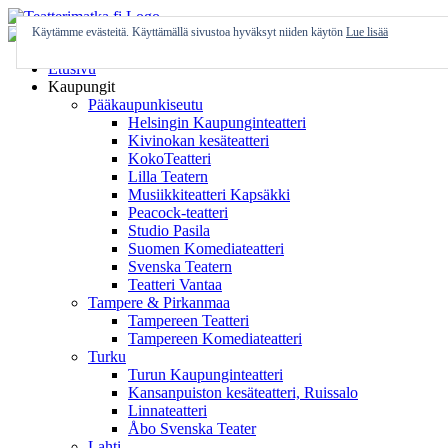
Skip
to
Käytämme evästeitä. Käyttämällä sivustoa hyväksyt niiden käytön
Lue lisää
content
Etusivu
Kaupungit
Pääkaupunkiseutu
Helsingin Kaupunginteatteri
Kivinokan kesäteatteri
KokoTeatteri
Lilla Teatern
Musiikkiteatteri Kapsäkki
Peacock-teatteri
Studio Pasila
Suomen Komediateatteri
Svenska Teatern
Teatteri Vantaa
Tampere & Pirkanmaa
Tampereen Teatteri
Tampereen Komediateatteri
Turku
Turun Kaupunginteatteri
Kansanpuiston kesäteatteri, Ruissalo
Linnateatteri
Åbo Svenska Teater
Lahti