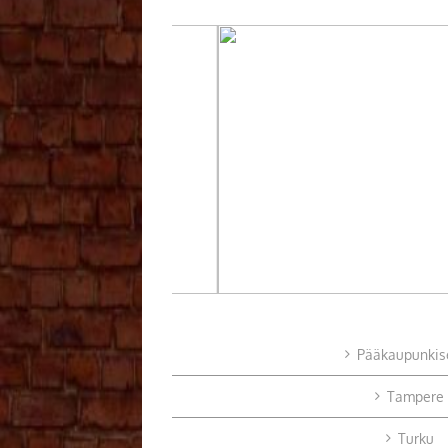
Pääkaupunkis
Tampere
Turku