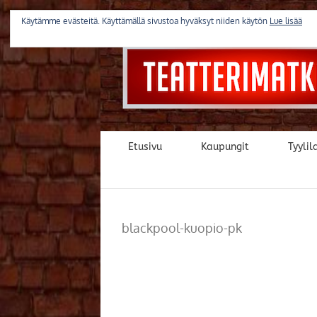
Skip
to
Käytämme evästeitä. Käyttämällä sivustoa hyväksyt niiden käytön
Lue lisää
content
Etusivu
Kaupungit
Tyylila
blackpool-kuopio-pk