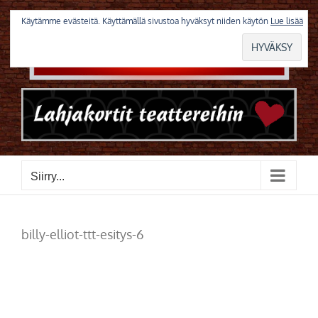
Skip
to
Käytämme evästeitä. Käyttämällä sivustoa hyväksyt niiden käytön
Lue lisää
content
Siirry...
billy-elliot-ttt-esitys-6