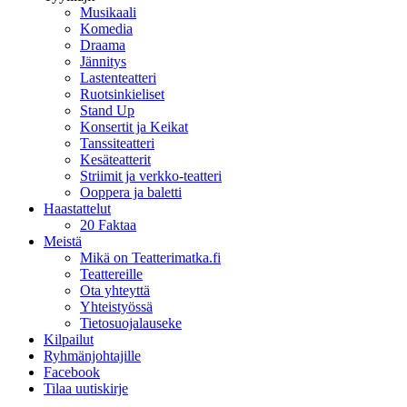
Musikaali
Komedia
Draama
Jännitys
Lastenteatteri
Ruotsinkieliset
Stand Up
Konsertit ja Keikat
Tanssiteatteri
Kesäteatterit
Striimit ja verkko-teatteri
Ooppera ja baletti
Haastattelut
20 Faktaa
Meistä
Mikä on Teatterimatka.fi
Teattereille
Ota yhteyttä
Yhteistyössä
Tietosuojalauseke
Kilpailut
Ryhmänjohtajille
Facebook
Tilaa uutiskirje