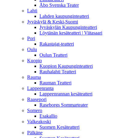
Åbo Svenska Teater
Lahti
Lahden kaupunginteatteri
Jyväskylä & Keski-Suomi
Jyväskylän Kaupunginteatteri
Löytänän kesäteatteri | Viitasaari
Pori
Rakastajat-teatteri
Oulu
Oulun Teatteri
Kuopio
Kuopion Kaupunginteatteri
Rauhalahti Teatteri
Rauma
Rauman Teatteri
Lappeenranta
Lappeenrannan kesäteatteri
Raasepori
Raseborgs Sommarteater
Somero
Esakallio
Valkeakoski
Suomen Kesäteatteri
Pälkäne