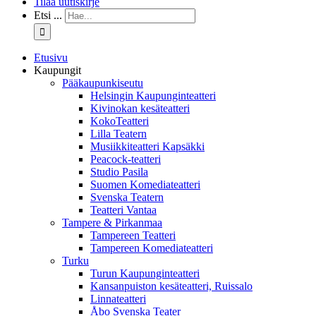
Tilaa uutiskirje
Etsi ...
Etusivu
Kaupungit
Pääkaupunkiseutu
Helsingin Kaupunginteatteri
Kivinokan kesäteatteri
KokoTeatteri
Lilla Teatern
Musiikkiteatteri Kapsäkki
Peacock-teatteri
Studio Pasila
Suomen Komediateatteri
Svenska Teatern
Teatteri Vantaa
Tampere & Pirkanmaa
Tampereen Teatteri
Tampereen Komediateatteri
Turku
Turun Kaupunginteatteri
Kansanpuiston kesäteatteri, Ruissalo
Linnateatteri
Åbo Svenska Teater