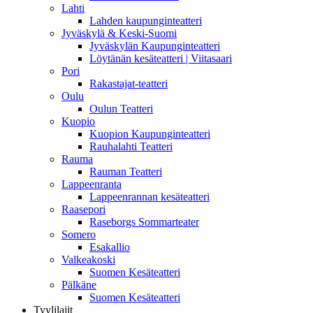
Lahti
Lahden kaupunginteatteri
Jyväskylä & Keski-Suomi
Jyväskylän Kaupunginteatteri
Löytänän kesäteatteri | Viitasaari
Pori
Rakastajat-teatteri
Oulu
Oulun Teatteri
Kuopio
Kuopion Kaupunginteatteri
Rauhalahti Teatteri
Rauma
Rauman Teatteri
Lappeenranta
Lappeenrannan kesäteatteri
Raasepori
Raseborgs Sommarteater
Somero
Esakallio
Valkeakoski
Suomen Kesäteatteri
Pälkäne
Suomen Kesäteatteri
Tyylilajit