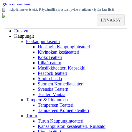
Skip to content
Käytämme evästeitä. Käyttämällä sivustoa hyväksyt niiden käytön
Lue lisää
Etusivu
Kaupungit
Pääkaupunkiseutu
Helsingin Kaupunginteatteri
Kivinokan kesäteatteri
KokoTeatteri
Lilla Teatern
Musiikkiteatteri Kapsäkki
Peacock-teatteri
Studio Pasila
Suomen Komediateatteri
Svenska Teatern
Teatteri Vantaa
Tampere & Pirkanmaa
Tampereen Teatteri
Tampereen Komediateatteri
Turku
Turun Kaupunginteatteri
Kansanpuiston kesäteatteri, Ruissalo
Linnateatteri