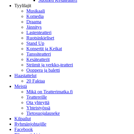
Suomen Kesäteatteri
Tyylilajit
Musikaali
Komedia
Draama
Jännitys
Lastenteatteri
Ruotsinkieliset
Stand Up
Konsertit ja Keikat
Tanssiteatteri
Kesäteatterit
Striimit ja verkko-teatteri
Ooppera ja baletti
Haastattelut
20 Faktaa
Meistä
Mikä on Teatterimatka.fi
Teattereille
Ota yhteyttä
Yhteistyössä
Tietosuojalauseke
Kilpailut
Ryhmänjohtajille
Facebook