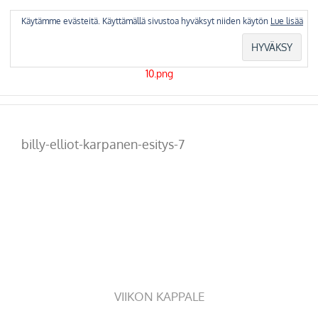
Skip
to
Käytämme evästeitä. Käyttämällä sivustoa hyväksyt niiden käytön
Lue lisää
content
billy-elliot-karpanen-esitys-7
VIIKON KAPPALE