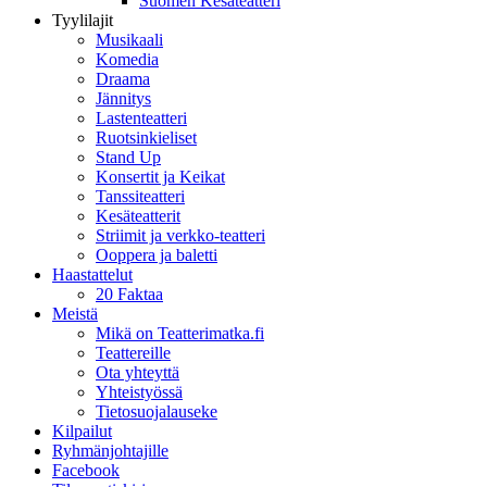
Suomen Kesäteatteri
Tyylilajit
Musikaali
Komedia
Draama
Jännitys
Lastenteatteri
Ruotsinkieliset
Stand Up
Konsertit ja Keikat
Tanssiteatteri
Kesäteatterit
Striimit ja verkko-teatteri
Ooppera ja baletti
Haastattelut
20 Faktaa
Meistä
Mikä on Teatterimatka.fi
Teattereille
Ota yhteyttä
Yhteistyössä
Tietosuojalauseke
Kilpailut
Ryhmänjohtajille
Facebook