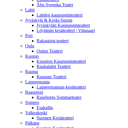
Åbo Svenska Teater
Lahti
Lahden kaupunginteatteri
Jyväskylä & Keski-Suomi
Jyväskylän Kaupunginteatteri
Löytänän kesäteatteri | Viitasaari
Pori
Rakastajat-teatteri
Oulu
Oulun Teatteri
Kuopio
Kuopion Kaupunginteatteri
Rauhalahti Teatteri
Rauma
Rauman Teatteri
Lappeenranta
Lappeenrannan kesäteatteri
Raasepori
Raseborgs Sommarteater
Somero
Esakallio
Valkeakoski
Suomen Kesäteatteri
Pälkäne