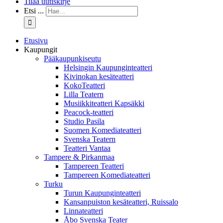
Tilaa uutiskirje
Etsi ...
Etusivu
Kaupungit
Pääkaupunkiseutu
Helsingin Kaupunginteatteri
Kivinokan kesäteatteri
KokoTeatteri
Lilla Teatern
Musiikkiteatteri Kapsäkki
Peacock-teatteri
Studio Pasila
Suomen Komediateatteri
Svenska Teatern
Teatteri Vantaa
Tampere & Pirkanmaa
Tampereen Teatteri
Tampereen Komediateatteri
Turku
Turun Kaupunginteatteri
Kansanpuiston kesäteatteri, Ruissalo
Linnateatteri
Åbo Svenska Teater