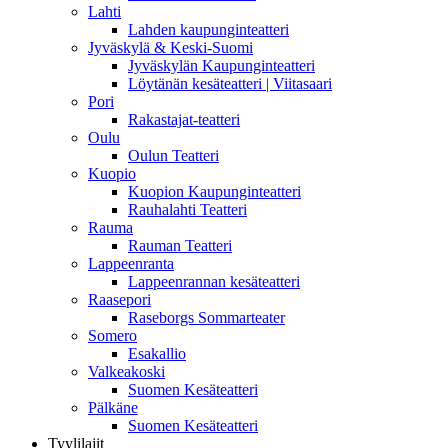
Lahti
Lahden kaupunginteatteri
Jyväskylä & Keski-Suomi
Jyväskylän Kaupunginteatteri
Löytänän kesäteatteri | Viitasaari
Pori
Rakastajat-teatteri
Oulu
Oulun Teatteri
Kuopio
Kuopion Kaupunginteatteri
Rauhalahti Teatteri
Rauma
Rauman Teatteri
Lappeenranta
Lappeenrannan kesäteatteri
Raasepori
Raseborgs Sommarteater
Somero
Esakallio
Valkeakoski
Suomen Kesäteatteri
Pälkäne
Suomen Kesäteatteri
Tyylilajit