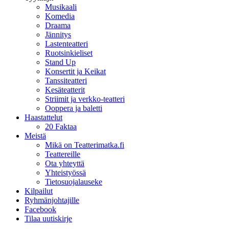
Musikaali
Komedia
Draama
Jännitys
Lastenteatteri
Ruotsinkieliset
Stand Up
Konsertit ja Keikat
Tanssiteatteri
Kesäteatterit
Striimit ja verkko-teatteri
Ooppera ja baletti
Haastattelut
20 Faktaa
Meistä
Mikä on Teatterimatka.fi
Teattereille
Ota yhteyttä
Yhteistyössä
Tietosuojalauseke
Kilpailut
Ryhmänjohtajille
Facebook
Tilaa uutiskirje