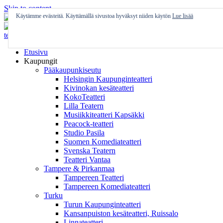
Skip to content
Käytämme evästeitä. Käyttämällä sivustoa hyväksyt niiden käytön
Lue lisää
Etusivu
Kaupungit
Pääkaupunkiseutu
Helsingin Kaupunginteatteri
Kivinokan kesäteatteri
KokoTeatteri
Lilla Teatern
Musiikkiteatteri Kapsäkki
Peacock-teatteri
Studio Pasila
Suomen Komediateatteri
Svenska Teatern
Teatteri Vantaa
Tampere & Pirkanmaa
Tampereen Teatteri
Tampereen Komediateatteri
Turku
Turun Kaupunginteatteri
Kansanpuiston kesäteatteri, Ruissalo
Linnateatteri