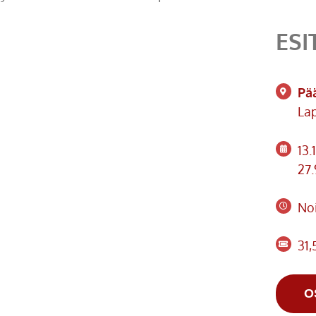
ESI
Pä
Lap
13.
27.
Noi
31,
O