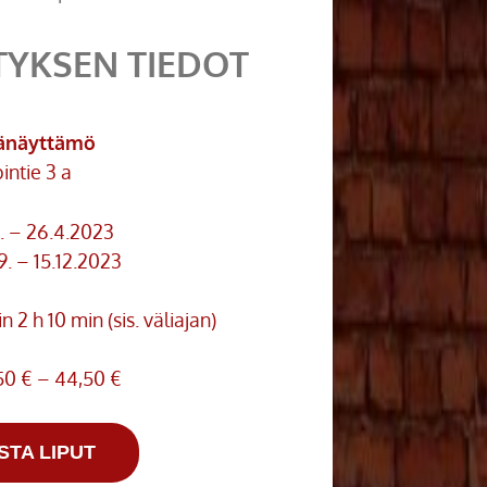
TYKSEN TIEDOT
änäyttämö
intie 3 a
1. – 26.4.2023
9. – 15.12.2023
n 2 h 10 min (sis. väliajan)
50 € – 44,50 €
STA LIPUT