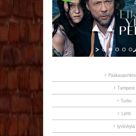
Pääkaupunkis
Tampere
Turku
Lahti
Jyväskylä