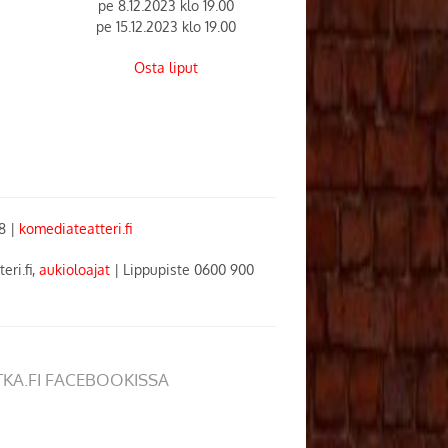
pe 8.12.2023 klo 19.00
pe 15.12.2023 klo 19.00
Osta liput
88
|
komediateatteri.fi
eri.fi,
aukioloajat
| Lippupiste 0600 900
TKA.FI FACEBOOKISSA