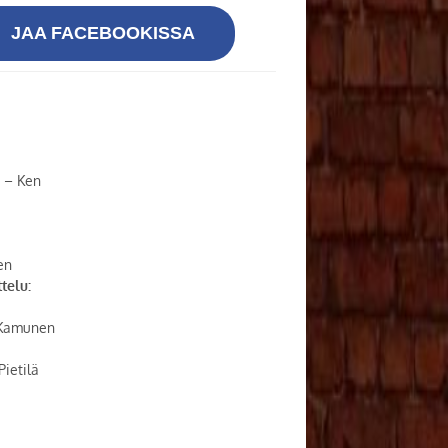
JAA FACEBOOKISSA
 – Ken
en
telu:
 Kamunen
ietilä