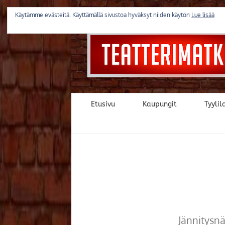
Skip
to
Käytämme evästeitä. Käyttämällä sivustoa hyväksyt niiden käytön
Lue lisää
content
Etusivu
Kaupungit
Tyylila
Jännitysn