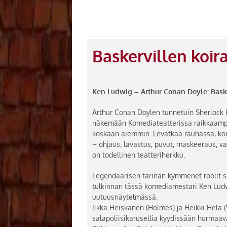
Baskervillen koir
Ken Ludwig – Arthur Conan Doyle: Baske
Arthur Conan Doylen tunnetuin Sherlock 
näkemään Komediateatterissa raikkaampa
koskaan aiemmin. Levätkää rauhassa, ko
– ohjaus, lavastus, puvut, maskeeraus, va
on todellinen teatteriherkku.
Legendaarisen tarinan kymmenet roolit 
tulkinnan tässä komediamestari Ken Lud
uutuusnäytelmässä.
Ilkka Heiskanen (Holmes) ja Heikki Hela 
salapoliisikarusellia kyydissään hurmaav