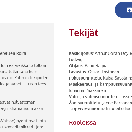
a
Tekijät
rvillen koira
Käsikirjoitus:
Arthur Conan Doyle
Ludwig
Holmes -seikkailu tullaan
Ohjaus:
Panu Raipia
na tulkintana kuin
Lavastus:
Oskari Löytönen
misario Palmun tekijöiden
Pukusuunnittelu:
Kaisa Savolain
lot ja äänet – uusin teos
Maskeeraus- ja kampaussuunnit
Johanna Paakkanen
Valo- ja videosuunnittelu:
Jussi
saavat hulvattoman
Äänisuunnittelu:
Janne Pärnänen
wigin dramatisoimassa
Tarpeistosuunnittelu:
Annikaisa P
(Watson) pyörittävät tätä
Rooleissa
at komedianikkarit Jere