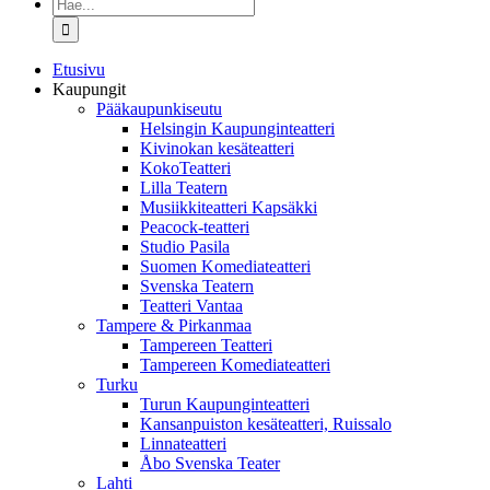
Etsi
...
Etusivu
Kaupungit
Pääkaupunkiseutu
Helsingin Kaupunginteatteri
Kivinokan kesäteatteri
KokoTeatteri
Lilla Teatern
Musiikkiteatteri Kapsäkki
Peacock-teatteri
Studio Pasila
Suomen Komediateatteri
Svenska Teatern
Teatteri Vantaa
Tampere & Pirkanmaa
Tampereen Teatteri
Tampereen Komediateatteri
Turku
Turun Kaupunginteatteri
Kansanpuiston kesäteatteri, Ruissalo
Linnateatteri
Åbo Svenska Teater
Lahti