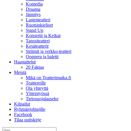
Komedia
Draama
Jännitys
Lastenteatteri
Ruotsinkieliset
Stand Up
Konsertit ja Keikat
Tanssiteatteri
Kesäteatterit
Striimit ja verkko-teatteri
Ooppera ja baletti
Haastattelut
20 Faktaa
Meistä
Mikä on Teatterimatka.fi
Teattereille
Ota yhteyttä
Yhteistyössä
Tietosuojalauseke
Kilpailut
Ryhmänjohtajille
Facebook
Tilaa uutiskirje
Etsi