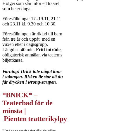
Holger som står inför ett trassel
som heter duga.
Föreställningar 17.-19.11, 21.11
och 23.11 kl. 9.30 och 10.30.
Föreställningen är riktad till barn
från tre år och uppåt, med en
vuxen eller i dagisgrupp.
Längd ca 40 min.
Fritt inträde
,
obligatorisk anmälan via teaterns
biljettkassa.
Varning! Drick inte något inne
i salongen. Risken är stor att du
får drycken i wrong-strupen.
*BNICK* –
Teaterbad för de
minsta |
Pienten teatterikylpy