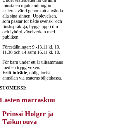
Under teaterbadet får de allra
minsta en mjuklandning in i
teaterns värld genom att använda
alla sina sinnen. Upplevelsen,
som passar för både svensk- och
finskspråkiga, byggs upp i öm
och lyhörd växelverkan med
publiken.
Föreställningar: 9.-13.11 kl. 10,
11.30 och 14 samt 16.11 kl. 10.
För barn under ett år tillsammans
med en trygg vuxen.
Fritt inträde
, obligatorisk
anmälan via teaterns biljettkassa.
SUOMEKSI:
Lasten marraskuu
Prinssi Holger ja
Taikarouva