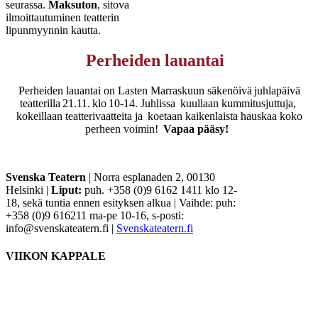
seurassa.
Maksuton
, sitova
ilmoittautuminen teatterin
lipunmyynnin kautta.
Perheiden lauantai
Perheiden lauantai on Lasten Marraskuun säkenöivä juhlapäivä
teatterilla 21.11. klo 10-14. Juhlissa kuullaan kummitusjuttuja,
kokeillaan teatterivaatteita ja koetaan kaikenlaista hauskaa koko
perheen voimin!
Vapaa pääsy!
Svenska Teatern
| Norra esplanaden 2, 00130
Helsinki |
Liput:
puh. +358 (0)9 6162 1411 klo 12-
18, sekä tuntia ennen esityksen alkua | Vaihde: puh:
+358 (0)9 616211 ma-pe 10-16, s-posti:
info@svenskateatern.fi |
Svenskateatern.fi
VIIKON KAPPALE