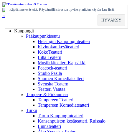
Skip
to
Käytämme evästeitä. Käyttämällä sivustoa hyväksyt niiden käytön
Lue lisää
content
Etusivu
Kaupungit
Pääkaupunkiseutu
Helsingin Kaupunginteatteri
Kivinokan kesäteatteri
KokoTeatteri
Lilla Teatern
Musiikkiteatteri Kapsäkki
Peacock-teatteri
Studio Pasila
Suomen Komediateatteri
Svenska Teatern
Teatteri Vantaa
Tampere & Pirkanmaa
Tampereen Teatteri
Tampereen Komediateatteri
Turku
Turun Kaupunginteatteri
Kansanpuiston kesäteatteri, Ruissalo
Linnateatteri
Åbo Svenska Teater