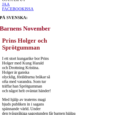
JAA
FACEBOOKISSA
PÅ SVENSKA:
Barnens November
Prins Holger och
Sprötgumman
I ett stort kungarike bor Prins
Holger med Kung Harald
och Drottning Kristina.
Holger är ganska
olycklig, föräldrarna bråkar så
ofta med varandra. Som tur
träffar han Sprötgumman
och något helt oväntat händer!
Med hjälp av teaterns magi
bjuds publiken in i sagans
spännande värld. Under
den tvåspråkiga sagostunden får barnen hjälpa