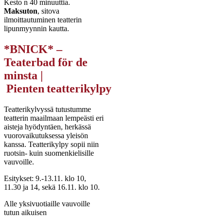
Kesto n 40 minuuttia.
Maksuton
, sitova
ilmoittautuminen teatterin
lipunmyynnin kautta.
*BNICK* –
Teaterbad för de
minsta |
Pienten teatterikylpy
Teatterikylvyssä tutustumme
teatterin maailmaan lempeästi eri
aisteja hyödyntäen, herkässä
vuorovaikutuksessa yleisön
kanssa. Teatterikylpy sopii niin
ruotsin- kuin suomenkielisille
vauvoille.
Esitykset: 9.-13.11. klo 10,
11.30 ja 14, sekä 16.11. klo 10.
Alle yksivuotiaille vauvoille
tutun aikuisen