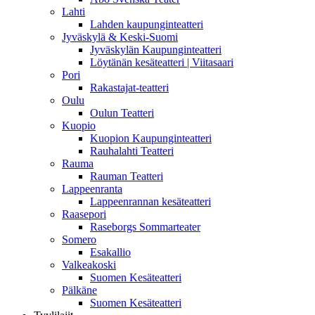
Lahti
Lahden kaupunginteatteri
Jyväskylä & Keski-Suomi
Jyväskylän Kaupunginteatteri
Löytänän kesäteatteri | Viitasaari
Pori
Rakastajat-teatteri
Oulu
Oulun Teatteri
Kuopio
Kuopion Kaupunginteatteri
Rauhalahti Teatteri
Rauma
Rauman Teatteri
Lappeenranta
Lappeenrannan kesäteatteri
Raasepori
Raseborgs Sommarteater
Somero
Esakallio
Valkeakoski
Suomen Kesäteatteri
Pälkäne
Suomen Kesäteatteri