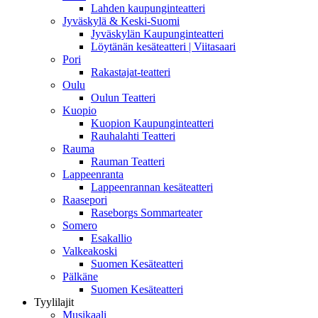
Lahden kaupunginteatteri
Jyväskylä & Keski-Suomi
Jyväskylän Kaupunginteatteri
Löytänän kesäteatteri | Viitasaari
Pori
Rakastajat-teatteri
Oulu
Oulun Teatteri
Kuopio
Kuopion Kaupunginteatteri
Rauhalahti Teatteri
Rauma
Rauman Teatteri
Lappeenranta
Lappeenrannan kesäteatteri
Raasepori
Raseborgs Sommarteater
Somero
Esakallio
Valkeakoski
Suomen Kesäteatteri
Pälkäne
Suomen Kesäteatteri
Tyylilajit
Musikaali