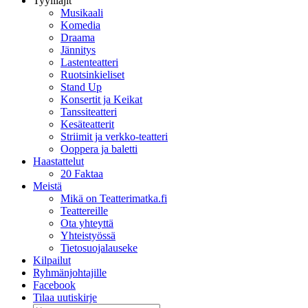
Tyylilajit
Musikaali
Komedia
Draama
Jännitys
Lastenteatteri
Ruotsinkieliset
Stand Up
Konsertit ja Keikat
Tanssiteatteri
Kesäteatterit
Striimit ja verkko-teatteri
Ooppera ja baletti
Haastattelut
20 Faktaa
Meistä
Mikä on Teatterimatka.fi
Teattereille
Ota yhteyttä
Yhteistyössä
Tietosuojalauseke
Kilpailut
Ryhmänjohtajille
Facebook
Tilaa uutiskirje