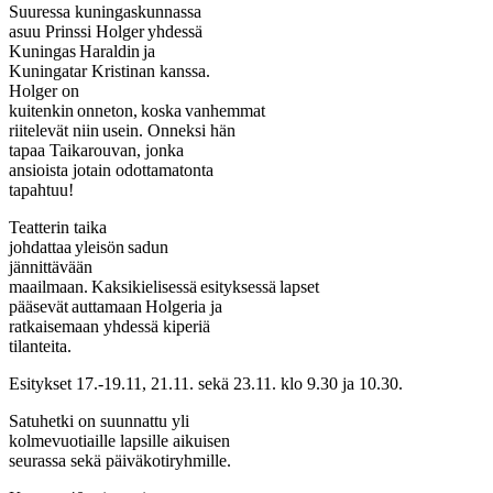
Suuressa kuningaskunnassa
asuu Prinssi Holger yhdessä
Kuningas Haraldin ja
Kuningatar Kristinan kanssa.
Holger on
kuitenkin onneton, koska vanhemmat
riitelevät niin usein. Onneksi hän
tapaa Taikarouvan, jonka
ansioista jotain odottamatonta
tapahtuu!
Teatterin taika
johdattaa yleisön sadun
jännittävään
maailmaan. Kaksikielisessä esityksessä lapset
pääsevät auttamaan Holgeria ja
ratkaisemaan yhdessä kiperiä
tilanteita.
Esitykset 17.-19.11, 21.11. sekä 23.11. klo 9.30 ja 10.30.
Satuhetki on suunnattu yli
kolmevuotiaille lapsille aikuisen
seurassa sekä päiväkotiryhmille.