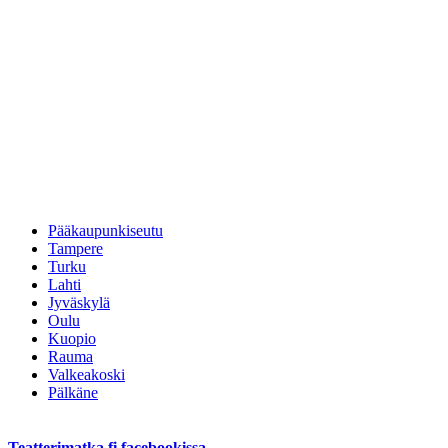
Pääkaupunkiseutu
Tampere
Turku
Lahti
Jyväskylä
Oulu
Kuopio
Rauma
Valkeakoski
Pälkäne
Teatterimatka.fi facebookissa