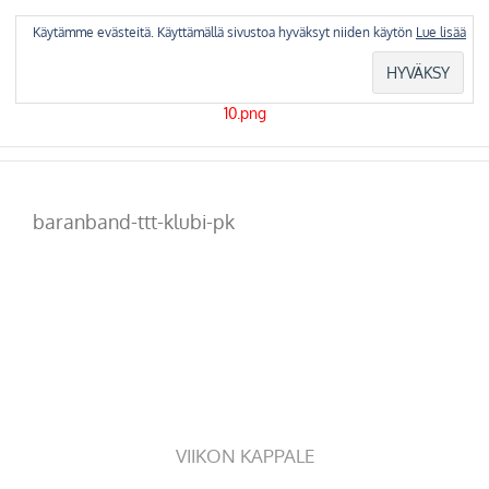
Skip
to
Käytämme evästeitä. Käyttämällä sivustoa hyväksyt niiden käytön
Lue lisää
content
baranband-ttt-klubi-pk
VIIKON KAPPALE