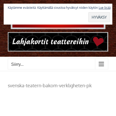
Skip
to
Käytämme evästeitä. Käyttämällä sivustoa hyväksyt niiden käytön
Lue lisää
content
Siirry...
svenska-teatern-bakom-verkligheten-pk