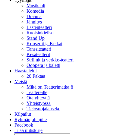
Tyylilajit
Musikaali
Komedia
Draama
Jännitys
Lastenteatteri
Ruotsinkieliset
Stand Up
Konsertit ja Keikat
Tanssiteatteri
Kesäteatterit
Striimit ja verkko-teatteri
Ooppera ja baletti
Haastattelut
20 Faktaa
Meistä
Mikä on Teatterimatka.fi
Teattereille
Ota yhteyttä
Yhteistyössä
Tietosuojalauseke
Kilpailut
Ryhmänjohtajille
Facebook
Tilaa uutiskirje