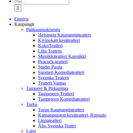
Etsi
...
Etusivu
Kaupungit
Pääkaupunkiseutu
Helsingin Kaupunginteatteri
Kivinokan kesäteatteri
KokoTeatteri
Lilla Teatern
Musiikkiteatteri Kapsäkki
Peacock-teatteri
Studio Pasila
Suomen Komediateatteri
Svenska Teatern
Teatteri Vantaa
Tampere & Pirkanmaa
Tampereen Teatteri
Tampereen Komediateatteri
Turku
Turun Kaupunginteatteri
Kansanpuiston kesäteatteri, Ruissalo
Linnateatteri
Åbo Svenska Teater
Lahti