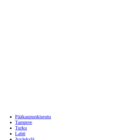
Pääkaupunkiseutu
Tampere
Turku
Lahti
Jyväskylä