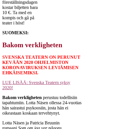
föreställningsdagen
kostar biljetten bara
10 €. Ta med en
kompis och gå på
teater i höst!
SUOMEKSI:
Bakom verkligheten
SVENSKA TEATERN ON PERUNUT
KEVÄÄN 2020 OHJELMISTON
KORONAVIRUKSEN LEVIÄMISEN
EHKÄISEMIKSI.
LUE LISÄÄ: Svenska Teatern syksy
2020!
Bakom verkligheten
perustuu todellisiin
tapahtumiin. Lotta Näsen ollessa 24-vuotias
hän sairastui psykoosiin, josta hän ei
oikeastaan koskaan tervehtynyt.
Lotta Näsen ja Patricia Bruunin
romaani
Som om jag var någons