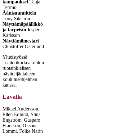
kampaukset
Tanja
Terimo
Äänisuunnittelu
Tony Sikström
Näyttämöpäällikkö
ja tarpeisto
Jesper
Karlsson
Näyttämömestari
Christoffer Österlund
Yhteistyössä
Teatterikorkeakoulun
ruotsinkielisen
näyttelijäntaiteen
koulutusohjelman
kanssa.
Lavalla
Mikael Andersson,
Ellen Edlund, Stina
Engström, Gaspare
Fransson, Oksana
Lommi, Folke Narin