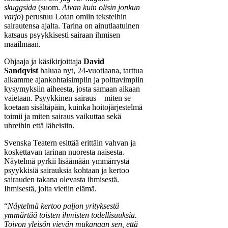
skuggsida
(suom.
Aivan kuin olisin jonkun
varjo
) perustuu Lotan omiin teksteihin
sairautensa ajalta. Tarina on ainutlaatuinen
katsaus psyykkisesti sairaan ihmisen
maailmaan.
Ohjaaja ja käsikirjoittaja
David
Sandqvist
haluaa nyt, 24-vuotiaana, tarttua
aikamme ajankohtaisimpiin ja polttavimpiin
kysymyksiin aiheesta, josta samaan aikaan
vaietaan. Psyykkinen sairaus – miten se
koetaan sisältäpäin, kuinka hoitojärjestelmä
toimii ja miten sairaus vaikuttaa sekä
uhreihin että läheisiin.
Svenska Teatern esittää erittäin vahvan ja
koskettavan tarinan nuoresta naisesta.
Näytelmä pyrkii lisäämään ymmärrystä
psyykkisiä sairauksia kohtaan ja kertoo
sairauden takana olevasta ihmisestä.
Ihmisestä, jolta vietiin elämä.
“
Näytelmä kertoo paljon yrityksestä
ymmärtää toisten ihmisten todellisuuksia.
Toivon yleisön vievän mukanaan sen, että