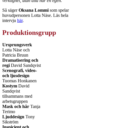
verklighet, utan alla har en egen.”
Så säger
Oksana Lommi
som spelar
huvudpersonen Lotta Näse. Läs hela
intervju
här
.
Produktionsgrupp
Ursprungsverk
Lotta Näse och
Patricia Bruun
Dramatisering och
regi
David Sandqvist
Scenografi, video-
och ljusdesign
Tuomas Honkanen
Kostym
David
Sandqvist
tillsammans med
arbetsgruppen
Mask och hår
Tanja
Terimo
Ljuddesign
Tony
Sikström
Inspicient och