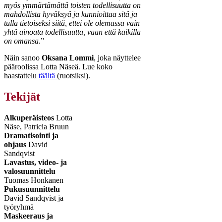
myös ymmärtämättä toisten todellisuutta on
mahdollista hyväksyä ja kunnioittaa sitä ja
tulla tietoiseksi siitä, ettei ole olemassa vain
yhtä ainoata todellisuutta, vaan että kaikilla
on omansa
.”
Näin sanoo
Oksana Lommi
, joka näyttelee
pääroolissa Lotta Näseä. Lue koko
haastattelu
täältä
(ruotsiksi).
Tekijät
Alkuperäisteos
Lotta
Näse, Patricia Bruun
Dramatisointi ja
ohjaus
David
Sandqvist
Lavastus, video- ja
valosuunnittelu
Tuomas Honkanen
Pukusuunnittelu
David Sandqvist ja
työryhmä
Maskeeraus ja