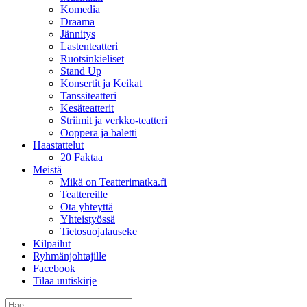
Komedia
Draama
Jännitys
Lastenteatteri
Ruotsinkieliset
Stand Up
Konsertit ja Keikat
Tanssiteatteri
Kesäteatterit
Striimit ja verkko-teatteri
Ooppera ja baletti
Haastattelut
20 Faktaa
Meistä
Mikä on Teatterimatka.fi
Teattereille
Ota yhteyttä
Yhteistyössä
Tietosuojalauseke
Kilpailut
Ryhmänjohtajille
Facebook
Tilaa uutiskirje
Etsi