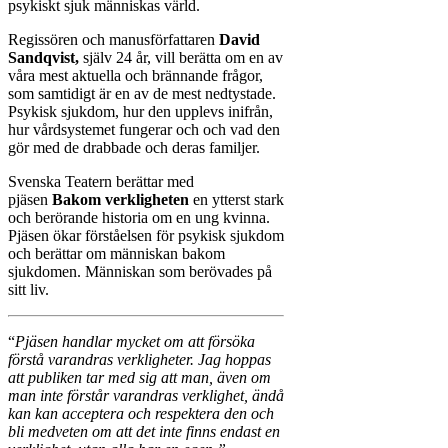
psykiskt sjuk människas värld.
Regissören och manusförfattaren
David
Sandqvist,
själv 24 år, vill berätta om en av
våra mest aktuella och brännande frågor,
som samtidigt är en av de mest nedtystade.
Psykisk sjukdom, hur den upplevs inifrån,
hur vårdsystemet fungerar och och vad den
gör med de drabbade och deras familjer.
Svenska Teatern berättar med
pjäsen
Bakom verkligheten
en ytterst stark
och berörande historia om en ung kvinna.
Pjäsen ökar förståelsen för psykisk sjukdom
och berättar om människan bakom
sjukdomen. Människan som berövades på
sitt liv.
“
Pjäsen handlar mycket om att försöka
förstå varandras verkligheter. Jag hoppas
att publiken tar med sig att man, även om
man inte förstår varandras verklighet, ändå
kan kan acceptera och respektera den och
bli medveten om att det inte finns endast en