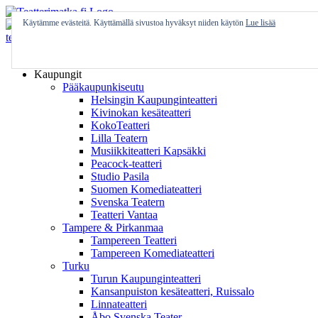
Skip
to
Käytämme evästeitä. Käyttämällä sivustoa hyväksyt niiden käytön
Lue lisää
content
Etusivu
Kaupungit
Pääkaupunkiseutu
Helsingin Kaupunginteatteri
Kivinokan kesäteatteri
KokoTeatteri
Lilla Teatern
Musiikkiteatteri Kapsäkki
Peacock-teatteri
Studio Pasila
Suomen Komediateatteri
Svenska Teatern
Teatteri Vantaa
Tampere & Pirkanmaa
Tampereen Teatteri
Tampereen Komediateatteri
Turku
Turun Kaupunginteatteri
Kansanpuiston kesäteatteri, Ruissalo
Linnateatteri
Åbo Svenska Teater