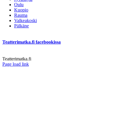
Oulu
Kuopio
Rauma
Valkeakoski
Pälkäne
Teatterimatka.fi facebookissa
Teatterimatka.fi
Facebook
Page load link
Go
to
Top