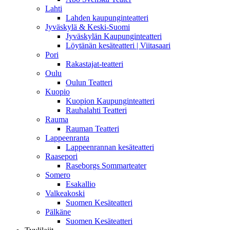
Lahti
Lahden kaupunginteatteri
Jyväskylä & Keski-Suomi
Jyväskylän Kaupunginteatteri
Löytänän kesäteatteri | Viitasaari
Pori
Rakastajat-teatteri
Oulu
Oulun Teatteri
Kuopio
Kuopion Kaupunginteatteri
Rauhalahti Teatteri
Rauma
Rauman Teatteri
Lappeenranta
Lappeenrannan kesäteatteri
Raasepori
Raseborgs Sommarteater
Somero
Esakallio
Valkeakoski
Suomen Kesäteatteri
Pälkäne
Suomen Kesäteatteri