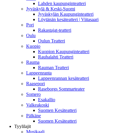
Lahden kaupunginteatteri
Jyväskylä & Keski-Suomi
Jyväskylän Kaupunginteatteri
Löytänän kesäteatteri | Viitasaari
Pori
Rakastajat-teatteri
Oulu
Oulun Teatteri
Kuopio
Kuopion Kaupunginteatteri
Rauhalahti Teatteri
Rauma
Rauman Teatteri
Lappeenranta
Lappeenrannan kesäteatteri
Raasepori
Raseborgs Sommarteater
Somero
Esakallio
Valkeakoski
Suomen Kesäteatteri
Pälkäne
Suomen Kesäteatteri
Tyylilajit
Musikaali