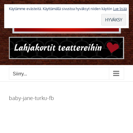
Skip
to
Käytämme evästeitä. Käyttämällä sivustoa hyväksyt niiden käytön
Lue lisää
content
Siirry...
baby-jane-turku-fb