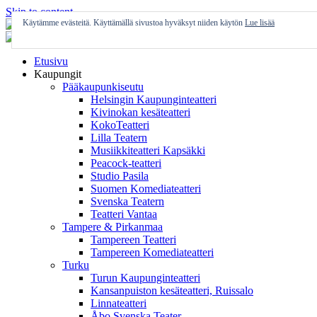
Skip to content
Käytämme evästeitä. Käyttämällä sivustoa hyväksyt niiden käytön
Lue lisää
Etusivu
Kaupungit
Pääkaupunkiseutu
Helsingin Kaupunginteatteri
Kivinokan kesäteatteri
KokoTeatteri
Lilla Teatern
Musiikkiteatteri Kapsäkki
Peacock-teatteri
Studio Pasila
Suomen Komediateatteri
Svenska Teatern
Teatteri Vantaa
Tampere & Pirkanmaa
Tampereen Teatteri
Tampereen Komediateatteri
Turku
Turun Kaupunginteatteri
Kansanpuiston kesäteatteri, Ruissalo
Linnateatteri
Åbo Svenska Teater