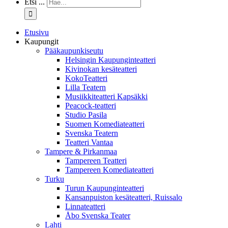
Etsi ...
Etusivu
Kaupungit
Pääkaupunkiseutu
Helsingin Kaupunginteatteri
Kivinokan kesäteatteri
KokoTeatteri
Lilla Teatern
Musiikkiteatteri Kapsäkki
Peacock-teatteri
Studio Pasila
Suomen Komediateatteri
Svenska Teatern
Teatteri Vantaa
Tampere & Pirkanmaa
Tampereen Teatteri
Tampereen Komediateatteri
Turku
Turun Kaupunginteatteri
Kansanpuiston kesäteatteri, Ruissalo
Linnateatteri
Åbo Svenska Teater
Lahti