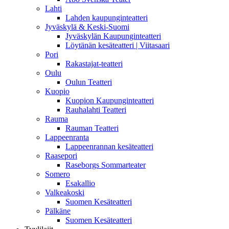
Lahti
Lahden kaupunginteatteri
Jyväskylä & Keski-Suomi
Jyväskylän Kaupunginteatteri
Löytänän kesäteatteri | Viitasaari
Pori
Rakastajat-teatteri
Oulu
Oulun Teatteri
Kuopio
Kuopion Kaupunginteatteri
Rauhalahti Teatteri
Rauma
Rauman Teatteri
Lappeenranta
Lappeenrannan kesäteatteri
Raasepori
Raseborgs Sommarteater
Somero
Esakallio
Valkeakoski
Suomen Kesäteatteri
Pälkäne
Suomen Kesäteatteri