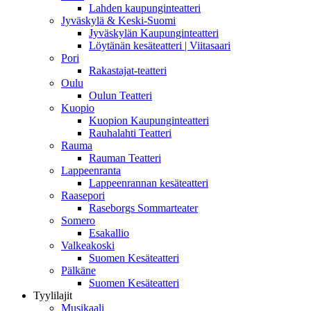
Lahden kaupunginteatteri
Jyväskylä & Keski-Suomi
Jyväskylän Kaupunginteatteri
Löytänän kesäteatteri | Viitasaari
Pori
Rakastajat-teatteri
Oulu
Oulun Teatteri
Kuopio
Kuopion Kaupunginteatteri
Rauhalahti Teatteri
Rauma
Rauman Teatteri
Lappeenranta
Lappeenrannan kesäteatteri
Raasepori
Raseborgs Sommarteater
Somero
Esakallio
Valkeakoski
Suomen Kesäteatteri
Pälkäne
Suomen Kesäteatteri
Tyylilajit
Musikaali