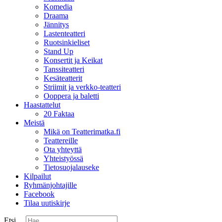
Komedia
Draama
Jännitys
Lastenteatteri
Ruotsinkieliset
Stand Up
Konsertit ja Keikat
Tanssiteatteri
Kesäteatterit
Striimit ja verkko-teatteri
Ooppera ja baletti
Haastattelut
20 Faktaa
Meistä
Mikä on Teatterimatka.fi
Teattereille
Ota yhteyttä
Yhteistyössä
Tietosuojalauseke
Kilpailut
Ryhmänjohtajille
Facebook
Tilaa uutiskirje
Etsi ...