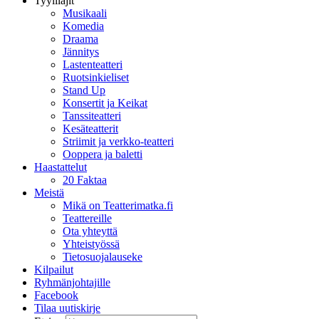
Tyylilajit
Musikaali
Komedia
Draama
Jännitys
Lastenteatteri
Ruotsinkieliset
Stand Up
Konsertit ja Keikat
Tanssiteatteri
Kesäteatterit
Striimit ja verkko-teatteri
Ooppera ja baletti
Haastattelut
20 Faktaa
Meistä
Mikä on Teatterimatka.fi
Teattereille
Ota yhteyttä
Yhteistyössä
Tietosuojalauseke
Kilpailut
Ryhmänjohtajille
Facebook
Tilaa uutiskirje