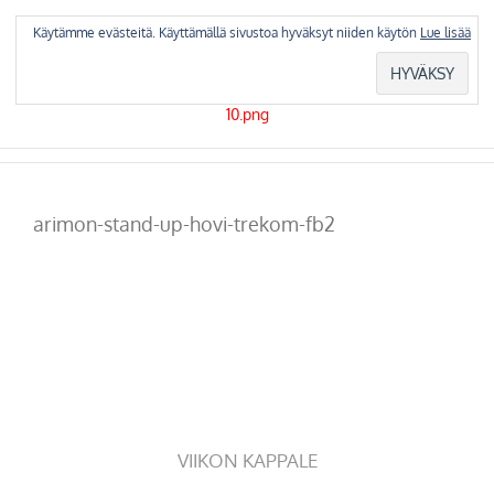
Skip
to
Käytämme evästeitä. Käyttämällä sivustoa hyväksyt niiden käytön
Lue lisää
content
arimon-stand-up-hovi-trekom-fb2
VIIKON KAPPALE