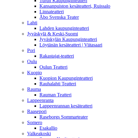
Turun Kaupunginteatteri
Kansanpuiston kesäteatteri, Ruissalo
Linnateatteri
Åbo Svenska Teater
Lahti
Lahden kaupunginteatteri
Jyväskylä & Keski-Suomi
Jyväskylän Kaupunginteatteri
Löytänän kesäteatteri | Viitasaari
Pori
Rakastajat-teatteri
Oulu
Oulun Teatteri
Kuopio
Kuopion Kaupunginteatteri
Rauhalahti Teatteri
Rauma
Rauman Teatteri
Lappeenranta
Lappeenrannan kesäteatteri
Raasepori
Raseborgs Sommarteater
Somero
Esakallio
Valkeakoski