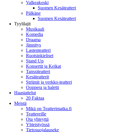
Valkeakoski
Suomen Kesäteatteri
Pälkäne
Suomen Kesäteatteri
Tyylilajit
Musikaali
Komedia
Draama
Jännitys
Lastenteatteri
Ruotsinkieliset
Stand Up
Konsertit ja Keikat
Tanssiteatteri
Kesäteatterit
Striimit ja verkko-teatteri
Ooppera ja baletti
Haastattelut
20 Faktaa
Meistä
Mikä on Teatterimatka.fi
Teattereille
Ota yhteyttä
Yhteistyössä
Tietosuojalauseke