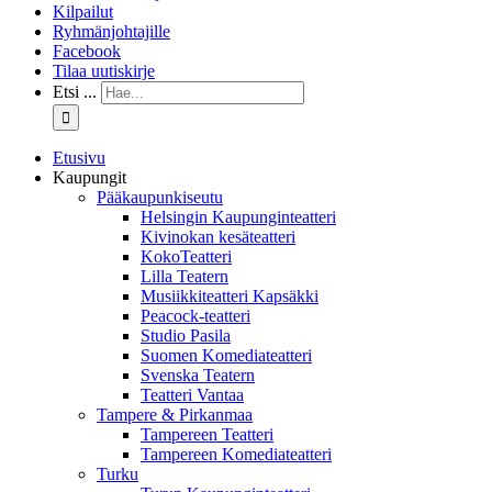
Kilpailut
Ryhmänjohtajille
Facebook
Tilaa uutiskirje
Etsi ...
Etusivu
Kaupungit
Pääkaupunkiseutu
Helsingin Kaupunginteatteri
Kivinokan kesäteatteri
KokoTeatteri
Lilla Teatern
Musiikkiteatteri Kapsäkki
Peacock-teatteri
Studio Pasila
Suomen Komediateatteri
Svenska Teatern
Teatteri Vantaa
Tampere & Pirkanmaa
Tampereen Teatteri
Tampereen Komediateatteri
Turku