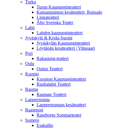
Turku
Turun Kaupunginteatteri
Kansanpuiston kesäteatteri, Ruissalo
Linnateatteri
Åbo Svenska Teater
Lahti
Lahden kaupunginteatteri
Jyväskylä & Keski-Suomi
Jyväskylän Kaupunginteatteri
Löytänän kesäteatteri | Viitasaari
Pori
Rakastajat-teatteri
Oulu
Oulun Teatteri
Kuopio
Kuopion Kaupunginteatteri
Rauhalahti Teatteri
Rauma
Rauman Teatteri
Lappeenranta
Lappeenrannan kesäteatteri
Raasepori
Raseborgs Sommarteater
Somero
Esakallio