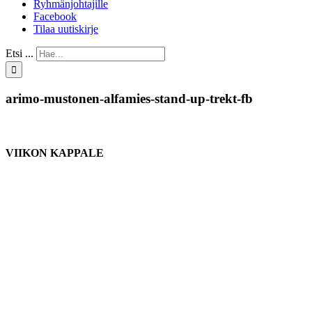
Ryhmänjohtajille
Facebook
Tilaa uutiskirje
Etsi ...
arimo-mustonen-alfamies-stand-up-trekt-fb
VIIKON KAPPALE