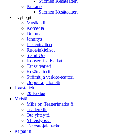
Suomen Kesäteatteri
Pälkäne
Suomen Kesäteatteri
Tyylilajit
Musikaali
Komedia
Draama
Jännitys
Lastenteatteri
Ruotsinkieliset
Stand Up
Konsertit ja Keikat
Tanssiteatteri
Kesäteatterit
Striimit ja verkko-teatteri
Ooppera ja baletti
Haastattelut
20 Faktaa
Meistä
Mikä on Teatterimatka.fi
Teattereille
Ota yhteyttä
Yhteistyössä
Tietosuojalauseke
Kilpailut