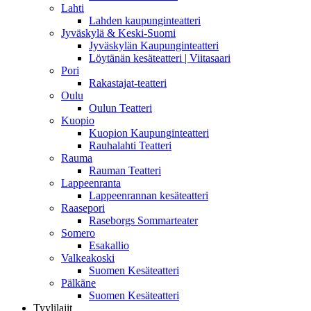
Lahti
Lahden kaupunginteatteri
Jyväskylä & Keski-Suomi
Jyväskylän Kaupunginteatteri
Löytänän kesäteatteri | Viitasaari
Pori
Rakastajat-teatteri
Oulu
Oulun Teatteri
Kuopio
Kuopion Kaupunginteatteri
Rauhalahti Teatteri
Rauma
Rauman Teatteri
Lappeenranta
Lappeenrannan kesäteatteri
Raasepori
Raseborgs Sommarteater
Somero
Esakallio
Valkeakoski
Suomen Kesäteatteri
Pälkäne
Suomen Kesäteatteri
Tyylilajit