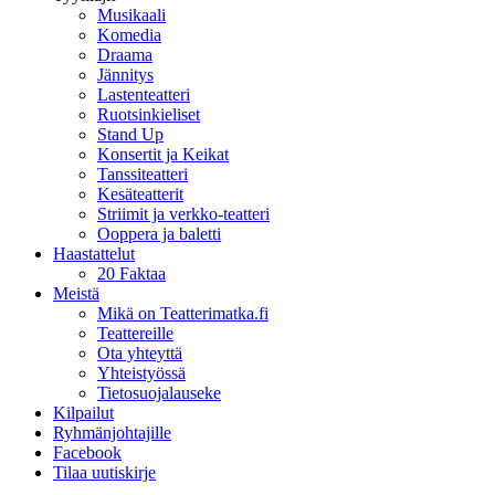
Musikaali
Komedia
Draama
Jännitys
Lastenteatteri
Ruotsinkieliset
Stand Up
Konsertit ja Keikat
Tanssiteatteri
Kesäteatterit
Striimit ja verkko-teatteri
Ooppera ja baletti
Haastattelut
20 Faktaa
Meistä
Mikä on Teatterimatka.fi
Teattereille
Ota yhteyttä
Yhteistyössä
Tietosuojalauseke
Kilpailut
Ryhmänjohtajille
Facebook
Tilaa uutiskirje