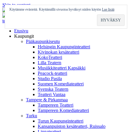
Skip to content
Käytämme evästeitä. Käyttämällä sivustoa hyväksyt niiden käytön
Lue lisää
Etusivu
Kaupungit
Pääkaupunkiseutu
Helsingin Kaupunginteatteri
Kivinokan kesäteatteri
KokoTeatteri
Lilla Teatern
Musiikkiteatteri Kapsäkki
Peacock-teatteri
Studio Pasila
Suomen Komediateatteri
Svenska Teatern
Teatteri Vantaa
Tampere & Pirkanmaa
Tampereen Teatteri
Tampereen Komediateatteri
Turku
Turun Kaupunginteatteri
Kansanpuiston kesäteatteri, Ruissalo
Linnateatteri