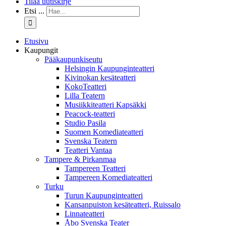
Tilaa uutiskirje
Etsi ...
Etusivu
Kaupungit
Pääkaupunkiseutu
Helsingin Kaupunginteatteri
Kivinokan kesäteatteri
KokoTeatteri
Lilla Teatern
Musiikkiteatteri Kapsäkki
Peacock-teatteri
Studio Pasila
Suomen Komediateatteri
Svenska Teatern
Teatteri Vantaa
Tampere & Pirkanmaa
Tampereen Teatteri
Tampereen Komediateatteri
Turku
Turun Kaupunginteatteri
Kansanpuiston kesäteatteri, Ruissalo
Linnateatteri
Åbo Svenska Teater