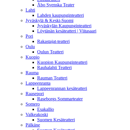
Åbo Svenska Teater
Lahti
Lahden kaupunginteatteri
Jyväskylä & Keski-Suomi
Jyväskylän Kaupunginteatteri
Löytänän kesäteatteri | Viitasaari
Pori
Rakastajat-teatteri
Oulu
Oulun Teatteri
Kuopio
Kuopion Kaupunginteatteri
Rauhalahti Teatteri
Rauma
Rauman Teatteri
Lappeenranta
Lappeenrannan kesäteatteri
Raasepori
Raseborgs Sommarteater
Somero
Esakallio
Valkeakoski
Suomen Kesäteatteri
Pälkäne