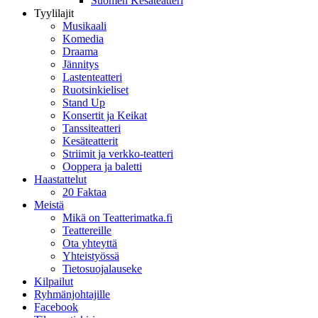
Suomen Kesäteatteri
Tyylilajit
Musikaali
Komedia
Draama
Jännitys
Lastenteatteri
Ruotsinkieliset
Stand Up
Konsertit ja Keikat
Tanssiteatteri
Kesäteatterit
Striimit ja verkko-teatteri
Ooppera ja baletti
Haastattelut
20 Faktaa
Meistä
Mikä on Teatterimatka.fi
Teattereille
Ota yhteyttä
Yhteistyössä
Tietosuojalauseke
Kilpailut
Ryhmänjohtajille
Facebook