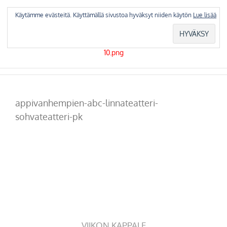
Skip
to
Käytämme evästeitä. Käyttämällä sivustoa hyväksyt niiden käytön
Lue lisää
content
appivanhempien-abc-linnateatteri-
sohvateatteri-pk
VIIKON KAPPALE