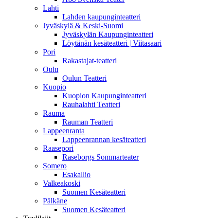
Lahti
Lahden kaupunginteatteri
Jyväskylä & Keski-Suomi
Jyväskylän Kaupunginteatteri
Löytänän kesäteatteri | Viitasaari
Pori
Rakastajat-teatteri
Oulu
Oulun Teatteri
Kuopio
Kuopion Kaupunginteatteri
Rauhalahti Teatteri
Rauma
Rauman Teatteri
Lappeenranta
Lappeenrannan kesäteatteri
Raasepori
Raseborgs Sommarteater
Somero
Esakallio
Valkeakoski
Suomen Kesäteatteri
Pälkäne
Suomen Kesäteatteri