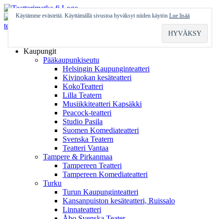
Skip
to
Käytämme evästeitä. Käyttämällä sivustoa hyväksyt niiden käytön
Lue lisää
content
Etusivu
Kaupungit
Pääkaupunkiseutu
Helsingin Kaupunginteatteri
Kivinokan kesäteatteri
KokoTeatteri
Lilla Teatern
Musiikkiteatteri Kapsäkki
Peacock-teatteri
Studio Pasila
Suomen Komediateatteri
Svenska Teatern
Teatteri Vantaa
Tampere & Pirkanmaa
Tampereen Teatteri
Tampereen Komediateatteri
Turku
Turun Kaupunginteatteri
Kansanpuiston kesäteatteri, Ruissalo
Linnateatteri
Åbo Svenska Teater