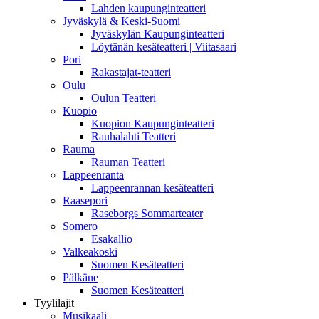
Lahden kaupunginteatteri
Jyväskylä & Keski-Suomi
Jyväskylän Kaupunginteatteri
Löytänän kesäteatteri | Viitasaari
Pori
Rakastajat-teatteri
Oulu
Oulun Teatteri
Kuopio
Kuopion Kaupunginteatteri
Rauhalahti Teatteri
Rauma
Rauman Teatteri
Lappeenranta
Lappeenrannan kesäteatteri
Raasepori
Raseborgs Sommarteater
Somero
Esakallio
Valkeakoski
Suomen Kesäteatteri
Pälkäne
Suomen Kesäteatteri
Tyylilajit
Musikaali