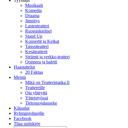
Tyylilajit
Musikaali
Komedia
Draama
Jännitys
Lastenteatteri
Ruotsinkieliset
Stand Up
Konsertit ja Keikat
Tanssiteatteri
Kesäteatterit
Striimit ja verkko-teatteri
Ooppera ja baletti
Haastattelut
20 Faktaa
Meistä
Mikä on Teatterimatka.fi
Teattereille
Ota yhteyttä
Yhteistyössä
Tietosuojalauseke
Kilpailut
Ryhmänjohtajille
Facebook
Tilaa uutiskirje