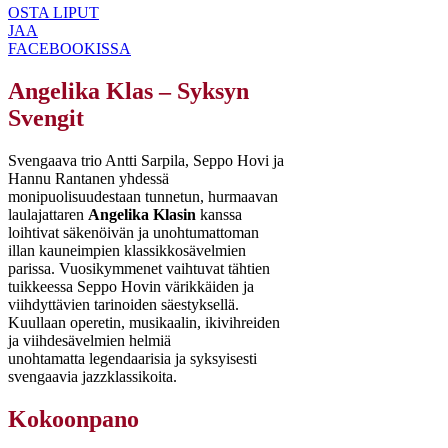
OSTA LIPUT
JAA
FACEBOOKISSA
Angelika Klas – Syksyn
Svengit
Svengaava trio Antti Sarpila, Seppo Hovi ja
Hannu Rantanen yhdessä
monipuolisuudestaan tunnetun, hurmaavan
laulajattaren
Angelika Klasin
kanssa
loihtivat säkenöivän ja unohtumattoman
illan kauneimpien klassikkosävelmien
parissa. Vuosikymmenet vaihtuvat tähtien
tuikkeessa Seppo Hovin värikkäiden ja
viihdyttävien tarinoiden säestyksellä.
Kuullaan operetin, musikaalin, ikivihreiden
ja viihdesävelmien helmiä
unohtamatta legendaarisia ja syksyisesti
svengaavia jazzklassikoita.
Kokoonpano