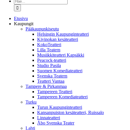
Etsi
...
Etusivu
Kaupungit
Pääkaupunkiseutu
Helsingin Kaupunginteatteri
Kivinokan kesäteatteri
KokoTeatteri
Lilla Teatern
Musiikkiteatteri Kapsäkki
Peacock-teatteri
Studio Pasila
Suomen Komediateatteri
Svenska Teatern
Teatteri Vantaa
Tampere & Pirkanmaa
Tampereen Teatteri
Tampereen Komediateatteri
Turku
Turun Kaupunginteatteri
Kansanpuiston kesäteatteri, Ruissalo
Linnateatteri
Åbo Svenska Teater
Lahti