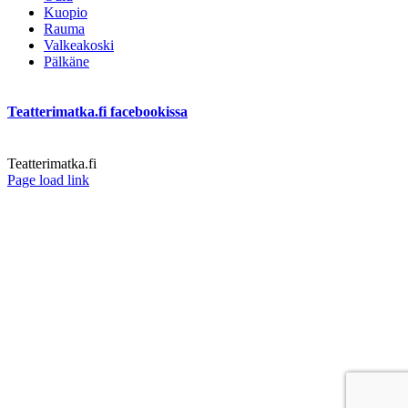
Kuopio
Rauma
Valkeakoski
Pälkäne
Teatterimatka.fi facebookissa
Teatterimatka.fi
Facebook
Page load link
Go
to
Top