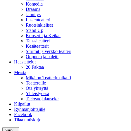
Komedia
Draama
Jännitys
Lastenteatteri
Ruotsinkieliset
Stand Up
Konsertit ja Keikat
Tanssiteatteri
Kesäteatterit
Striimit ja verkko-teatteri
Ooppera ja baletti
Haastattelut
20 Faktaa
Meistä
Mikä on Teatterimatka.fi
Teattereille
Ota yhteyttä
Yhteistyössä
Tietosuojalauseke
Kilpailut
Ryhmänjohtajille
Facebook
Tilaa uutiskirje
Siirry...