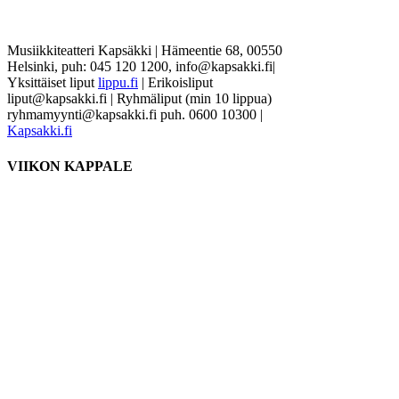
Musiikkiteatteri Kapsäkki
|
Hämeentie 68, 00550
Helsinki, puh: 045 120 1200, info@kapsakki.fi
|
Yksittäiset liput
lippu.fi
| Erikoisliput
liput@kapsakki.fi | Ryhmäliput (min 10 lippua)
ryhmamyynti@kapsakki.fi puh. 0600 10300
|
Kapsakki.fi
VIIKON KAPPALE