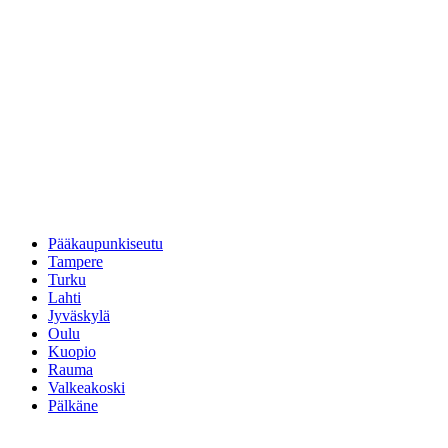
Pääkaupunkiseutu
Tampere
Turku
Lahti
Jyväskylä
Oulu
Kuopio
Rauma
Valkeakoski
Pälkäne