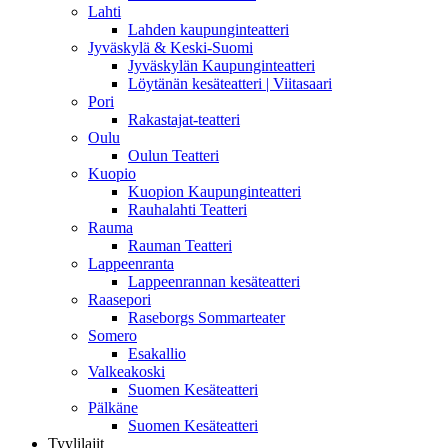
Lahti
Lahden kaupunginteatteri
Jyväskylä & Keski-Suomi
Jyväskylän Kaupunginteatteri
Löytänän kesäteatteri | Viitasaari
Pori
Rakastajat-teatteri
Oulu
Oulun Teatteri
Kuopio
Kuopion Kaupunginteatteri
Rauhalahti Teatteri
Rauma
Rauman Teatteri
Lappeenranta
Lappeenrannan kesäteatteri
Raasepori
Raseborgs Sommarteater
Somero
Esakallio
Valkeakoski
Suomen Kesäteatteri
Pälkäne
Suomen Kesäteatteri
Tyylilajit