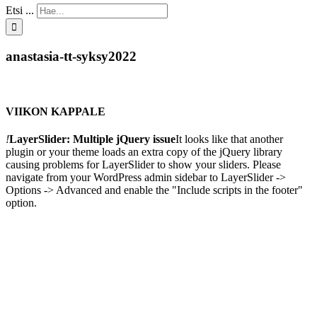
Etsi ...
anastasia-tt-syksy2022
VIIKON KAPPALE
!
LayerSlider: Multiple jQuery issue
It looks like that another
plugin or your theme loads an extra copy of the jQuery library
causing problems for LayerSlider to show your sliders. Please
navigate from your WordPress admin sidebar to LayerSlider ->
Options -> Advanced and enable the "Include scripts in the footer"
option.