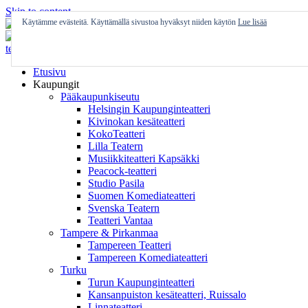
Skip to content
Käytämme evästeitä. Käyttämällä sivustoa hyväksyt niiden käytön
Lue lisää
Etusivu
Kaupungit
Pääkaupunkiseutu
Helsingin Kaupunginteatteri
Kivinokan kesäteatteri
KokoTeatteri
Lilla Teatern
Musiikkiteatteri Kapsäkki
Peacock-teatteri
Studio Pasila
Suomen Komediateatteri
Svenska Teatern
Teatteri Vantaa
Tampere & Pirkanmaa
Tampereen Teatteri
Tampereen Komediateatteri
Turku
Turun Kaupunginteatteri
Kansanpuiston kesäteatteri, Ruissalo
Linnateatteri