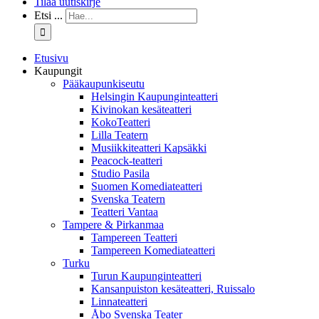
Tilaa uutiskirje
Etsi ...
Etusivu
Kaupungit
Pääkaupunkiseutu
Helsingin Kaupunginteatteri
Kivinokan kesäteatteri
KokoTeatteri
Lilla Teatern
Musiikkiteatteri Kapsäkki
Peacock-teatteri
Studio Pasila
Suomen Komediateatteri
Svenska Teatern
Teatteri Vantaa
Tampere & Pirkanmaa
Tampereen Teatteri
Tampereen Komediateatteri
Turku
Turun Kaupunginteatteri
Kansanpuiston kesäteatteri, Ruissalo
Linnateatteri
Åbo Svenska Teater