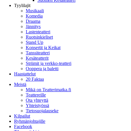
Suomen Kesäteatteri
Tyylilajit
Musikaali
Komedia
Draama
Jännitys
Lastenteatteri
Ruotsinkieliset
Stand Up
Konsertit ja Keikat
Tanssiteatteri
Kesäteatterit
Striimit ja verkko-teatteri
Ooppera ja baletti
Haastattelut
20 Faktaa
Meistä
Mikä on Teatterimatka.fi
Teattereille
Ota yhteyttä
Yhteistyössä
Tietosuojalauseke
Kilpailut
Ryhmänjohtajille
Facebook