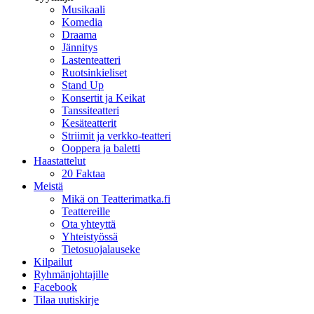
Musikaali
Komedia
Draama
Jännitys
Lastenteatteri
Ruotsinkieliset
Stand Up
Konsertit ja Keikat
Tanssiteatteri
Kesäteatterit
Striimit ja verkko-teatteri
Ooppera ja baletti
Haastattelut
20 Faktaa
Meistä
Mikä on Teatterimatka.fi
Teattereille
Ota yhteyttä
Yhteistyössä
Tietosuojalauseke
Kilpailut
Ryhmänjohtajille
Facebook
Tilaa uutiskirje