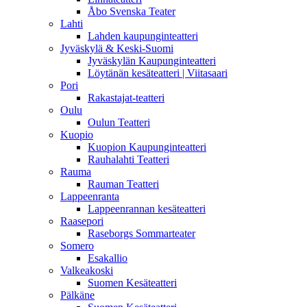
Åbo Svenska Teater
Lahti
Lahden kaupunginteatteri
Jyväskylä & Keski-Suomi
Jyväskylän Kaupunginteatteri
Löytänän kesäteatteri | Viitasaari
Pori
Rakastajat-teatteri
Oulu
Oulun Teatteri
Kuopio
Kuopion Kaupunginteatteri
Rauhalahti Teatteri
Rauma
Rauman Teatteri
Lappeenranta
Lappeenrannan kesäteatteri
Raasepori
Raseborgs Sommarteater
Somero
Esakallio
Valkeakoski
Suomen Kesäteatteri
Pälkäne