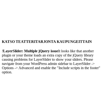
KATSO TEATTERITARJONTA KAUPUNGEITTAIN
!
LayerSlider: Multiple jQuery issue
It looks like that another
plugin or your theme loads an extra copy of the jQuery library
causing problems for LayerSlider to show your sliders. Please
navigate from your WordPress admin sidebar to LayerSlider ->
Options -> Advanced and enable the "Include scripts in the footer"
option.