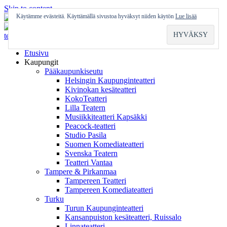
Skip to content
Käytämme evästeitä. Käyttämällä sivustoa hyväksyt niiden käytön
Lue lisää
Etusivu
Kaupungit
Pääkaupunkiseutu
Helsingin Kaupunginteatteri
Kivinokan kesäteatteri
KokoTeatteri
Lilla Teatern
Musiikkiteatteri Kapsäkki
Peacock-teatteri
Studio Pasila
Suomen Komediateatteri
Svenska Teatern
Teatteri Vantaa
Tampere & Pirkanmaa
Tampereen Teatteri
Tampereen Komediateatteri
Turku
Turun Kaupunginteatteri
Kansanpuiston kesäteatteri, Ruissalo
Linnateatteri