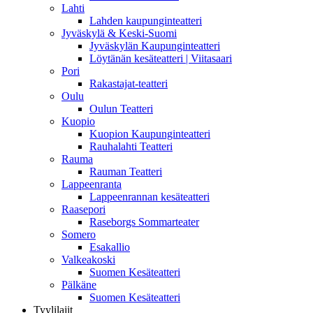
Lahti
Lahden kaupunginteatteri
Jyväskylä & Keski-Suomi
Jyväskylän Kaupunginteatteri
Löytänän kesäteatteri | Viitasaari
Pori
Rakastajat-teatteri
Oulu
Oulun Teatteri
Kuopio
Kuopion Kaupunginteatteri
Rauhalahti Teatteri
Rauma
Rauman Teatteri
Lappeenranta
Lappeenrannan kesäteatteri
Raasepori
Raseborgs Sommarteater
Somero
Esakallio
Valkeakoski
Suomen Kesäteatteri
Pälkäne
Suomen Kesäteatteri
Tyylilajit