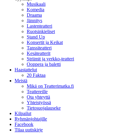
Musikaali
Komedia
Draama
Jännitys
Lastenteatteri
Ruotsinkieliset
Stand Up
Konsertit ja Keikat
Tanssiteatteri
Kesäteatterit
Striimit ja verkko-teatteri
Ooppera ja baletti
Haastattelut
20 Faktaa
Meistä
Mikä on Teatterimatka.fi
Teattereille
Ota yhteyttä
Yhteistyössä
Tietosuojalauseke
Kilpailut
Ryhmänjohtajille
Facebook
Tilaa uutiskirje