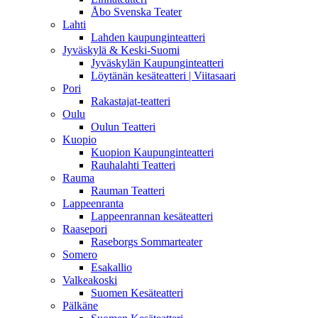
Åbo Svenska Teater
Lahti
Lahden kaupunginteatteri
Jyväskylä & Keski-Suomi
Jyväskylän Kaupunginteatteri
Löytänän kesäteatteri | Viitasaari
Pori
Rakastajat-teatteri
Oulu
Oulun Teatteri
Kuopio
Kuopion Kaupunginteatteri
Rauhalahti Teatteri
Rauma
Rauman Teatteri
Lappeenranta
Lappeenrannan kesäteatteri
Raasepori
Raseborgs Sommarteater
Somero
Esakallio
Valkeakoski
Suomen Kesäteatteri
Pälkäne