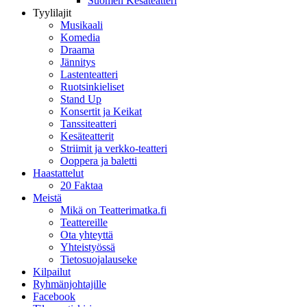
Suomen Kesäteatteri
Tyylilajit
Musikaali
Komedia
Draama
Jännitys
Lastenteatteri
Ruotsinkieliset
Stand Up
Konsertit ja Keikat
Tanssiteatteri
Kesäteatterit
Striimit ja verkko-teatteri
Ooppera ja baletti
Haastattelut
20 Faktaa
Meistä
Mikä on Teatterimatka.fi
Teattereille
Ota yhteyttä
Yhteistyössä
Tietosuojalauseke
Kilpailut
Ryhmänjohtajille
Facebook