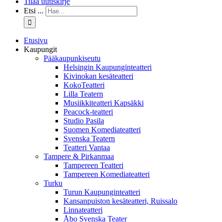
Tilaa uutiskirje
Etsi ...
Etusivu
Kaupungit
Pääkaupunkiseutu
Helsingin Kaupunginteatteri
Kivinokan kesäteatteri
KokoTeatteri
Lilla Teatern
Musiikkiteatteri Kapsäkki
Peacock-teatteri
Studio Pasila
Suomen Komediateatteri
Svenska Teatern
Teatteri Vantaa
Tampere & Pirkanmaa
Tampereen Teatteri
Tampereen Komediateatteri
Turku
Turun Kaupunginteatteri
Kansanpuiston kesäteatteri, Ruissalo
Linnateatteri
Åbo Svenska Teater