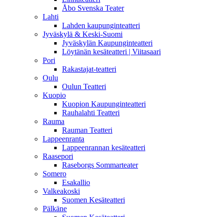
Åbo Svenska Teater
Lahti
Lahden kaupunginteatteri
Jyväskylä & Keski-Suomi
Jyväskylän Kaupunginteatteri
Löytänän kesäteatteri | Viitasaari
Pori
Rakastajat-teatteri
Oulu
Oulun Teatteri
Kuopio
Kuopion Kaupunginteatteri
Rauhalahti Teatteri
Rauma
Rauman Teatteri
Lappeenranta
Lappeenrannan kesäteatteri
Raasepori
Raseborgs Sommarteater
Somero
Esakallio
Valkeakoski
Suomen Kesäteatteri
Pälkäne