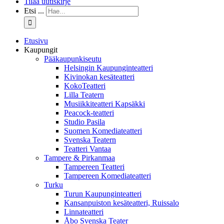
Tilaa uutiskirje
Etsi ...
Etusivu
Kaupungit
Pääkaupunkiseutu
Helsingin Kaupunginteatteri
Kivinokan kesäteatteri
KokoTeatteri
Lilla Teatern
Musiikkiteatteri Kapsäkki
Peacock-teatteri
Studio Pasila
Suomen Komediateatteri
Svenska Teatern
Teatteri Vantaa
Tampere & Pirkanmaa
Tampereen Teatteri
Tampereen Komediateatteri
Turku
Turun Kaupunginteatteri
Kansanpuiston kesäteatteri, Ruissalo
Linnateatteri
Åbo Svenska Teater