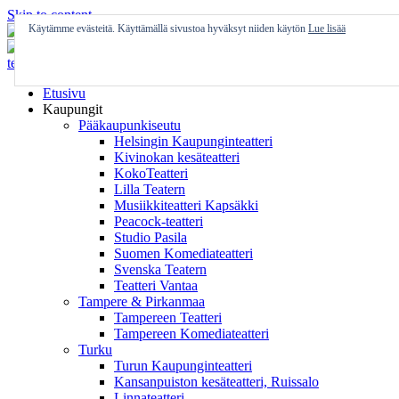
Skip to content
Käytämme evästeitä. Käyttämällä sivustoa hyväksyt niiden käytön
Lue lisää
Etusivu
Kaupungit
Pääkaupunkiseutu
Helsingin Kaupunginteatteri
Kivinokan kesäteatteri
KokoTeatteri
Lilla Teatern
Musiikkiteatteri Kapsäkki
Peacock-teatteri
Studio Pasila
Suomen Komediateatteri
Svenska Teatern
Teatteri Vantaa
Tampere & Pirkanmaa
Tampereen Teatteri
Tampereen Komediateatteri
Turku
Turun Kaupunginteatteri
Kansanpuiston kesäteatteri, Ruissalo
Linnateatteri