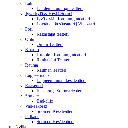
Lahti
Lahden kaupunginteatteri
Jyväskylä & Keski-Suomi
Jyväskylän Kaupunginteatteri
Löytänän kesäteatteri | Viitasaari
Pori
Rakastajat-teatteri
Oulu
Oulun Teatteri
Kuopio
Kuopion Kaupunginteatteri
Rauhalahti Teatteri
Rauma
Rauman Teatteri
Lappeenranta
Lappeenrannan kesäteatteri
Raasepori
Raseborgs Sommarteater
Somero
Esakallio
Valkeakoski
Suomen Kesäteatteri
Pälkäne
Suomen Kesäteatteri
Tyylilajit