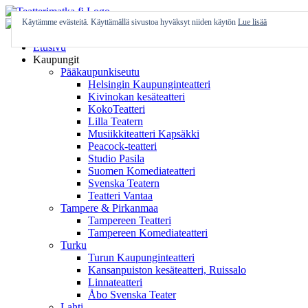
Skip
to
Käytämme evästeitä. Käyttämällä sivustoa hyväksyt niiden käytön
Lue lisää
content
Etusivu
Kaupungit
Pääkaupunkiseutu
Helsingin Kaupunginteatteri
Kivinokan kesäteatteri
KokoTeatteri
Lilla Teatern
Musiikkiteatteri Kapsäkki
Peacock-teatteri
Studio Pasila
Suomen Komediateatteri
Svenska Teatern
Teatteri Vantaa
Tampere & Pirkanmaa
Tampereen Teatteri
Tampereen Komediateatteri
Turku
Turun Kaupunginteatteri
Kansanpuiston kesäteatteri, Ruissalo
Linnateatteri
Åbo Svenska Teater
Lahti