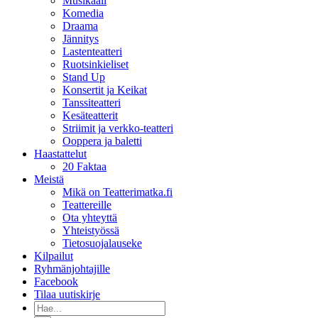
Musikaali
Komedia
Draama
Jännitys
Lastenteatteri
Ruotsinkieliset
Stand Up
Konsertit ja Keikat
Tanssiteatteri
Kesäteatterit
Striimit ja verkko-teatteri
Ooppera ja baletti
Haastattelut
20 Faktaa
Meistä
Mikä on Teatterimatka.fi
Teattereille
Ota yhteyttä
Yhteistyössä
Tietosuojalauseke
Kilpailut
Ryhmänjohtajille
Facebook
Tilaa uutiskirje
Etsi