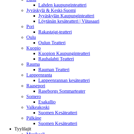
Lahden kaupunginteatteri
Jyväskylä & Keski-Suomi
Jyväskylän Kaupunginteatteri
Löytänän kesäteatteri | Viitasaari
Pori
Rakastajat-teatteri
Oulu
Oulun Teatteri
Kuopio
Kuopion Kaupunginteatteri
Rauhalahti Teatteri
Rauma
Rauman Teatteri
Lappeenranta
Lappeenrannan kesäteatteri
Raasepori
Raseborgs Sommarteater
Somero
Esakallio
Valkeakoski
Suomen Kesäteatteri
Pälkäne
Suomen Kesäteatteri
Tyylilajit