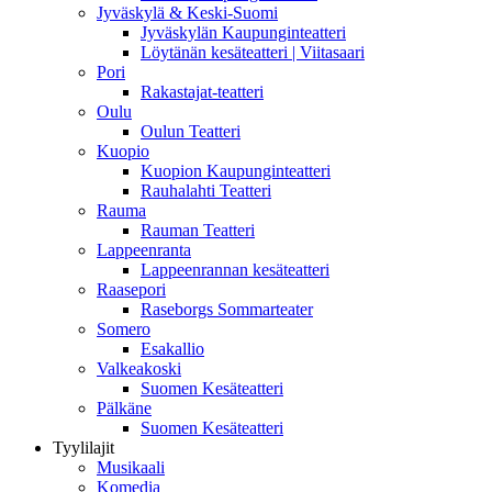
Jyväskylä & Keski-Suomi
Jyväskylän Kaupunginteatteri
Löytänän kesäteatteri | Viitasaari
Pori
Rakastajat-teatteri
Oulu
Oulun Teatteri
Kuopio
Kuopion Kaupunginteatteri
Rauhalahti Teatteri
Rauma
Rauman Teatteri
Lappeenranta
Lappeenrannan kesäteatteri
Raasepori
Raseborgs Sommarteater
Somero
Esakallio
Valkeakoski
Suomen Kesäteatteri
Pälkäne
Suomen Kesäteatteri
Tyylilajit
Musikaali
Komedia