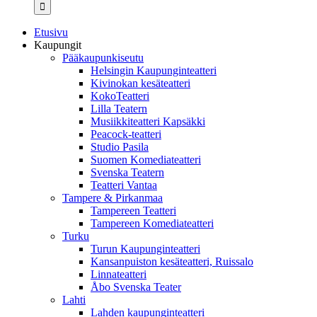
...
Etusivu
Kaupungit
Pääkaupunkiseutu
Helsingin Kaupunginteatteri
Kivinokan kesäteatteri
KokoTeatteri
Lilla Teatern
Musiikkiteatteri Kapsäkki
Peacock-teatteri
Studio Pasila
Suomen Komediateatteri
Svenska Teatern
Teatteri Vantaa
Tampere & Pirkanmaa
Tampereen Teatteri
Tampereen Komediateatteri
Turku
Turun Kaupunginteatteri
Kansanpuiston kesäteatteri, Ruissalo
Linnateatteri
Åbo Svenska Teater
Lahti
Lahden kaupunginteatteri