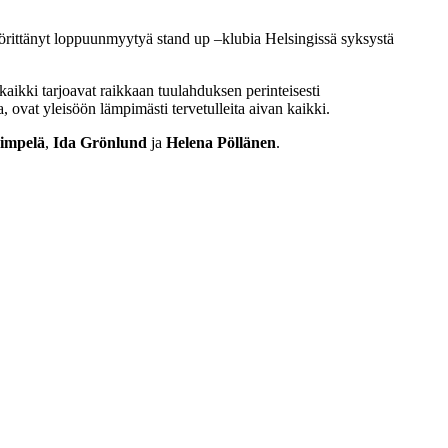
rittänyt loppuunmyytyä stand up –klubia Helsingissä syksystä
aikki tarjoavat raikkaan tuulahduksen perinteisesti
, ovat yleisöön lämpimästi tervetulleita aivan kaikki.
impelä
,
Ida Grönlund
ja
Helena Pöllänen
.