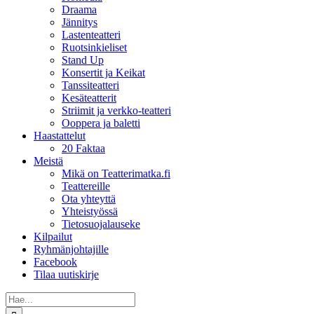
Draama
Jännitys
Lastenteatteri
Ruotsinkieliset
Stand Up
Konsertit ja Keikat
Tanssiteatteri
Kesäteatterit
Striimit ja verkko-teatteri
Ooppera ja baletti
Haastattelut
20 Faktaa
Meistä
Mikä on Teatterimatka.fi
Teattereille
Ota yhteyttä
Yhteistyössä
Tietosuojalauseke
Kilpailut
Ryhmänjohtajille
Facebook
Tilaa uutiskirje
Etsi
...