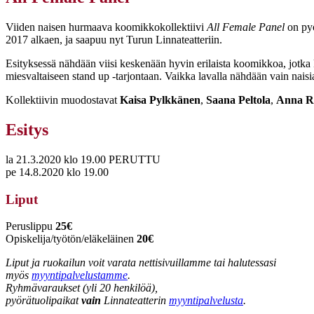
Viiden naisen hurmaava koomikkokollektiivi
All Female Panel
on pyö
2017 alkaen, ja saapuu nyt Turun Linnateatteriin.
Esityksessä nähdään viisi keskenään hyvin erilaista koomikkoa, jotka k
miesvaltaiseen stand up -tarjontaan. Vaikka lavalla nähdään vain naisia
Kollektiivin muodostavat
Kaisa Pylkkänen
,
Saana Peltola
,
Anna R
Esitys
la 21.3.2020 klo 19.00 PERUTTU
pe 14.8.2020 klo 19.00
Liput
Peruslippu
25€
Opiskelija/työtön/eläkeläinen
20€
Liput ja ruokailun voit varata nettisivuillamme tai halutessasi
myös
myyntipalvelustamme
.
Ryhmävaraukset (yli 20 henkilöä),
pyörätuolipaikat
vain
Linnateatterin
myyntipalvelusta
.