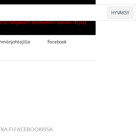
hmänjohtajille
Facebook
TKA.FI FACEBOOKISSA