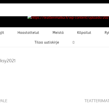
jit
Haastattelut
Meistä
Kilpailut
Ry
Tilaa uutiskirje
yksy2021
PALE
TEATTERIMA