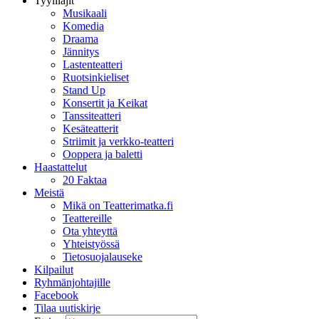
Tyylilajit
Musikaali
Komedia
Draama
Jännitys
Lastenteatteri
Ruotsinkieliset
Stand Up
Konsertit ja Keikat
Tanssiteatteri
Kesäteatterit
Striimit ja verkko-teatteri
Ooppera ja baletti
Haastattelut
20 Faktaa
Meistä
Mikä on Teatterimatka.fi
Teattereille
Ota yhteyttä
Yhteistyössä
Tietosuojalauseke
Kilpailut
Ryhmänjohtajille
Facebook
Tilaa uutiskirje