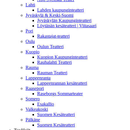
Lahti
Lahden kaupunginteatteri
Jyväskylä & Keski-Suomi
Jyväskylän Kaupunginteatteri
Löytänän kesäteatteri | Viitasaari
Pori
Rakastajat-teatteri
Oulu
Oulun Teatteri
Kuopio
Kuopion Kaupunginteatteri
Rauhalahti Teatteri
Rauma
Rauman Teatteri
Lappeenranta
Lappeenrannan kesäteatteri
Raasepori
Raseborgs Sommarteater
Somero
Esakallio
Valkeakoski
Suomen Kesäteatteri
Pälkäne
Suomen Kesäteatteri