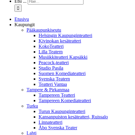
Etsi ...
Etusivu
Kaupungit
Pääkaupunkiseutu
Helsingin Kaupunginteatteri
Kivinokan kesäteatteri
KokoTeatteri
Lilla Teatern
Musiikkiteatteri Kapsäkki
Peacock-teatteri
Studio Pasila
Suomen Komediateatteri
Svenska Teatern
Teatteri Vantaa
Tampere & Pirkanmaa
Tampereen Teatteri
Tampereen Komediateatteri
Turku
Turun Kaupunginteatteri
Kansanpuiston kesäteatteri, Ruissalo
Linnateatteri
Åbo Svenska Teater
Lahti