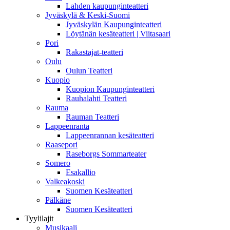
Lahden kaupunginteatteri
Jyväskylä & Keski-Suomi
Jyväskylän Kaupunginteatteri
Löytänän kesäteatteri | Viitasaari
Pori
Rakastajat-teatteri
Oulu
Oulun Teatteri
Kuopio
Kuopion Kaupunginteatteri
Rauhalahti Teatteri
Rauma
Rauman Teatteri
Lappeenranta
Lappeenrannan kesäteatteri
Raasepori
Raseborgs Sommarteater
Somero
Esakallio
Valkeakoski
Suomen Kesäteatteri
Pälkäne
Suomen Kesäteatteri
Tyylilajit
Musikaali