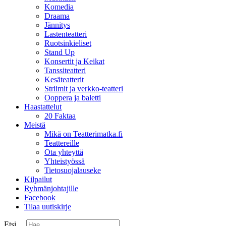
Komedia
Draama
Jännitys
Lastenteatteri
Ruotsinkieliset
Stand Up
Konsertit ja Keikat
Tanssiteatteri
Kesäteatterit
Striimit ja verkko-teatteri
Ooppera ja baletti
Haastattelut
20 Faktaa
Meistä
Mikä on Teatterimatka.fi
Teattereille
Ota yhteyttä
Yhteistyössä
Tietosuojalauseke
Kilpailut
Ryhmänjohtajille
Facebook
Tilaa uutiskirje
Etsi ...