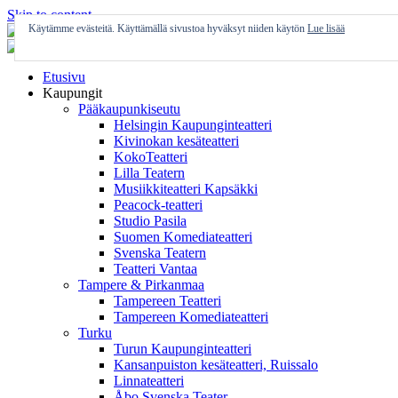
Skip to content
Käytämme evästeitä. Käyttämällä sivustoa hyväksyt niiden käytön
Lue lisää
Etusivu
Kaupungit
Pääkaupunkiseutu
Helsingin Kaupunginteatteri
Kivinokan kesäteatteri
KokoTeatteri
Lilla Teatern
Musiikkiteatteri Kapsäkki
Peacock-teatteri
Studio Pasila
Suomen Komediateatteri
Svenska Teatern
Teatteri Vantaa
Tampere & Pirkanmaa
Tampereen Teatteri
Tampereen Komediateatteri
Turku
Turun Kaupunginteatteri
Kansanpuiston kesäteatteri, Ruissalo
Linnateatteri
Åbo Svenska Teater