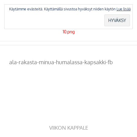
Skip
to
Käytämme evästeitä. Käyttämällä sivustoa hyväksyt niiden käytön
Lue lisää
content
ala-rakasta-minua-humalassa-kapsakki-fb
VIIKON KAPPALE