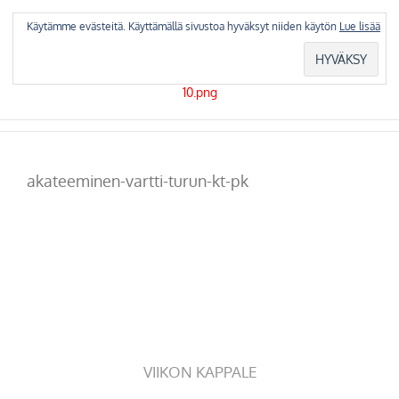
Skip
to
Käytämme evästeitä. Käyttämällä sivustoa hyväksyt niiden käytön
Lue lisää
content
akateeminen-vartti-turun-kt-pk
VIIKON KAPPALE