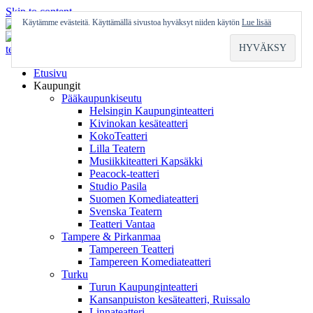
Skip to content
Käytämme evästeitä. Käyttämällä sivustoa hyväksyt niiden käytön
Lue lisää
Etusivu
Kaupungit
Pääkaupunkiseutu
Helsingin Kaupunginteatteri
Kivinokan kesäteatteri
KokoTeatteri
Lilla Teatern
Musiikkiteatteri Kapsäkki
Peacock-teatteri
Studio Pasila
Suomen Komediateatteri
Svenska Teatern
Teatteri Vantaa
Tampere & Pirkanmaa
Tampereen Teatteri
Tampereen Komediateatteri
Turku
Turun Kaupunginteatteri
Kansanpuiston kesäteatteri, Ruissalo
Linnateatteri