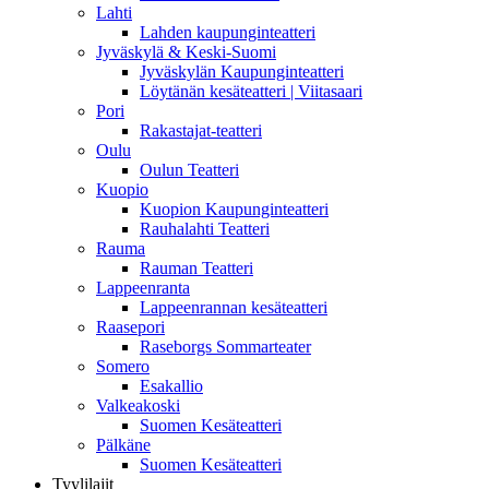
Lahti
Lahden kaupunginteatteri
Jyväskylä & Keski-Suomi
Jyväskylän Kaupunginteatteri
Löytänän kesäteatteri | Viitasaari
Pori
Rakastajat-teatteri
Oulu
Oulun Teatteri
Kuopio
Kuopion Kaupunginteatteri
Rauhalahti Teatteri
Rauma
Rauman Teatteri
Lappeenranta
Lappeenrannan kesäteatteri
Raasepori
Raseborgs Sommarteater
Somero
Esakallio
Valkeakoski
Suomen Kesäteatteri
Pälkäne
Suomen Kesäteatteri
Tyylilajit