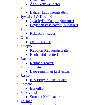
Åbo Svenska Teater
Lahti
Lahden kaupunginteatteri
Jyväskylä & Keski-Suomi
Jyväskylän Kaupunginteatteri
Löytänän kesäteatteri | Viitasaari
Pori
Rakastajat-teatteri
Oulu
Oulun Teatteri
Kuopio
Kuopion Kaupunginteatteri
Rauhalahti Teatteri
Rauma
Rauman Teatteri
Lappeenranta
Lappeenrannan kesäteatteri
Raasepori
Raseborgs Sommarteater
Somero
Esakallio
Valkeakoski
Suomen Kesäteatteri
Pälkäne