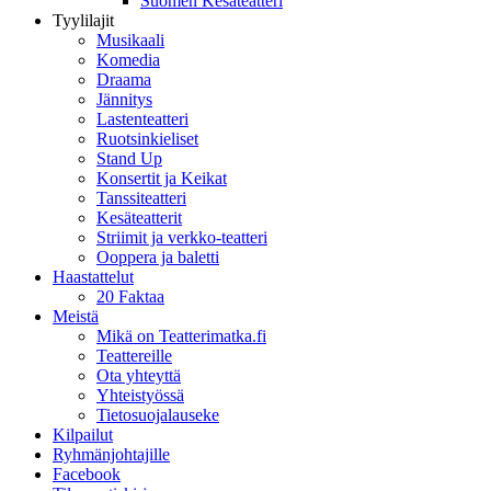
Suomen Kesäteatteri
Tyylilajit
Musikaali
Komedia
Draama
Jännitys
Lastenteatteri
Ruotsinkieliset
Stand Up
Konsertit ja Keikat
Tanssiteatteri
Kesäteatterit
Striimit ja verkko-teatteri
Ooppera ja baletti
Haastattelut
20 Faktaa
Meistä
Mikä on Teatterimatka.fi
Teattereille
Ota yhteyttä
Yhteistyössä
Tietosuojalauseke
Kilpailut
Ryhmänjohtajille
Facebook