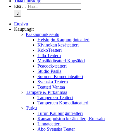
Tilaa uutiskirje
Etsi ...
Etusivu
Kaupungit
Pääkaupunkiseutu
Helsingin Kaupunginteatteri
Kivinokan kesäteatteri
KokoTeatteri
Lilla Teatern
Musiikkiteatteri Kapsäkki
Peacock-teatteri
Studio Pasila
Suomen Komediateatteri
Svenska Teatern
Teatteri Vantaa
Tampere & Pirkanmaa
Tampereen Teatteri
Tampereen Komediateatteri
Turku
Turun Kaupunginteatteri
Kansanpuiston kesäteatteri, Ruissalo
Linnateatteri
Åbo Svenska Teater