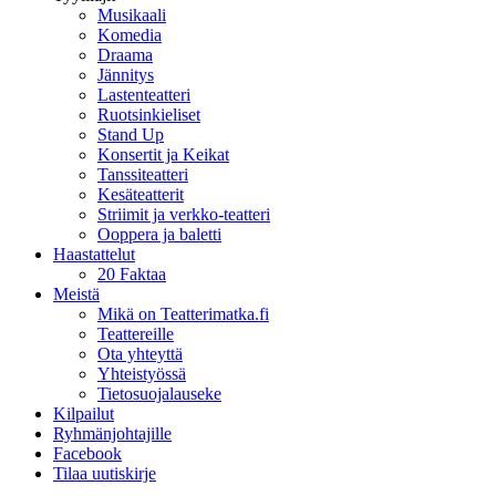
Musikaali
Komedia
Draama
Jännitys
Lastenteatteri
Ruotsinkieliset
Stand Up
Konsertit ja Keikat
Tanssiteatteri
Kesäteatterit
Striimit ja verkko-teatteri
Ooppera ja baletti
Haastattelut
20 Faktaa
Meistä
Mikä on Teatterimatka.fi
Teattereille
Ota yhteyttä
Yhteistyössä
Tietosuojalauseke
Kilpailut
Ryhmänjohtajille
Facebook
Tilaa uutiskirje