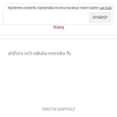
Skip
to
Käytämme evästeitä. Käyttämällä sivustoa hyväksyt niiden käytön
Lue lisää
content
ahlfors-och-siikala-svenska-fb
VIIKON KAPPALE