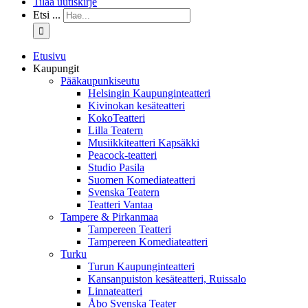
Tilaa uutiskirje
Etsi ...
Etusivu
Kaupungit
Pääkaupunkiseutu
Helsingin Kaupunginteatteri
Kivinokan kesäteatteri
KokoTeatteri
Lilla Teatern
Musiikkiteatteri Kapsäkki
Peacock-teatteri
Studio Pasila
Suomen Komediateatteri
Svenska Teatern
Teatteri Vantaa
Tampere & Pirkanmaa
Tampereen Teatteri
Tampereen Komediateatteri
Turku
Turun Kaupunginteatteri
Kansanpuiston kesäteatteri, Ruissalo
Linnateatteri
Åbo Svenska Teater