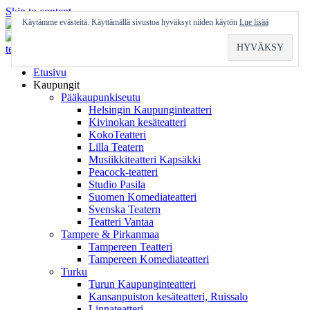
Skip to content
Käytämme evästeitä. Käyttämällä sivustoa hyväksyt niiden käytön
Lue lisää
Etusivu
Kaupungit
Pääkaupunkiseutu
Helsingin Kaupunginteatteri
Kivinokan kesäteatteri
KokoTeatteri
Lilla Teatern
Musiikkiteatteri Kapsäkki
Peacock-teatteri
Studio Pasila
Suomen Komediateatteri
Svenska Teatern
Teatteri Vantaa
Tampere & Pirkanmaa
Tampereen Teatteri
Tampereen Komediateatteri
Turku
Turun Kaupunginteatteri
Kansanpuiston kesäteatteri, Ruissalo
Linnateatteri