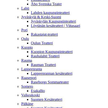
Åbo Svenska Teater
Lahti
Lahden kaupunginteatteri
Jyväskylä & Keski-Suomi
Jyväskylän Kaupunginteatteri
Löytänän kesäteatteri | Viitasaari
Pori
Rakastajat-teatteri
Oulu
Oulun Teatteri
Kuopio
Kuopion Kaupunginteatteri
Rauhalahti Teatteri
Rauma
Rauman Teatteri
Lappeenranta
Lappeenrannan kesäteatteri
Raasepori
Raseborgs Sommarteater
Somero
Esakallio
Valkeakoski
Suomen Kesäteatteri
Pälkäne