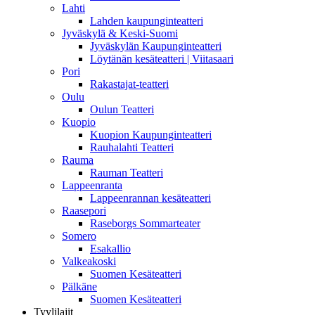
Lahti
Lahden kaupunginteatteri
Jyväskylä & Keski-Suomi
Jyväskylän Kaupunginteatteri
Löytänän kesäteatteri | Viitasaari
Pori
Rakastajat-teatteri
Oulu
Oulun Teatteri
Kuopio
Kuopion Kaupunginteatteri
Rauhalahti Teatteri
Rauma
Rauman Teatteri
Lappeenranta
Lappeenrannan kesäteatteri
Raasepori
Raseborgs Sommarteater
Somero
Esakallio
Valkeakoski
Suomen Kesäteatteri
Pälkäne
Suomen Kesäteatteri
Tyylilajit