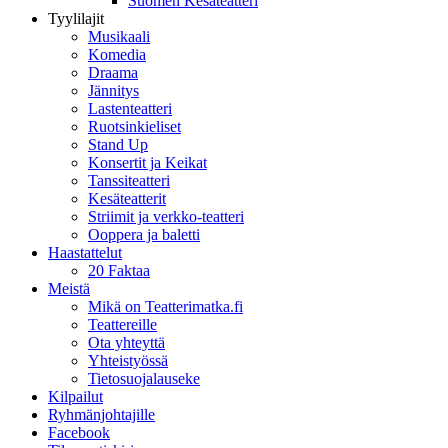
Suomen Kesäteatteri
Tyylilajit
Musikaali
Komedia
Draama
Jännitys
Lastenteatteri
Ruotsinkieliset
Stand Up
Konsertit ja Keikat
Tanssiteatteri
Kesäteatterit
Striimit ja verkko-teatteri
Ooppera ja baletti
Haastattelut
20 Faktaa
Meistä
Mikä on Teatterimatka.fi
Teattereille
Ota yhteyttä
Yhteistyössä
Tietosuojalauseke
Kilpailut
Ryhmänjohtajille
Facebook