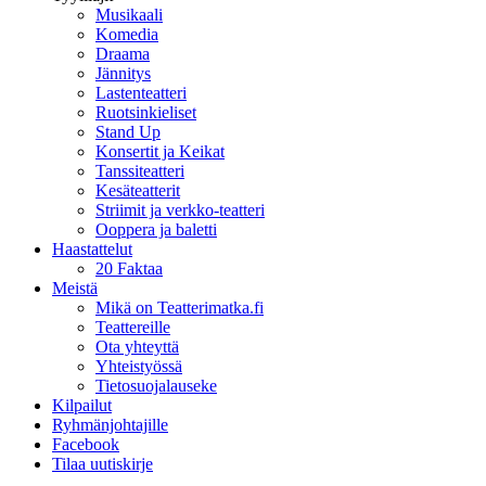
Musikaali
Komedia
Draama
Jännitys
Lastenteatteri
Ruotsinkieliset
Stand Up
Konsertit ja Keikat
Tanssiteatteri
Kesäteatterit
Striimit ja verkko-teatteri
Ooppera ja baletti
Haastattelut
20 Faktaa
Meistä
Mikä on Teatterimatka.fi
Teattereille
Ota yhteyttä
Yhteistyössä
Tietosuojalauseke
Kilpailut
Ryhmänjohtajille
Facebook
Tilaa uutiskirje