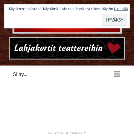
Skip
to
Käytämme evästeitä. Käyttämällä sivustoa hyväksyt niiden käytön
Lue lisää
content
Siirry...