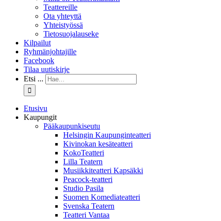
Teattereille
Ota yhteyttä
Yhteistyössä
Tietosuojalauseke
Kilpailut
Ryhmänjohtajille
Facebook
Tilaa uutiskirje
Etsi ...
Etusivu
Kaupungit
Pääkaupunkiseutu
Helsingin Kaupunginteatteri
Kivinokan kesäteatteri
KokoTeatteri
Lilla Teatern
Musiikkiteatteri Kapsäkki
Peacock-teatteri
Studio Pasila
Suomen Komediateatteri
Svenska Teatern
Teatteri Vantaa