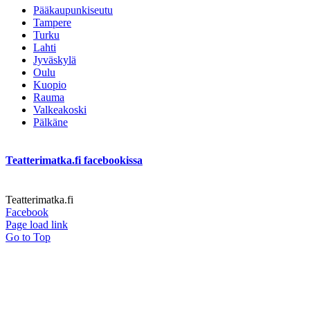
Pääkaupunkiseutu
Tampere
Turku
Lahti
Jyväskylä
Oulu
Kuopio
Rauma
Valkeakoski
Pälkäne
Teatterimatka.fi facebookissa
Teatterimatka.fi
Facebook
Page load link
Go to Top