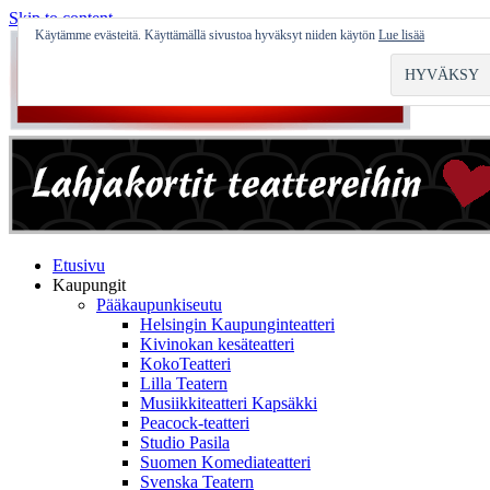
Skip to content
Käytämme evästeitä. Käyttämällä sivustoa hyväksyt niiden käytön
Lue lisää
Etusivu
Kaupungit
Pääkaupunkiseutu
Helsingin Kaupunginteatteri
Kivinokan kesäteatteri
KokoTeatteri
Lilla Teatern
Musiikkiteatteri Kapsäkki
Peacock-teatteri
Studio Pasila
Suomen Komediateatteri
Svenska Teatern