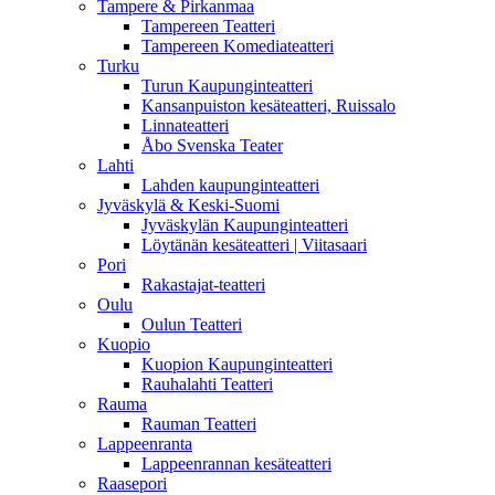
Tampere & Pirkanmaa
Tampereen Teatteri
Tampereen Komediateatteri
Turku
Turun Kaupunginteatteri
Kansanpuiston kesäteatteri, Ruissalo
Linnateatteri
Åbo Svenska Teater
Lahti
Lahden kaupunginteatteri
Jyväskylä & Keski-Suomi
Jyväskylän Kaupunginteatteri
Löytänän kesäteatteri | Viitasaari
Pori
Rakastajat-teatteri
Oulu
Oulun Teatteri
Kuopio
Kuopion Kaupunginteatteri
Rauhalahti Teatteri
Rauma
Rauman Teatteri
Lappeenranta
Lappeenrannan kesäteatteri
Raasepori