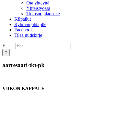
Ota yhteyttä
Yhteistyössä
Tietosuojalauseke
Kilpailut
Ryhmänjohtajille
Facebook
Tilaa uutiskirje
Etsi ...
aarresaari-tkt-pk
VIIKON KAPPALE