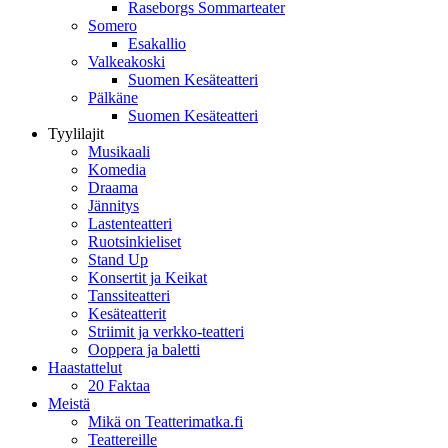
Raseborgs Sommarteater
Somero
Esakallio
Valkeakoski
Suomen Kesäteatteri
Pälkäne
Suomen Kesäteatteri
Tyylilajit
Musikaali
Komedia
Draama
Jännitys
Lastenteatteri
Ruotsinkieliset
Stand Up
Konsertit ja Keikat
Tanssiteatteri
Kesäteatterit
Striimit ja verkko-teatteri
Ooppera ja baletti
Haastattelut
20 Faktaa
Meistä
Mikä on Teatterimatka.fi
Teattereille