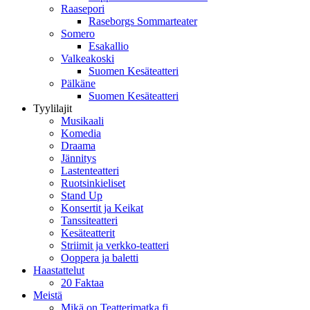
Raasepori
Raseborgs Sommarteater
Somero
Esakallio
Valkeakoski
Suomen Kesäteatteri
Pälkäne
Suomen Kesäteatteri
Tyylilajit
Musikaali
Komedia
Draama
Jännitys
Lastenteatteri
Ruotsinkieliset
Stand Up
Konsertit ja Keikat
Tanssiteatteri
Kesäteatterit
Striimit ja verkko-teatteri
Ooppera ja baletti
Haastattelut
20 Faktaa
Meistä
Mikä on Teatterimatka.fi