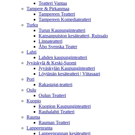
Teatteri Vantaa
Tampere & Pirkanmaa
Tampereen Teatteri
Tampereen Komediateatteri
Turku
Turun Kaupunginteatteri
Kansanpuiston kesäteatteri, Ruissalo
Linnateatteri
Åbo Svenska Teater
Lahti
Lahden kaupunginteatteri
Jyväskylä & Keski-Suomi
Jyväskylän Kaupunginteatteri
Löytänän kesäteatteri | Viitasaari
Pori
Rakastajat-teatteri
Oulu
Oulun Teatteri
Kuopio
Kuopion Kaupunginteatteri
Rauhalahti Teatteri
Rauma
Rauman Teatteri
Lappeenranta
Lappeenrannan kesäteatteri