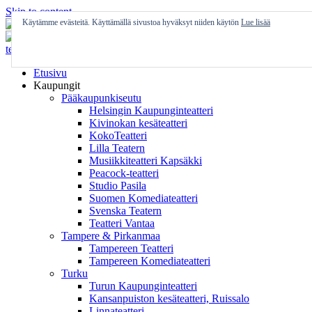
Skip to content
Käytämme evästeitä. Käyttämällä sivustoa hyväksyt niiden käytön
Lue lisää
Etusivu
Kaupungit
Pääkaupunkiseutu
Helsingin Kaupunginteatteri
Kivinokan kesäteatteri
KokoTeatteri
Lilla Teatern
Musiikkiteatteri Kapsäkki
Peacock-teatteri
Studio Pasila
Suomen Komediateatteri
Svenska Teatern
Teatteri Vantaa
Tampere & Pirkanmaa
Tampereen Teatteri
Tampereen Komediateatteri
Turku
Turun Kaupunginteatteri
Kansanpuiston kesäteatteri, Ruissalo
Linnateatteri