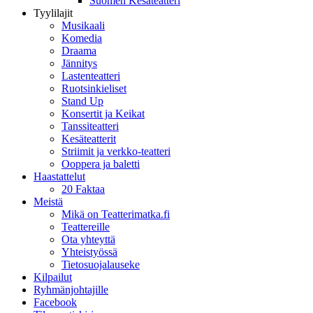
Suomen Kesäteatteri
Tyylilajit
Musikaali
Komedia
Draama
Jännitys
Lastenteatteri
Ruotsinkieliset
Stand Up
Konsertit ja Keikat
Tanssiteatteri
Kesäteatterit
Striimit ja verkko-teatteri
Ooppera ja baletti
Haastattelut
20 Faktaa
Meistä
Mikä on Teatterimatka.fi
Teattereille
Ota yhteyttä
Yhteistyössä
Tietosuojalauseke
Kilpailut
Ryhmänjohtajille
Facebook