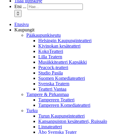
Tilaa uutiskirje
Etsi ...
Etusivu
Kaupungit
Pääkaupunkiseutu
Helsingin Kaupunginteatteri
Kivinokan kesäteatteri
KokoTeatteri
Lilla Teatern
Musiikkiteatteri Kapsäkki
Peacock-teatteri
Studio Pasila
Suomen Komediateatteri
Svenska Teatern
Teatteri Vantaa
Tampere & Pirkanmaa
Tampereen Teatteri
Tampereen Komediateatteri
Turku
Turun Kaupunginteatteri
Kansanpuiston kesäteatteri, Ruissalo
Linnateatteri
Åbo Svenska Teater