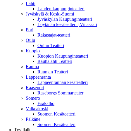
Lahti
Lahden kaupunginteatteri
Jyväskylä & Keski-Suomi
Jyväskylän Kaupunginteatteri
Löytänän kesäteatteri | Viitasaari
Pori
Rakastajat-teatteri
Oulu
Oulun Teatteri
Kuopio
Kuopion Kaupunginteatteri
Rauhalahti Teatteri
Rauma
Rauman Teatteri
Lappeenranta
Lappeenrannan kesäteatteri
Raasepori
Raseborgs Sommarteater
Somero
Esakallio
Valkeakoski
Suomen Kesäteatteri
Pälkäne
Suomen Kesäteatteri
Tyylilajit