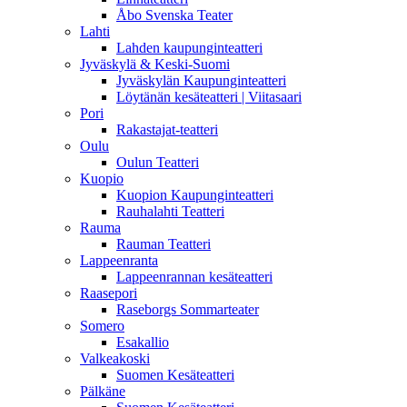
Åbo Svenska Teater
Lahti
Lahden kaupunginteatteri
Jyväskylä & Keski-Suomi
Jyväskylän Kaupunginteatteri
Löytänän kesäteatteri | Viitasaari
Pori
Rakastajat-teatteri
Oulu
Oulun Teatteri
Kuopio
Kuopion Kaupunginteatteri
Rauhalahti Teatteri
Rauma
Rauman Teatteri
Lappeenranta
Lappeenrannan kesäteatteri
Raasepori
Raseborgs Sommarteater
Somero
Esakallio
Valkeakoski
Suomen Kesäteatteri
Pälkäne