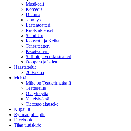
Musikaali
Komedia
Draama
Jännitys
Lastenteatteri
Ruotsinkieliset
Stand Up
Konsertit ja Keikat
Tanssiteatteri
Kesäteatterit
Striimit ja verkko-teatteri
Ooppera ja baletti
Haastattelut
20 Faktaa
Meistä
Mikä on Teatterimatka.fi
Teattereille
Ota yhteyttä
Yhteistyössä
Tietosuojalauseke
Kilpailut
Ryhmänjohtajille
Facebook
Tilaa uutiskirje