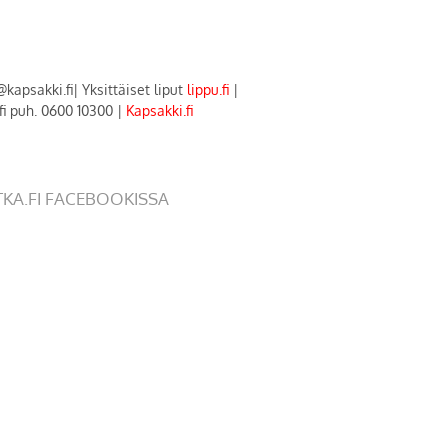
@kapsakki.fi
|
Yksittäiset liput
lippu.fi
|
.fi puh. 0600 10300
|
Kapsakki.fi
TKA.FI FACEBOOKISSA