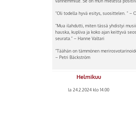
vanhemmille. Se on mun mielestä positiivi
”Oli todella hyvä esitys, suosittelen. ” – 
”Mua ilahdutti, miten tässä yhdistyi musiik
hauska, kupliva ja koko ajan keittyvä seos
seurata.” – Hanne Valtari
”Täähän on tämmönen merirosvotarinoiden
– Petri Bäckström
Helmikuu
la 24.2.2024 klo 14.00