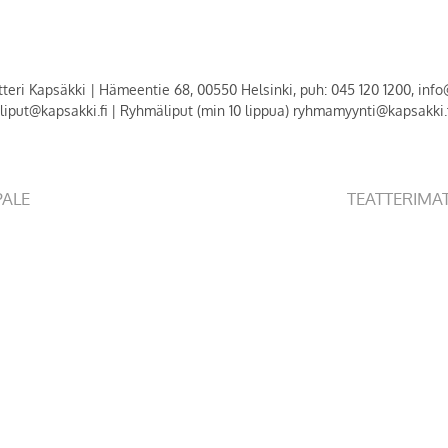
tteri Kapsäkki
|
Hämeentie 68, 00550 Helsinki, puh: 045 120 1200, info
t liput@kapsakki.fi | Ryhmäliput (min 10 lippua) ryhmamyynti@kapsakki
PALE
TEATTERIMA