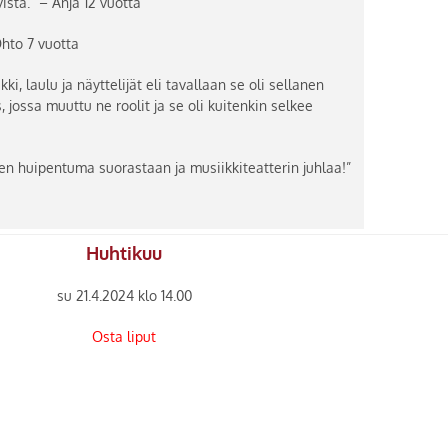
sta.” – Anja 12 vuotta
Ohto 7 vuotta
ki, laulu ja näyttelijät eli tavallaan se oli sellanen
, jossa muuttu ne roolit ja se oli kuitenkin selkee
 huipentuma suorastaan ja musiikkiteatterin juhlaa!”
Huhtikuu
su 21.4.2024 klo 14.00
Osta liput