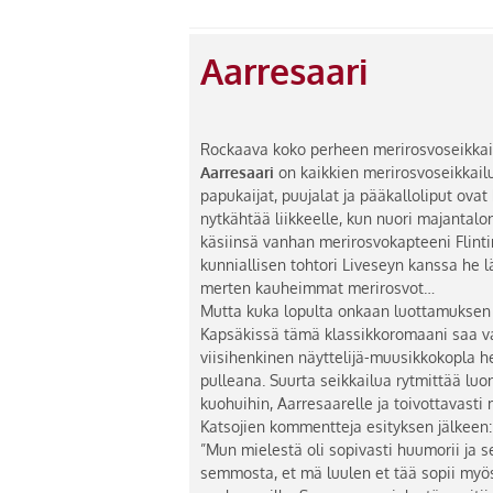
Aarresaari
Rockaava koko perheen merirosvoseikkai
Aarresaari
on kaikkien merirosvoseikkailuj
papukaijat, puujalat ja pääkalloliput ova
nytkähtää liikkeelle, kun nuori majantal
käsiinsä vanhan merirosvokapteeni Flint
kunniallisen tohtori Liveseyn kanssa he l
merten kauheimmat merirosvot…
Mutta kuka lopulta onkaan luottamuksen 
Kapsäkissä tämä klassikkoromaani saa v
viisihenkinen näyttelijä-muusikkokopla he
pulleana. Suurta seikkailua rytmittää luo
kuohuihin, Aarresaarelle ja toivottavasti 
Katsojien kommentteja esityksen jälkeen:
”Mun mielestä oli sopivasti huumorii ja se
semmosta, et mä luulen et tää sopii myös