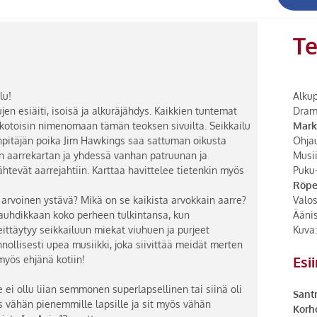
Te
lu!
Alkup
en esiäiti, isoisä ja alkuräjähdys. Kaikkien tuntemat
Drama
t kotoisin nimenomaan tämän teoksen sivuilta. Seikkailu
Mark
onpitäjän poika Jim Hawkings saa sattuman oikusta
Ohja
in aarrekartan ja yhdessä vanhan patruunan ja
Musii
ähtevät aarrejahtiin. Karttaa havittelee tietenkin myös
Puku-
Röpe
arvoinen ystävä? Mikä on se kaikista arvokkain aarre?
Valos
auhdikkaan koko perheen tulkintansa, kun
Ääni
ittäytyy seikkailuun miekat viuhuen ja purjeet
Kuva
nnollisesti upea musiikki, joka siivittää meidät merten
Esi
myös ehjänä kotiin!
 ei ollu liian semmonen superlapsellinen tai siinä oli
Santr
 vähän pienemmille lapsille ja sit myös vähän
Korh