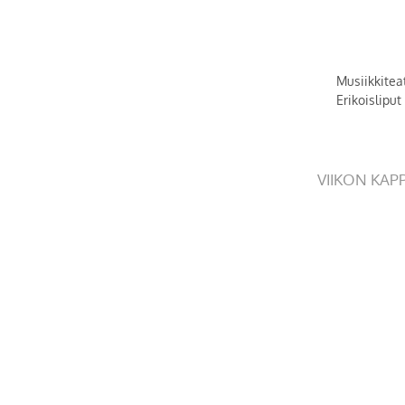
Musiikkitea
Erikoislipu
VIIKON KAP