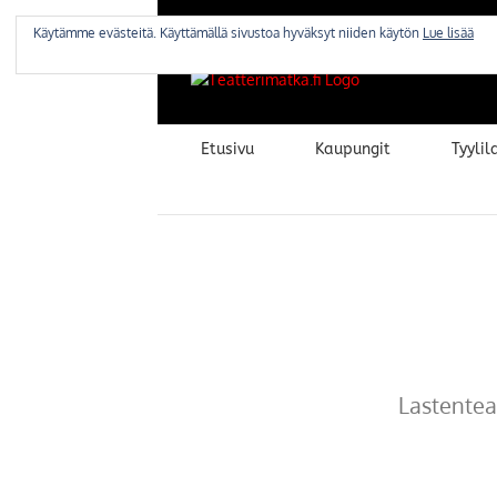
Skip
to
Käytämme evästeitä. Käyttämällä sivustoa hyväksyt niiden käytön
Lue lisää
content
Etusivu
Kaupungit
Tyylila
Lastenteat