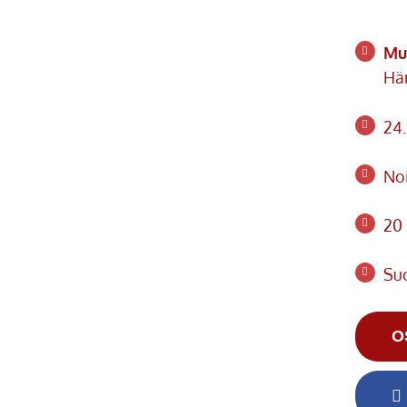
Mus
Häm
24.
Noi
20
Suo
O