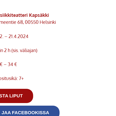
iikkiteatteri Kapsäkki
eentie 68, 00550 Helsinki
2. – 21.4.2024
n 2 h (sis. väliajan)
 € – 34 €
situsikä: 7+
STA LIPUT
JAA FACEBOOKISSA