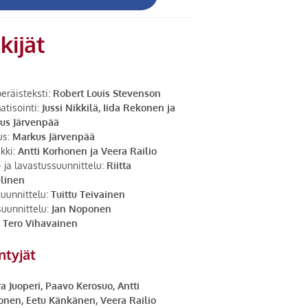
kijät
eräisteksti:
Robert Louis Stevenson
tisointi:
Jussi Nikkilä, Iida Rekonen ja
us Järvenpää
us:
Markus Järvenpää
kki:
Antti Korhonen ja Veera Railio
 ja lavastussuunnittelu:
Riitta
linen
uunnittelu:
Tuittu Teivainen
suunnittelu:
Jan Noponen
:
Tero Vihavainen
intyjät
a Juoperi, Paavo Kerosuo, Antti
onen, Eetu Känkänen, Veera Railio